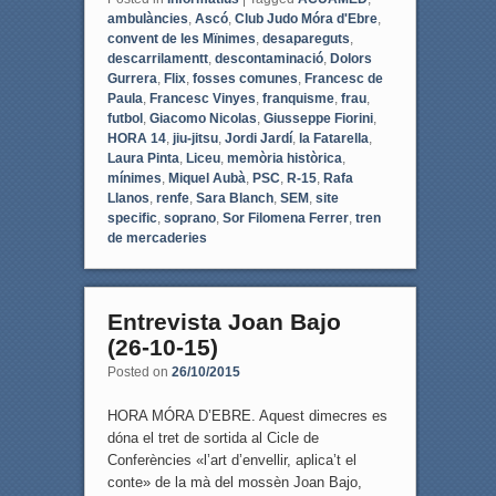
ambulàncies
,
Ascó
,
Club Judo Móra d'Ebre
,
convent de les Mïnimes
,
desapareguts
,
descarrilamentt
,
descontaminació
,
Dolors
Gurrera
,
Flix
,
fosses comunes
,
Francesc de
Paula
,
Francesc Vinyes
,
franquisme
,
frau
,
futbol
,
Giacomo Nicolas
,
Giusseppe Fiorini
,
HORA 14
,
jiu-jitsu
,
Jordi Jardí
,
la Fatarella
,
Laura Pinta
,
Liceu
,
memòria històrica
,
mínimes
,
Miquel Aubà
,
PSC
,
R-15
,
Rafa
Llanos
,
renfe
,
Sara Blanch
,
SEM
,
site
specific
,
soprano
,
Sor Filomena Ferrer
,
tren
de mercaderies
Entrevista Joan Bajo
(26-10-15)
Posted on
26/10/2015
HORA MÓRA D’EBRE. Aquest dimecres es
dóna el tret de sortida al Cicle de
Conferències «l’art d’envellir, aplica’t el
conte» de la mà del mossèn Joan Bajo,