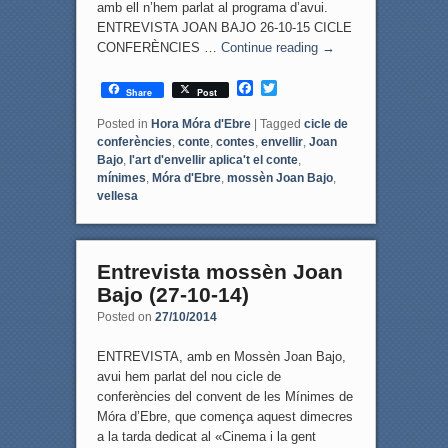
amb ell n’hem parlat al programa d’avui.
ENTREVISTA JOAN BAJO 26-10-15 CICLE
CONFERÈNCIES …
Continue reading
→
F
T
Share
Post
a
w
c
i
Posted in
Hora Móra d'Ebre
|
Tagged
cicle de
e
t
conferències
,
conte
,
contes
,
envellir
,
Joan
b
t
Bajo
,
l'art d'envellir aplica't el conte
,
o
e
mínimes
,
Móra d'Ebre
,
mossèn Joan Bajo
,
o
r
vellesa
k
Entrevista mossèn Joan
Bajo (27-10-14)
Posted on
27/10/2014
ENTREVISTA, amb en Mossèn Joan Bajo,
avui hem parlat del nou cicle de
conferències del convent de les Mínimes de
Móra d’Ebre, que comença aquest dimecres
a la tarda dedicat al «Cinema i la gent