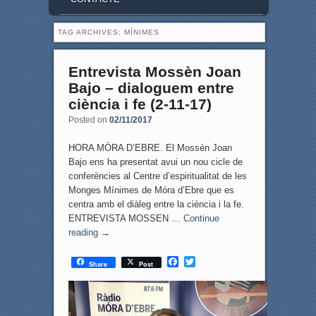
TAG ARCHIVES:
MÍNIMES
Entrevista Mossèn Joan
Bajo – dialoguem entre
ciència i fe (2-11-17)
Posted on
02/11/2017
HORA MÓRA D’EBRE. El Mossèn Joan
Bajo ens ha presentat avui un nou cicle de
conferències al Centre d’espiritualitat de les
Monges Mínimes de Móra d’Ebre que es
centra amb el diàleg entre la ciència i la fe.
ENTREVISTA MOSSEN …
Continue
reading
→
F
T
Share
Post
a
w
c
i
e
t
b
t