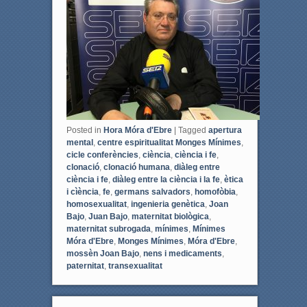
o
e
o
r
k
Posted in
Hora Móra d'Ebre
|
Tagged
apertura
mental
,
centre espiritualitat Monges Mínimes
,
cicle conferències
,
ciència
,
ciència i fe
,
clonació
,
clonació humana
,
diàleg entre
ciència i fe
,
diàleg entre la ciència i la fe
,
ètica
i cìència
,
fe
,
germans salvadors
,
homofòbia
,
homosexualitat
,
ingenieria genètica
,
Joan
Bajo
,
Juan Bajo
,
maternitat biològica
,
maternitat subrogada
,
mínimes
,
Mínimes
Móra d'Ebre
,
Monges Mínimes
,
Móra d'Ebre
,
mossèn Joan Bajo
,
nens i medicaments
,
paternitat
,
transexualitat