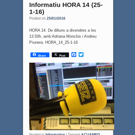
Informatiu HORA 14 (25-
1-16)
Posted on
25/01/2016
HORA 14. De dilluns a divendres a les
13.50h, amb Adriana Monclús i Andreu
Prunera. HORA_14_25-1-16
F
T
Share
Post
a
w
c
i
e
t
b
t
o
e
o
r
k
Posted in
Informatius
|
Tagged
ACUAMED
,