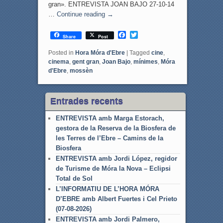
gran». ENTREVISTA JOAN BAJO 27-10-14
…
Continue reading
→
F
T
Share
Post
a
w
c
i
Posted in
Hora Móra d'Ebre
|
Tagged
cine
,
e
t
cinema
,
gent gran
,
Joan Bajo
,
mínimes
,
Móra
b
t
d'Ebre
,
mossèn
o
e
o
r
k
Entrades recents
ENTREVISTA amb Marga Estorach,
gestora de la Reserva de la Biosfera de
les Terres de l’Ebre – Camins de la
Biosfera
ENTREVISTA amb Jordi López, regidor
de Turisme de Móra la Nova – Eclipsi
Total de Sol
L’INFORMATIU DE L’HORA MÓRA
D’EBRE amb Albert Fuertes i Cel Prieto
(07-08-2026)
ENTREVISTA amb Jordi Palmero,