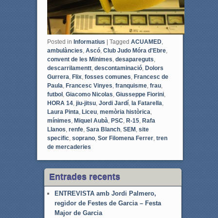
Posted in
Informatius
|
Tagged
ACUAMED
,
ambulàncies
,
Ascó
,
Club Judo Móra d'Ebre
,
convent de les Mïnimes
,
desapareguts
,
descarrilamentt
,
descontaminació
,
Dolors
Gurrera
,
Flix
,
fosses comunes
,
Francesc de
Paula
,
Francesc Vinyes
,
franquisme
,
frau
,
futbol
,
Giacomo Nicolas
,
Giusseppe Fiorini
,
HORA 14
,
jiu-jitsu
,
Jordi Jardí
,
la Fatarella
,
Laura Pinta
,
Liceu
,
memòria històrica
,
mínimes
,
Miquel Aubà
,
PSC
,
R-15
,
Rafa
Llanos
,
renfe
,
Sara Blanch
,
SEM
,
site
specific
,
soprano
,
Sor Filomena Ferrer
,
tren
de mercaderies
Entrades recents
ENTREVISTA amb Jordi Palmero,
regidor de Festes de Garcia – Festa
Major de Garcia