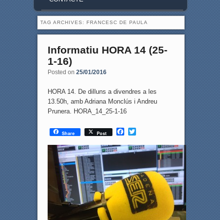
TAG ARCHIVES:
FRANCESC DE PAULA
Informatiu HORA 14 (25-
1-16)
Posted on
25/01/2016
HORA 14. De dilluns a divendres a les
13.50h, amb Adriana Monclús i Andreu
Prunera. HORA_14_25-1-16
F
T
Share
Post
a
w
c
i
e
t
b
t
o
e
o
r
k