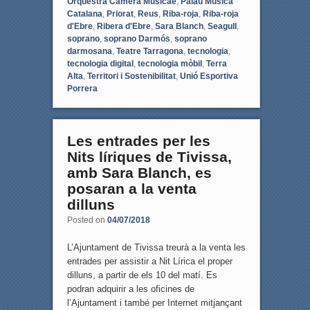
Orquestra Camera Musicae
,
Palau Música
Catalana
,
Priorat
,
Reus
,
Riba-roja
,
Riba-roja
d'Ebre
,
Ribera d'Ebre
,
Sara Blanch
,
Seagull
,
soprano
,
soprano Darmós
,
soprano
darmosana
,
Teatre Tarragona
,
tecnologia
,
tecnologia digital
,
tecnologia mòbil
,
Terra
Alta
,
Territori i Sostenibilitat
,
Unió Esportiva
Porrera
Les entrades per les
Nits líriques de Tivissa,
amb Sara Blanch, es
posaran a la venta
dilluns
Posted on
04/07/2018
L’Ajuntament de Tivissa treurà a la venta les
entrades per assistir a Nit Lírica el proper
dilluns, a partir de els 10 del matí. Es
podran adquirir a les oficines de
l’Ajuntament i també per Internet mitjançant