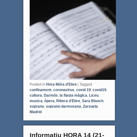
Posted in
Hora Móra d'Ebre
|
Tagged
confinament
,
coronavirus
,
covid 19
,
covid19
,
cultura
,
Darmós
,
la flauta màgica
,
Liceu
,
musica
,
òpera
,
Ribera d'Ebre
,
Sara Blanch
,
soprano
,
soprano darmosana
,
Zarzuela
Madrid
Informatiu HORA 14 (21-