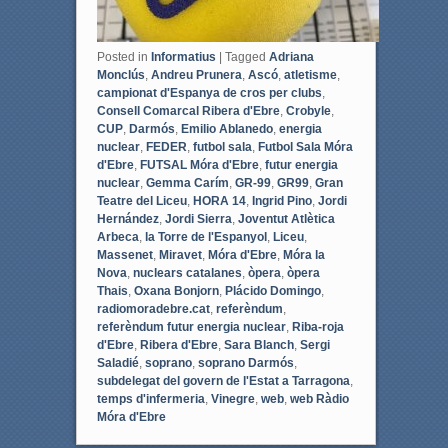
Posted in
Informatius
|
Tagged
Adriana
Monclús
,
Andreu Prunera
,
Ascó
,
atletisme
,
campionat d'Espanya de cros per clubs
,
Consell Comarcal Ribera d'Ebre
,
Crobyle
,
CUP
,
Darmós
,
Emilio Ablanedo
,
energia
nuclear
,
FEDER
,
futbol sala
,
Futbol Sala Móra
d'Ebre
,
FUTSAL Móra d'Ebre
,
futur energia
nuclear
,
Gemma Carím
,
GR-99
,
GR99
,
Gran
Teatre del Liceu
,
HORA 14
,
Ingrid Pino
,
Jordi
Hernández
,
Jordi Sierra
,
Joventut Atlètica
Arbeca
,
la Torre de l'Espanyol
,
Liceu
,
Massenet
,
Miravet
,
Móra d'Ebre
,
Móra la
Nova
,
nuclears catalanes
,
òpera
,
òpera
Thais
,
Oxana Bonjorn
,
Plácido Domingo
,
radiomoradebre.cat
,
referèndum
,
referèndum futur energia nuclear
,
Riba-roja
d'Ebre
,
Ribera d'Ebre
,
Sara Blanch
,
Sergi
Saladié
,
soprano
,
soprano Darmós
,
subdelegat del govern de l'Estat a Tarragona
,
temps d'infermeria
,
Vinegre
,
web
,
web Ràdio
Móra d'Ebre