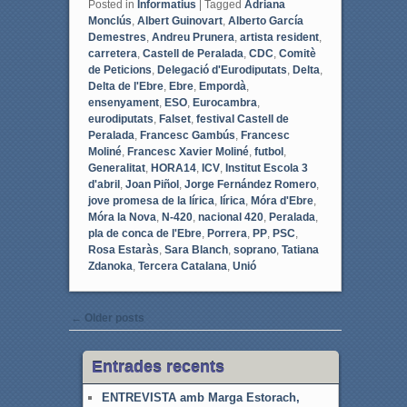
Posted in
Informatius
|
Tagged
Adriana
Monclús
,
Albert Guinovart
,
Alberto García
Demestres
,
Andreu Prunera
,
artista resident
,
carretera
,
Castell de Peralada
,
CDC
,
Comitè
de Peticions
,
Delegació d'Eurodiputats
,
Delta
,
Delta de l'Ebre
,
Ebre
,
Empordà
,
ensenyament
,
ESO
,
Eurocambra
,
eurodiputats
,
Falset
,
festival Castell de
Peralada
,
Francesc Gambús
,
Francesc
Moliné
,
Francesc Xavier Moliné
,
futbol
,
Generalitat
,
HORA14
,
ICV
,
Institut Escola 3
d'abril
,
Joan Piñol
,
Jorge Fernández Romero
,
jove promesa de la lírica
,
lírica
,
Móra d'Ebre
,
Móra la Nova
,
N-420
,
nacional 420
,
Peralada
,
pla de conca de l'Ebre
,
Porrera
,
PP
,
PSC
,
Rosa Estaràs
,
Sara Blanch
,
soprano
,
Tatiana
Zdanoka
,
Tercera Catalana
,
Unió
Post navigation
←
Older posts
Entrades recents
ENTREVISTA amb Marga Estorach,