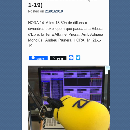
1-19)
Posted on
21/01/2019
HORA 14. A les 13.50h de dilluns a
divendres t’expliquem què passa a la Ribera
d’Ebre, la Terra Alta i el Priorat. Amb Adriana
Monclús i Andreu Prunera. HORA_14_21-1-
19
F
T
Share
Post
a
w
c
i
e
t
b
t
o
e
o
r
k