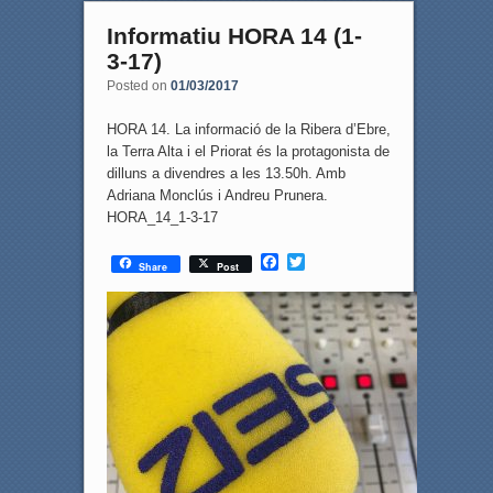
Informatiu HORA 14 (1-
3-17)
Posted on
01/03/2017
HORA 14. La informació de la Ribera d’Ebre,
la Terra Alta i el Priorat és la protagonista de
dilluns a divendres a les 13.50h. Amb
Adriana Monclús i Andreu Prunera.
HORA_14_1-3-17
F
T
Share
Post
a
w
c
i
e
t
b
t
o
e
o
r
k