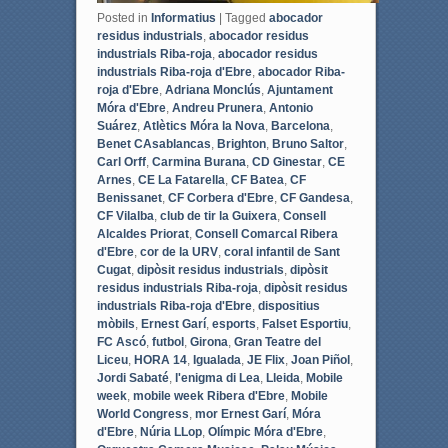
Posted in
Informatius
|
Tagged
abocador
residus industrials
,
abocador residus
industrials Riba-roja
,
abocador residus
industrials Riba-roja d'Ebre
,
abocador Riba-
roja d'Ebre
,
Adriana Monclús
,
Ajuntament
Móra d'Ebre
,
Andreu Prunera
,
Antonio
Suárez
,
Atlètics Móra la Nova
,
Barcelona
,
Benet CAsablancas
,
Brighton
,
Bruno Saltor
,
Carl Orff
,
Carmina Burana
,
CD Ginestar
,
CE
Arnes
,
CE La Fatarella
,
CF Batea
,
CF
Benissanet
,
CF Corbera d'Ebre
,
CF Gandesa
,
CF Vilalba
,
club de tir la Guixera
,
Consell
Alcaldes Priorat
,
Consell Comarcal Ribera
d'Ebre
,
cor de la URV
,
coral infantil de Sant
Cugat
,
dipòsit residus industrials
,
dipòsit
residus industrials Riba-roja
,
dipòsit residus
industrials Riba-roja d'Ebre
,
dispositius
mòbils
,
Ernest Garí
,
esports
,
Falset Esportiu
,
FC Ascó
,
futbol
,
Girona
,
Gran Teatre del
Liceu
,
HORA 14
,
Igualada
,
JE Flix
,
Joan Piñol
,
Jordi Sabaté
,
l'enigma di Lea
,
Lleida
,
Mobile
week
,
mobile week Ribera d'Ebre
,
Mobile
World Congress
,
mor Ernest Garí
,
Móra
d'Ebre
,
Núria LLop
,
Olímpic Móra d'Ebre
,