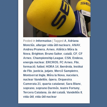
k
Posted in
Informatius
|
Tagged
A
,
Adriana
Monclús
,
allargar vida útil nuclears
,
ANAV
,
Andreu Prunera
,
Arnes
,
Atlètics Móra la
Nova
,
Brighton
,
Bruno Saltor
,
català
,
CF
,
CF
Arnes
,
Championship League
,
CSN
,
Endesa
,
energia nuclear
,
ERCROS
,
FC Arnes
,
Flix
,
formació
,
futbol
,
HORA 14
,
Iberdrola
,
Institut
de Flix
,
justicia
,
jutjats
,
Mercè Sampietro
,
Montserrat Ingla
,
Móra la Nova
,
nucelars
,
nuclear Vandellós
,
òpera
,
Orquestra
Camerata 21
,
quarta catalanat
,
Sara Blanc
,
soprano
,
soprano Darmós
,
teatre Fortuny
,
Tercera Catalana
,
ús del català
,
Vandellós II
,
vida útil
,
vida útil nuclear