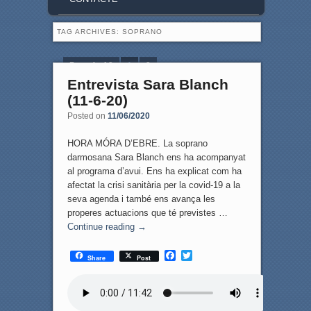
TAG ARCHIVES:
SOPRANO
Page 1 of 2
1
2
Entrevista Sara Blanch
(11-6-20)
Posted on
11/06/2020
HORA MÓRA D’EBRE. La soprano
darmosana Sara Blanch ens ha acompanyat
al programa d’avui. Ens ha explicat com ha
afectat la crisi sanitària per la covid-19 a la
seva agenda i també ens avança les
properes actuacions que té previstes …
Continue reading
→
F
T
Share
Post
a
w
c
i
e
t
b
t
o
e