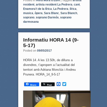
Posted in
Hora Móra d'Ebre
|
Tagged
artista
resident
,
artista resident La Pedrera
,
cant
,
Enamora't de la lírica
,
La Pedrera
,
lírica
,
musica
,
òpera
,
Sara Blanc
,
Sara Blanch
,
soprano
,
soprano Darmós
,
soprano
darmosana
Informatiu HORA 14 (9-
5-17)
Posted on
09/05/2017
HORA 14. A les 13.50h, de dilluns a
divendres, t’apropem a l’actualitat del
territori amb Adriana Monclús i Andreu
Prunera. HORA_14_9-5-17
F
T
Share
Post
a
w
c
i
e
t
b
t
o
e
o
r