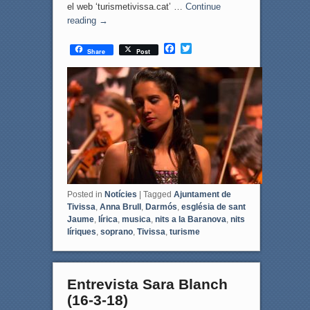
el web ‘turismetivissa.cat’ …
Continue
reading
→
F
T
Share
Post
a
w
c
i
e
t
b
t
o
e
o
r
k
Posted in
Notícies
|
Tagged
Ajuntament de
Tivissa
,
Anna Brull
,
Darmós
,
església de sant
Jaume
,
lírica
,
musica
,
nits a la Baranova
,
nits
líriques
,
soprano
,
Tivissa
,
turisme
Entrevista Sara Blanch
(16-3-18)