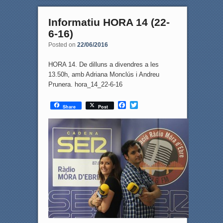
Informatiu HORA 14 (22-
6-16)
Posted on
22/06/2016
HORA 14. De dilluns a divendres a les
13.50h, amb Adriana Monclús i Andreu
Prunera. hora_14_22-6-16
F
T
Share
Post
a
w
c
i
e
t
b
t
o
e
o
r
k