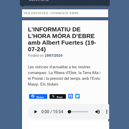
TAG ARCHIVES:
CONNEXIÓ EBRE
L’INFORMATIU DE
L’HORA MÓRA D’EBRE
amb Albert Fuertes (19-
07-24)
Posted on
19/07/2024
Les notícies d’actualitat a les nostres
comarques: La Ribera d’Ebre, la Terra Alta i
el Priorat i la previsió del temps amb l’Enric
Masip. Els titulars:
F
T
Share
Post
a
w
c
i
e
t
b
t
o
e
o
r
k