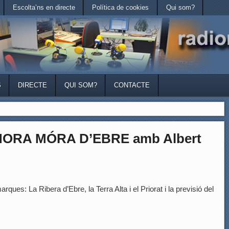
Escolta’ns en directe
Política de cookies
Qui som?
S
DIRECTE
QUI SOM?
CONTACTE
HORA MÓRA D’EBRE amb Albert
rques: La Ribera d’Ebre, la Terra Alta i el Priorat i la previsió del