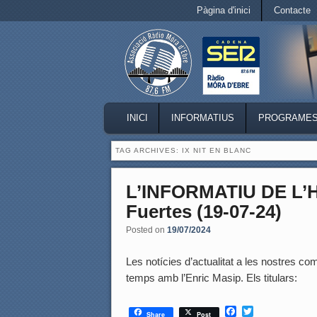
Secondary menu
Pàgina d'inici
Contacte
Skip to primary content
Skip to secondary content
MAIN MENU
INICI
INFORMATIUS
PROGRAME
SKIP TO PRIMARY CONTENT
SKIP TO SECONDARY CONTENT
TAG ARCHIVES:
IX NIT EN BLANC
L’INFORMATIU DE L’
Fuertes (19-07-24)
Posted on
19/07/2024
Les notícies d’actualitat a les nostres coma
temps amb l’Enric Masip. Els titulars:
F
T
Share
Post