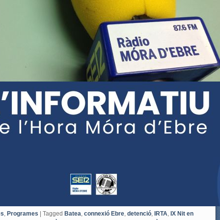
es
,
Programes
|
Tagged
Batea
,
connexió Ebre
,
detenció
,
IRTA
,
IX Nit en