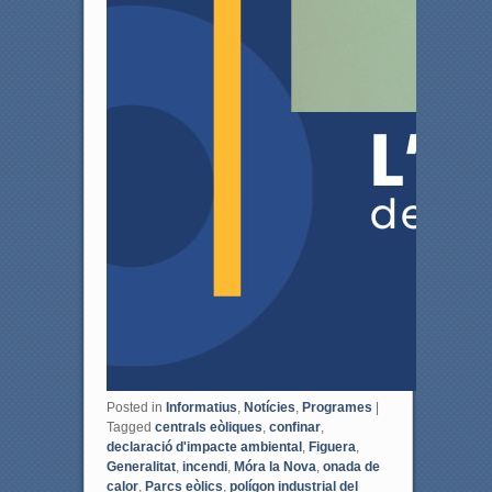
Posted in
Informatius
,
Notícies
,
Programes
|
Tagged
centrals eòliques
,
confinar
,
declaració d'impacte ambiental
,
Figuera
,
Generalitat
,
incendi
,
Móra la Nova
,
onada de
calor
,
Parcs eòlics
,
polígon industrial del