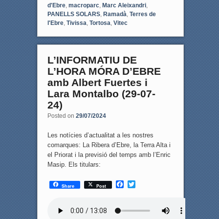
d'Ebre
,
macroparc
,
Marc Aleixandri
,
PANELLS SOLARS
,
Ramadà
,
Terres de
l'Ebre
,
Tivissa
,
Tortosa
,
Vitec
L’INFORMATIU DE
L’HORA MÓRA D’EBRE
amb Albert Fuertes i
Lara Montalbo (29-07-
24)
Posted on
29/07/2024
Les notícies d’actualitat a les nostres
comarques: La Ribera d’Ebre, la Terra Alta i
el Priorat i la previsió del temps amb l’Enric
Masip. Els titulars:
F
T
Share
Post
a
w
c
i
e
t
b
t