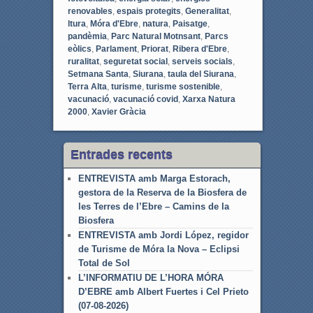
renovables
,
espais protegits
,
Generalitat
,
ltura
,
Móra d'Ebre
,
natura
,
Paisatge
,
pandèmia
,
Parc Natural Motnsant
,
Parcs
eòlics
,
Parlament
,
Priorat
,
Ribera d'Ebre
,
ruralitat
,
seguretat social
,
serveis socials
,
Setmana Santa
,
Siurana
,
taula del Siurana
,
Terra Alta
,
turisme
,
turisme sostenible
,
vacunació
,
vacunació covid
,
Xarxa Natura
2000
,
Xavier Gràcia
Entrades recents
ENTREVISTA amb Marga Estorach,
gestora de la Reserva de la Biosfera de
les Terres de l’Ebre – Camins de la
Biosfera
ENTREVISTA amb Jordi López, regidor
de Turisme de Móra la Nova – Eclipsi
Total de Sol
L’INFORMATIU DE L’HORA MÓRA
D’EBRE amb Albert Fuertes i Cel Prieto
(07-08-2026)