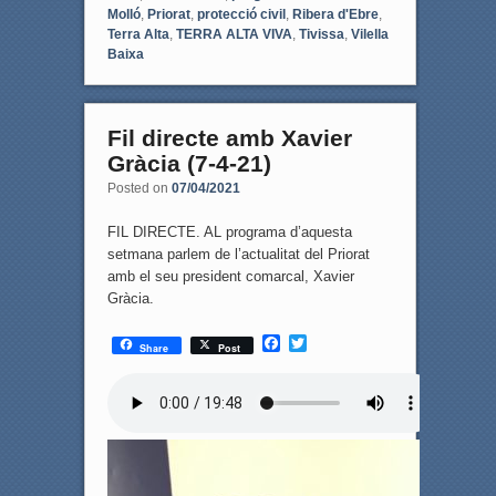
Molló
,
Priorat
,
protecció civil
,
Ribera d'Ebre
,
Terra Alta
,
TERRA ALTA VIVA
,
Tivissa
,
Vilella
Baixa
Fil directe amb Xavier
Gràcia (7-4-21)
Posted on
07/04/2021
FIL DIRECTE. AL programa d’aquesta
setmana parlem de l’actualitat del Priorat
amb el seu president comarcal, Xavier
Gràcia.
F
T
Share
Post
a
w
c
i
e
t
b
t
o
e
o
r
k