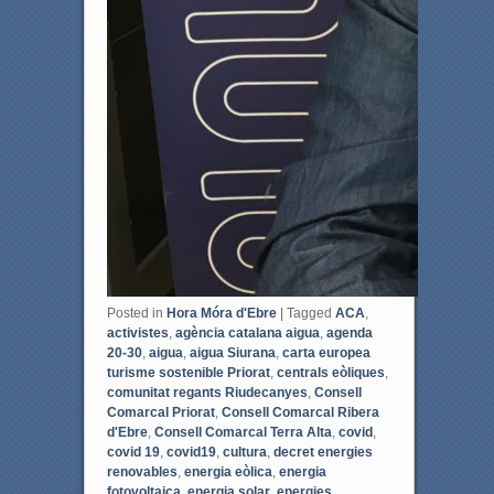
Posted in
Hora Móra d'Ebre
|
Tagged
ACA
,
activistes
,
agència catalana aigua
,
agenda
20-30
,
aigua
,
aigua Siurana
,
carta europea
turisme sostenible Priorat
,
centrals eòliques
,
comunitat regants Riudecanyes
,
Consell
Comarcal Priorat
,
Consell Comarcal Ribera
d'Ebre
,
Consell Comarcal Terra Alta
,
covid
,
covid 19
,
covid19
,
cultura
,
decret energies
renovables
,
energia eòlica
,
energia
fotovoltaica
,
energia solar
,
energies