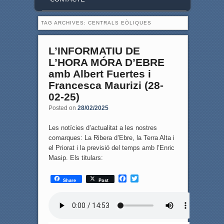
TAG ARCHIVES:
CENTRALS EÒLIQUES
L’INFORMATIU DE
L’HORA MÓRA D’EBRE
amb Albert Fuertes i
Francesca Maurizi (28-
02-25)
Posted on
28/02/2025
Les notícies d’actualitat a les nostres
comarques: La Ribera d’Ebre, la Terra Alta i
el Priorat i la previsió del temps amb l’Enric
Masip. Els titulars:
F
T
Share
Post
a
w
c
i
e
t
b
t
o
e