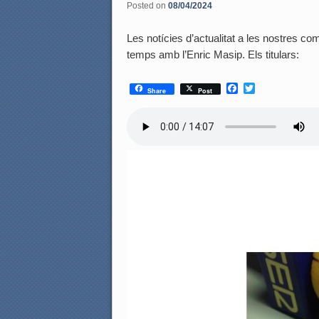
Posted on
08/04/2024
Les notícies d’actualitat a les nostres coma
temps amb l’Enric Masip. Els titulars:
F
T
Share
Post
a
w
c
i
e
t
b
t
o
e
o
r
k