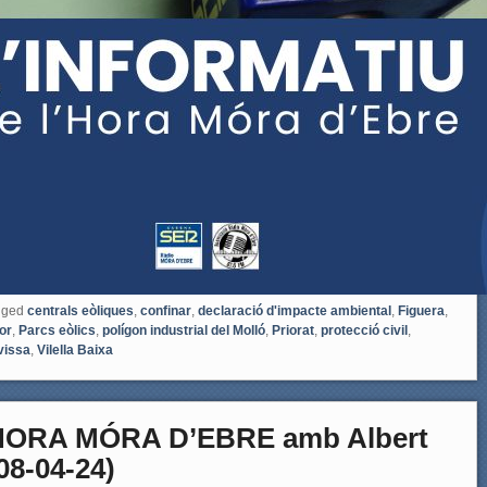
gged
centrals eòliques
,
confinar
,
declaració d'impacte ambiental
,
Figuera
,
or
,
Parcs eòlics
,
polígon industrial del Molló
,
Priorat
,
protecció civil
,
vissa
,
Vilella Baixa
HORA MÓRA D’EBRE amb Albert
08-04-24)