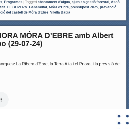
es
,
Programes
|
Tagged
abastament d'aigua
,
ajuts en gestió forestal
,
Ascó
,
elta
,
EL GOVERN
,
Generalitat
,
Móra d'Ebre
,
pressupost 2025
,
prevenció
ció del castell de Móra d'Ebre
,
Vilella Baixa
HORA MÓRA D’EBRE amb Albert
bo (29-07-24)
rques: La Ribera d’Ebre, la Terra Alta i el Priorat i la previsió del