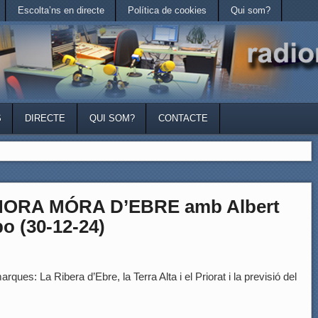
Escolta’ns en directe
Política de cookies
Qui som?
S
DIRECTE
QUI SOM?
CONTACTE
HORA MÓRA D’EBRE amb Albert
bo (30-12-24)
rques: La Ribera d’Ebre, la Terra Alta i el Priorat i la previsió del