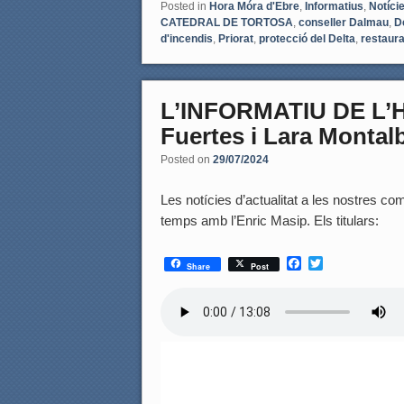
Posted in
Hora Móra d'Ebre
,
Informatius
,
Notíci
CATEDRAL DE TORTOSA
,
conseller Dalmau
,
D
d'incendis
,
Priorat
,
protecció del Delta
,
restaura
L’INFORMATIU DE L’
Fuertes i Lara Montal
Posted on
29/07/2024
Les notícies d’actualitat a les nostres coma
temps amb l’Enric Masip. Els titulars:
F
T
Share
Post
a
w
c
i
e
t
b
t
o
e
o
r
k