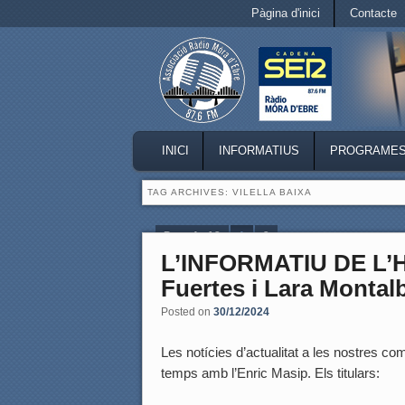
Secondary menu
Pàgina d'inici
Contacte
Skip to primary content
Skip to secondary content
MAIN MENU
INICI
INFORMATIUS
PROGRAME
SKIP TO PRIMARY CONTENT
SKIP TO SECONDARY CONTENT
TAG ARCHIVES:
VILELLA BAIXA
Page 1 of 2
1
2
L’INFORMATIU DE L’
Fuertes i Lara Montal
Posted on
30/12/2024
Les notícies d’actualitat a les nostres coma
temps amb l’Enric Masip. Els titulars: