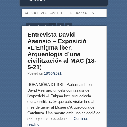
TAG ARCHIVES:
CASTELLET DE BANYOLES
Page 1 of 3
1
2
3
Entrevista David
Asensio – Exposició
«L’Enigma iber.
Arqueologia d’una
civilització» al MAC (18-
5-21)
Posted on
18/05/2021
HORA MÓRA D’EBRE. Parlem amb en
David Asensio, un dels comissaris de
l’exposició «L’Enigma iber. Arqueologia
d’una civilització» que pots visitar fins al
mes de gener al Museu d’Arqueologia de
Catalunya. Una mostra amb una selecció de
500 objectes procedents …
Continue
reading
→