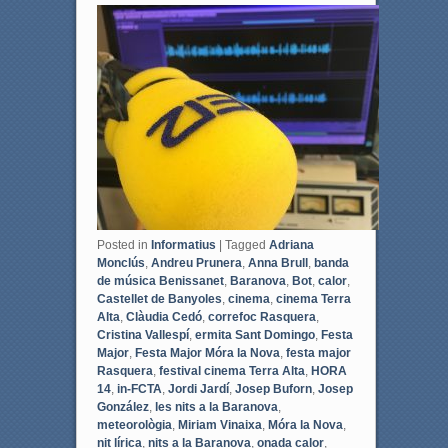
c
i
e
t
b
t
o
e
o
r
k
Posted in
Informatius
|
Tagged
Adriana
Monclús
,
Andreu Prunera
,
Anna Brull
,
banda
de música Benissanet
,
Baranova
,
Bot
,
calor
,
Castellet de Banyoles
,
cinema
,
cinema Terra
Alta
,
Clàudia Cedó
,
correfoc Rasquera
,
Cristina Vallespí
,
ermita Sant Domingo
,
Festa
Major
,
Festa Major Móra la Nova
,
festa major
Rasquera
,
festival cinema Terra Alta
,
HORA
14
,
in-FCTA
,
Jordi Jardí
,
Josep Buforn
,
Josep
González
,
les nits a la Baranova
,
meteorològia
,
Miriam Vinaixa
,
Móra la Nova
,
nit lírica
,
nits a la Baranova
,
onada calor
,