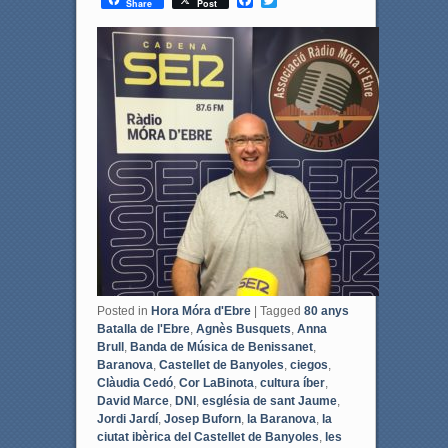
Share
Post
a
w
c
i
e
t
b
t
o
e
o
r
k
Posted in
Hora Móra d'Ebre
|
Tagged
80 anys
Batalla de l'Ebre
,
Agnès Busquets
,
Anna
Brull
,
Banda de Música de Benissanet
,
Baranova
,
Castellet de Banyoles
,
ciegos
,
Clàudia Cedó
,
Cor LaBinota
,
cultura íber
,
David Marce
,
DNI
,
església de sant Jaume
,
Jordi Jardí
,
Josep Buforn
,
la Baranova
,
la
ciutat ibèrica del Castellet de Banyoles
,
les