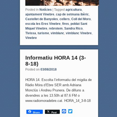
Posted in
Notícies
|
Tagged
agricultura
,
ajuntament Vinebre
,
cap de setmana ibèric
,
Castellet de Banyoles
,
cellers
,
Coll del Moro
,
escola les Eres Vinebre
,
fires
,
poblat Sant
Miquel Vinebre
,
rebrotem
,
Sandra Rico
,
Tivissa
,
turisme
,
vimblanc
,
vimblanc Vinebre
,
Vinebre
Informatiu HORA 14 (3-
8-18)
Posted on
03/08/2018
HORA 14. Escolta l’informatiu del migdia de
Ràdio Móra d’Ebre SER amb Adriana
Monclús i Andreu Prunera. De dilluns a
divendres a les 13.50h al 87.6 FM o
www.radiomoradebre.cat. HORA_14_3-8-18
F
T
Share
Post
a
w