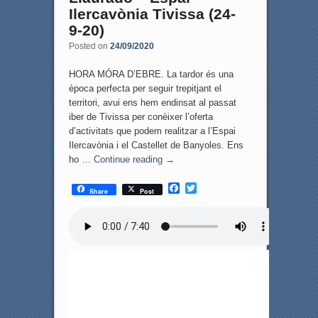
Ilercavònia Tivissa (24-
9-20)
Posted on
24/09/2020
HORA MÓRA D’EBRE. La tardor és una
època perfecta per seguir trepitjant el
territori, avui ens hem endinsat al passat
iber de Tivissa per conèixer l’oferta
d’activitats que podem realitzar a l’Espai
Ilercavònia i el Castellet de Banyoles. Ens
ho …
Continue reading
→
F
T
Share
Post
a
w
c
i
e
t
b
t
o
e
o
r
k