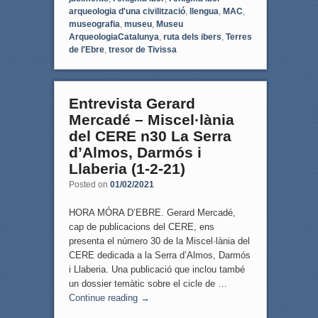
arqueologia d'una civilització
,
llengua
,
MAC
,
museografia
,
museu
,
Museu
ArqueologiaCatalunya
,
ruta dels ibers
,
Terres
de l'Ebre
,
tresor de Tivissa
Entrevista Gerard
Mercadé – Miscel·lània
del CERE n30 La Serra
d’Almos, Darmós i
Llaberia (1-2-21)
Posted on
01/02/2021
HORA MÓRA D’EBRE. Gerard Mercadé,
cap de publicacions del CERE, ens
presenta el número 30 de la Miscel·lània del
CERE dedicada a la Serra d’Almos, Darmós
i Llaberia. Una publicació que inclou també
un dossier temàtic sobre el cicle de …
Continue reading
→