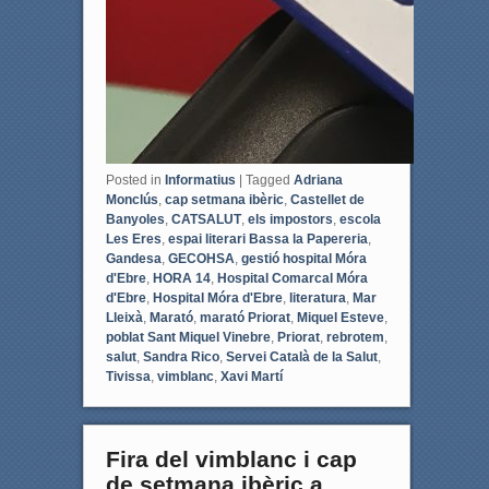
Posted in
Informatius
|
Tagged
Adriana
Monclús
,
cap setmana ibèric
,
Castellet de
Banyoles
,
CATSALUT
,
els impostors
,
escola
Les Eres
,
espai literari Bassa la Papereria
,
Gandesa
,
GECOHSA
,
gestió hospital Móra
d'Ebre
,
HORA 14
,
Hospital Comarcal Móra
d'Ebre
,
Hospital Móra d'Ebre
,
literatura
,
Mar
Lleixà
,
Marató
,
marató Priorat
,
Miquel Esteve
,
poblat Sant Miquel Vinebre
,
Priorat
,
rebrotem
,
salut
,
Sandra Rico
,
Servei Català de la Salut
,
Tivissa
,
vimblanc
,
Xavi Martí
Fira del vimblanc i cap
de setmana ibèric a