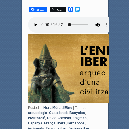
F
T
Share
Post
a
w
c
i
e
t
b
t
o
e
o
r
k
Posted in
Hora Móra d'Ebre
|
Tagged
arqueologia
,
Castellet de Banyoles
,
civilització
,
David Asensio
,
enigmes
,
Espanya
,
França
,
íbers
,
ilercabons
,
jaciments
,
l'enigma iber
,
l'enigma iber