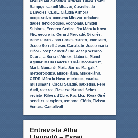
anellament científica
,
artícles
,
Bladé
,
Camil
Sampçe
,
castell Miravet
,
Castellet de
Banyoles
,
CERE
,
Clàudia Armora
,
cooperativa
,
costums Miravet
,
cristians
,
dades fenològiques
,
economia
,
Emigdi
Subirats
,
Encarna Codina
,
fira Móra la Nova
,
Flix
,
geografia
,
Gerard Mercadé
,
Gironès
,
Irene Duran
,
Joan Carles Blanch
,
Joan Miró
,
Josep Borrell
,
Josep Cañabate
,
Josep maria
Piñol
,
Josep Sebastià Cid
,
Josep serrano
Daura
,
la Serra d'Almos
,
Llaberia
,
Manel
Aguilar
,
Maria Dolors Cabré i Montserrat
,
Maria Montané
,
Maria Serres Margalef
,
meteorologica
,
Miscel·lània
,
Miscel·lània
CERE
,
Móra la Nova
,
moriscos
,
musica
,
musulmans
,
Òscar Saladié
,
patxetins
,
Pere
Audí
,
recerca
,
Reserva Natural Sebes
,
revista
,
Ribera d'Ebre
,
Roc Llop
,
Rosa Giné
,
senders
,
templers
,
temporal Glòria
,
Tivissa
,
Ventura Castellvell
Entrevista Alba
Llauradó – Espai