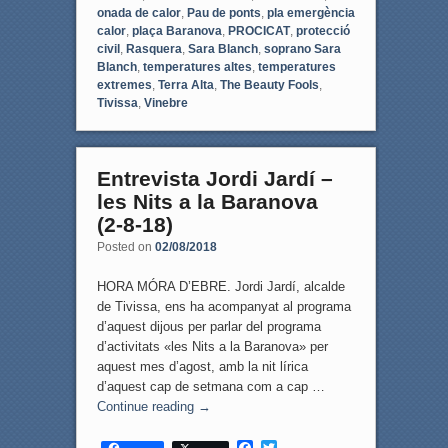
onada de calor
,
Pau de ponts
,
pla emergència
calor
,
plaça Baranova
,
PROCICAT
,
protecció
civil
,
Rasquera
,
Sara Blanch
,
soprano Sara
Blanch
,
temperatures altes
,
temperatures
extremes
,
Terra Alta
,
The Beauty Fools
,
Tivissa
,
Vinebre
Entrevista Jordi Jardí –
les Nits a la Baranova
(2-8-18)
Posted on
02/08/2018
HORA MÓRA D’EBRE. Jordi Jardí, alcalde
de Tivissa, ens ha acompanyat al programa
d’aquest dijous per parlar del programa
d’activitats «les Nits a la Baranova» per
aquest mes d’agost, amb la nit lírica
d’aquest cap de setmana com a cap …
Continue reading
→
F
T