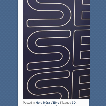
Posted in
Hora Móra d'Ebre
|
Tagged
3D
,