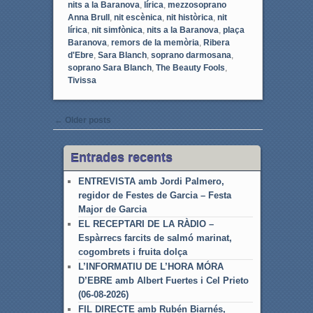
nits a la Baranova
,
lírica
,
mezzosoprano
Anna Brull
,
nit escènica
,
nit històrica
,
nit
lírica
,
nit simfònica
,
nits a la Baranova
,
plaça
Baranova
,
remors de la memòria
,
Ribera
d'Ebre
,
Sara Blanch
,
soprano darmosana
,
soprano Sara Blanch
,
The Beauty Fools
,
Tivissa
Post navigation
←
Older posts
Entrades recents
ENTREVISTA amb Jordi Palmero,
regidor de Festes de Garcia – Festa
Major de Garcia
EL RECEPTARI DE LA RÀDIO –
Espàrrecs farcits de salmó marinat,
cogombrets i fruita dolça
L’INFORMATIU DE L’HORA MÓRA
D’EBRE amb Albert Fuertes i Cel Prieto
(06-08-2026)
FIL DIRECTE amb Rubén Biarnés,