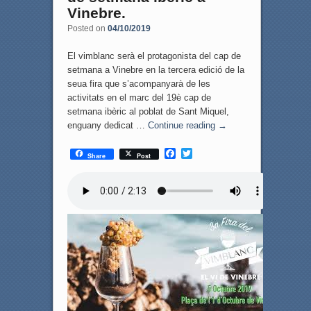
Vinebre.
Posted on
04/10/2019
El vimblanc serà el protagonista del cap de
setmana a Vinebre en la tercera edició de la
seua fira que s’acompanyarà de les
activitats en el marc del 19è cap de
setmana ibèric al poblat de Sant Miquel,
enguany dedicat …
Continue reading
→
F
T
Share
Post
a
w
c
i
e
t
b
t
o
e
o
r
k