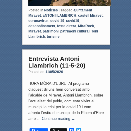
Posted in
Notícies
|
Tagged
ajuntament
Miravet
,
aNTONI lLAMBRICH
,
castell Miravet
,
coronavirus
,
covid 19
,
covid19
,
desconfinament
,
festa cirera
,
MiraRock
,
Miravet
,
patrimoni
,
patrimoni cultural
,
Toni
Llambrich
,
turisme
Entrevista Antoni
Llambrich (11-5-20)
Posted on
11/05/2020
HORA MÓRA D’EBRE. Al programa
d’aquest dilluns hem conversat amb
l’alcalde de Miravet, Antoni Llambrich, sobre
l’actualitat del poble, com està vivint el
municipi la crisi per la covid-19 i com
afronta l’estiu el municipi de la Ribera d’Ebre
amb …
Continue reading
→
F
T