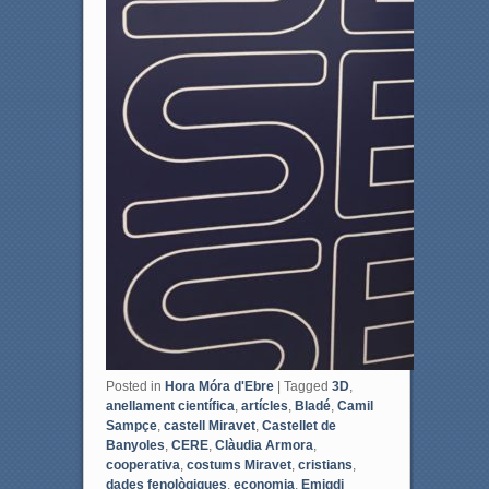
Posted in
Hora Móra d'Ebre
|
Tagged
3D
,
anellament científica
,
artícles
,
Bladé
,
Camil
Sampçe
,
castell Miravet
,
Castellet de
Banyoles
,
CERE
,
Clàudia Armora
,
cooperativa
,
costums Miravet
,
cristians
,
dades fenològiques
,
economia
,
Emigdi