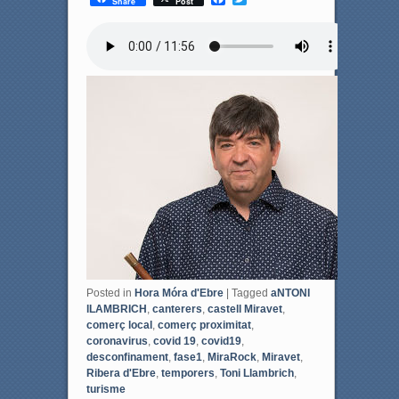
Share
Post
a
w
c
i
e
t
b
t
o
e
o
r
k
Posted in
Hora Móra d'Ebre
|
Tagged
aNTONI
lLAMBRICH
,
canterers
,
castell Miravet
,
comerç local
,
comerç proximitat
,
coronavirus
,
covid 19
,
covid19
,
desconfinament
,
fase1
,
MiraRock
,
Miravet
,
Ribera d'Ebre
,
temporers
,
Toni Llambrich
,
turisme