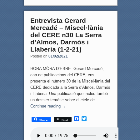
Entrevista Gerard
Mercadé – Miscel·lània
del CERE n30 La Serra
d’Almos, Darmós i
Llaberia (1-2-21)
Posted on
01/02/2021
HORA MÓRA D’EBRE. Gerard Mercadé,
cap de publicacions del CERE, ens
presenta el número 30 de la Miscel·lània del
CERE dedicada a la Serra d’Almos, Darmós
i Llaberia. Una publicació que inclou també
un dossier temàtic sobre el cicle de …
Continue reading
→
F
T
Share
Post
a
w
c
i
e
t
b
t