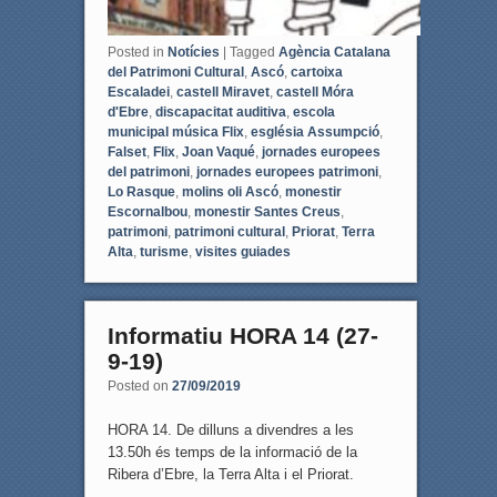
Posted in
Notícies
|
Tagged
Agència Catalana
del Patrimoni Cultural
,
Ascó
,
cartoixa
Escaladei
,
castell Miravet
,
castell Móra
d'Ebre
,
discapacitat auditiva
,
escola
municipal música Flix
,
església Assumpció
,
Falset
,
Flix
,
Joan Vaqué
,
jornades europees
del patrimoni
,
jornades europees patrimoni
,
Lo Rasque
,
molins oli Ascó
,
monestir
Escornalbou
,
monestir Santes Creus
,
patrimoni
,
patrimoni cultural
,
Priorat
,
Terra
Alta
,
turisme
,
visites guiades
Informatiu HORA 14 (27-
9-19)
Posted on
27/09/2019
HORA 14. De dilluns a divendres a les
13.50h és temps de la informació de la
Ribera d’Ebre, la Terra Alta i el Priorat.