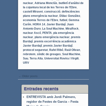
nuclear
,
Adriana Monclús
,
butlletí d'anàlisi de
la cojuntura local de les Terres de l'Ebre
,
castell Miravet
,
construcció
,
definciències
plans emergència nuclear
,
Dídac González
,
economia Terres de l'Ebre
,
futbol
,
Gemma
Carím
,
HORA 14
,
Javier Bardají
,
Juan
Antonio Duro
,
La Soul Machine
,
MiraRock
,
nuclear Ascó
,
PENTA
,
pla emergència
nuclear
,
plans emergència nuclear
,
premis
Bardají
,
premis excel·lència acadèmica
Javier Bardají
,
premis Javier Bardají
,
protocol seguretat
,
Rafel Ribó
,
Raül Olivan
,
rebrotem
,
síndic de greuges
,
Soul Machine
,
Suu
,
Terra Alta
,
Universitat Rovira i Virgili
,
URV
Post navigation
←
Older posts
Entrades recents
ENTREVISTA amb Jordi Palmero,
regidor de Festes de Garcia – Festa