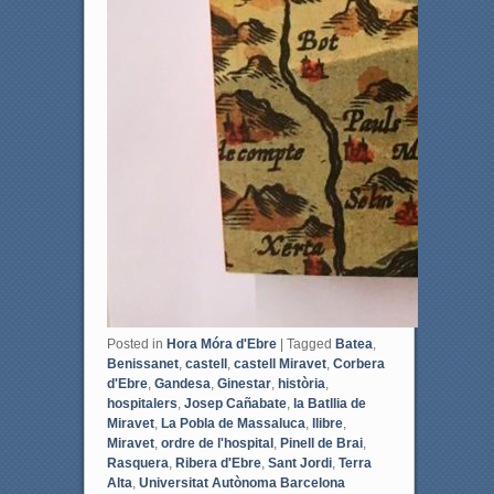
Posted in
Hora Móra d'Ebre
|
Tagged
Batea
,
Benissanet
,
castell
,
castell Miravet
,
Corbera
d'Ebre
,
Gandesa
,
Ginestar
,
història
,
hospitalers
,
Josep Cañabate
,
la Batllia de
Miravet
,
La Pobla de Massaluca
,
llibre
,
Miravet
,
ordre de l'hospital
,
Pinell de Brai
,
Rasquera
,
Ribera d'Ebre
,
Sant Jordi
,
Terra
Alta
,
Universitat Autònoma Barcelona