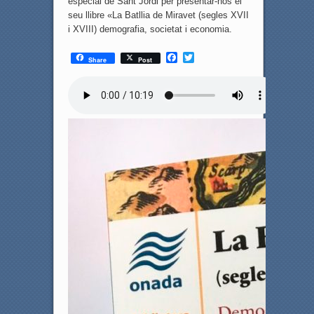
especial de Sant Jordi per presentar-nos el
seu llibre «La Batllia de Miravet (segles XVII
i XVIII) demografia, societat i economia.
F
T
Share
Post
a
w
c
i
e
t
b
t
o
e
o
r
k