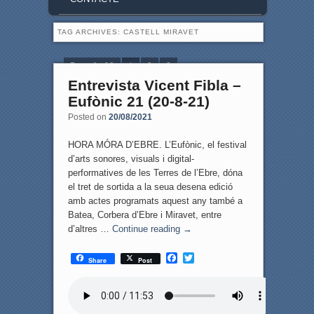
TAG ARCHIVES:
CASTELL MIRAVET
Page 1 of 3
1
2
3
Entrevista Vicent Fibla –
Eufònic 21 (20-8-21)
Posted on
20/08/2021
HORA MÓRA D’EBRE. L’Eufònic, el festival
d’arts sonores, visuals i digital-
performatives de les Terres de l’Ebre, dóna
el tret de sortida a la seua desena edició
amb actes programats aquest any també a
Batea, Corbera d’Ebre i Miravet, entre
d’altres …
Continue reading
→
F
T
Share
Post
a
w
c
i
e
t
b
t
o
e