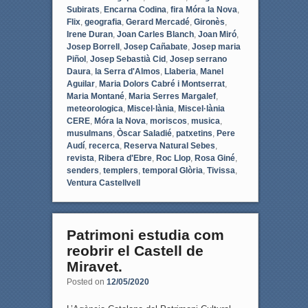
Subirats
,
Encarna Codina
,
fira Móra la Nova
,
Flix
,
geografia
,
Gerard Mercadé
,
Gironès
,
Irene Duran
,
Joan Carles Blanch
,
Joan Miró
,
Josep Borrell
,
Josep Cañabate
,
Josep maria
Piñol
,
Josep Sebastià Cid
,
Josep serrano
Daura
,
la Serra d'Almos
,
Llaberia
,
Manel
Aguilar
,
Maria Dolors Cabré i Montserrat
,
Maria Montané
,
Maria Serres Margalef
,
meteorologica
,
Miscel·lània
,
Miscel·lània
CERE
,
Móra la Nova
,
moriscos
,
musica
,
musulmans
,
Òscar Saladié
,
patxetins
,
Pere
Audí
,
recerca
,
Reserva Natural Sebes
,
revista
,
Ribera d'Ebre
,
Roc Llop
,
Rosa Giné
,
senders
,
templers
,
temporal Glòria
,
Tivissa
,
Ventura Castellvell
Patrimoni estudia com
reobrir el Castell de
Miravet.
Posted on
12/05/2020