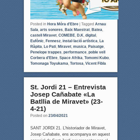
Posted in
Hora Móra d'Ebre
|
Tagged
Arnau
Sala
,
arts sonores
,
Baix Maestrat
,
Batea
,
castell Miravet
,
COMEBE
,
D.K
,
digital
,
Eufònic
,
Fennesz
,
instal·lació artística
,
La
Ràpita
,
Lo Pati
,
Miravet
,
musica
,
Paisatge
,
Penelope trappes
,
performance
,
poble vell
Corbera d'Ebre
,
Space Afrika
,
Tomomi Kubo
,
Tomonaga Toyukama
,
Tortosa
,
Vicent Fibla
St. Jordi 21 – Entrevista
Josep Cañabate «La
Batllia de Miravet» (23-
4-21)
Posted on
23/04/2021
SANT JORDI 21. L’historiador de Miravet,
Josep Cañabate, ens acompanya en aquest