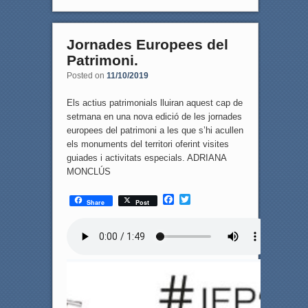
Jornades Europees del
Patrimoni.
Posted on
11/10/2019
Els actius patrimonials lluiran aquest cap de
setmana en una nova edició de les jornades
europees del patrimoni a les que s’hi acullen
els monuments del territori oferint visites
guiades i activitats especials. ADRIANA
MONCLÚS
F
T
Share
Post
a
w
c
i
e
t
b
t
o
e
o
r
k