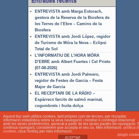
Entrades recents
ENTREVISTA amb Marga Estorach,
gestora de la Reserva de la Biosfera de
les Terres de l’Ebre – Camins de la
Biosfera
ENTREVISTA amb Jordi López, regidor
de Turisme de Móra la Nova – Eclipsi
Total de Sol
L’INFORMATIU DE L’HORA MÓRA
D’EBRE amb Albert Fuertes i Cel Prieto
(07-08-2026)
ENTREVISTA amb Jordi Palmero,
regidor de Festes de Garcia – Festa
Major de Garcia
EL RECEPTARI DE LA RÀDIO –
Espàrrecs farcits de salmó marinat,
cogombrets i fruita dolça
Aquest lloc web utilitza cookies, tant pròpies com de tercers, per recopilar
informació estadística sobre la seva navegació i mostrar-li contingut relacionat
amb les seves preferències, generat a partir de les seves pautes de navegació. S
continua navegant, considerem que accepta el seu ús. Més informació.
política 
cookies
, clica l'enllaç per més informació.
© Associació Local de Ràdio Móra d'Ebre
plugin cooki
ACEPTAR