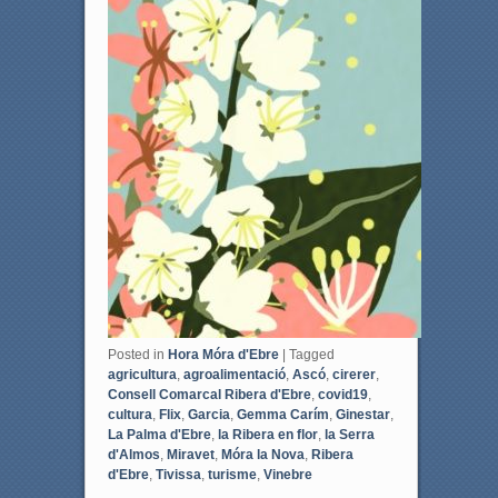
Posted in
Hora Móra d'Ebre
|
Tagged
agricultura
,
agroalimentació
,
Ascó
,
cirerer
,
Consell Comarcal Ribera d'Ebre
,
covid19
,
cultura
,
Flix
,
Garcia
,
Gemma Carím
,
Ginestar
,
La Palma d'Ebre
,
la Ribera en flor
,
la Serra
d'Almos
,
Miravet
,
Móra la Nova
,
Ribera
d'Ebre
,
Tivissa
,
turisme
,
Vinebre