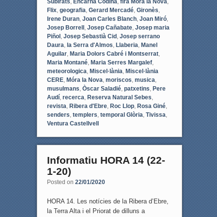
Subirats
,
Encarna Codina
,
fira Móra la Nova
,
Flix
,
geografia
,
Gerard Mercadé
,
Gironès
,
Irene Duran
,
Joan Carles Blanch
,
Joan Miró
,
Josep Borrell
,
Josep Cañabate
,
Josep maria
Piñol
,
Josep Sebastià Cid
,
Josep serrano
Daura
,
la Serra d'Almos
,
Llaberia
,
Manel
Aguilar
,
Maria Dolors Cabré i Montserrat
,
Maria Montané
,
Maria Serres Margalef
,
meteorologica
,
Miscel·lània
,
Miscel·lània
CERE
,
Móra la Nova
,
moriscos
,
musica
,
musulmans
,
Òscar Saladié
,
patxetins
,
Pere
Audí
,
recerca
,
Reserva Natural Sebes
,
revista
,
Ribera d'Ebre
,
Roc Llop
,
Rosa Giné
,
senders
,
templers
,
temporal Glòria
,
Tivissa
,
Ventura Castellvell
Informatiu HORA 14 (22-
1-20)
Posted on
22/01/2020
HORA 14. Les notícies de la Ribera d’Ebre,
la Terra Alta i el Priorat de dilluns a