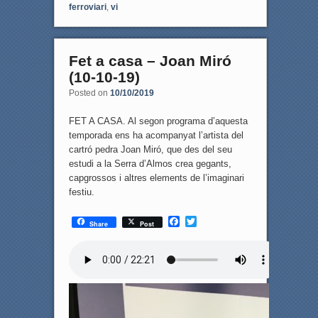
ferroviari
,
vi
Fet a casa – Joan Miró
(10-10-19)
Posted on
10/10/2019
FET A CASA. Al segon programa d’aquesta
temporada ens ha acompanyat l’artista del
cartró pedra Joan Miró, que des del seu
estudi a la Serra d’Almos crea gegants,
capgrossos i altres elements de l’imaginari
festiu.
F
T
Share
Post
a
w
c
i
e
t
b
t
o
e
o
r
k