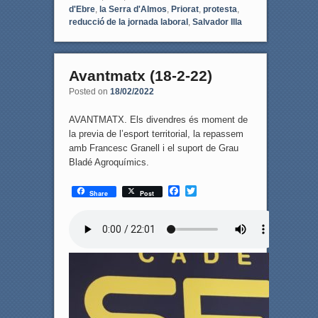
d'Ebre
,
la Serra d'Almos
,
Priorat
,
protesta
,
reducció de la jornada laboral
,
Salvador Illa
Avantmatx (18-2-22)
Posted on
18/02/2022
AVANTMATX. Els divendres és moment de
la previa de l’esport territorial, la repassem
amb Francesc Granell i el suport de Grau
Bladé Agroquímics.
F
T
Share
Post
a
w
c
i
e
t
b
t
o
e
o
r
k