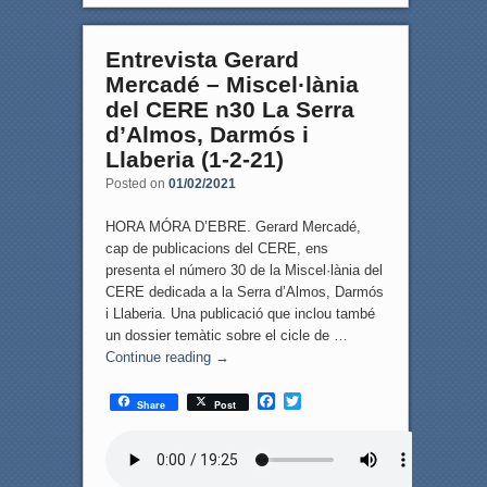
Entrevista Gerard
Mercadé – Miscel·lània
del CERE n30 La Serra
d’Almos, Darmós i
Llaberia (1-2-21)
Posted on
01/02/2021
HORA MÓRA D’EBRE. Gerard Mercadé,
cap de publicacions del CERE, ens
presenta el número 30 de la Miscel·lània del
CERE dedicada a la Serra d’Almos, Darmós
i Llaberia. Una publicació que inclou també
un dossier temàtic sobre el cicle de …
Continue reading
→
F
T
Share
Post
a
w
c
i
e
t
b
t