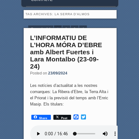
TAG ARCHIVES:
LA SERRA D’ALMOS
Page 1 of 4
1
2
3
4
L’INFORMATIU DE
L’HORA MÓRA D’EBRE
amb Albert Fuertes i
Lara Montalbo (23-09-
24)
Posted on
23/09/2024
Les notícies d’actualitat a les nostres
comarques: La Ribera d’Ebre, la Terra Alta i
el Priorat i la previsió del temps amb l’Enric
Masip. Els titulars:
F
T
Share
Post
a
w
c
i
e
t
b
t