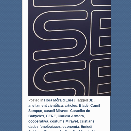
Posted in
Hora Móra d'Ebre
|
Tagged
3D
,
anellament científica
,
artícles
,
Bladé
,
Camil
Sampçe
,
castell Miravet
,
Castellet de
Banyoles
,
CERE
,
Clàudia Armora
,
cooperativa
,
costums Miravet
,
cristians
,
dades fenològiques
,
economia
,
Emigdi