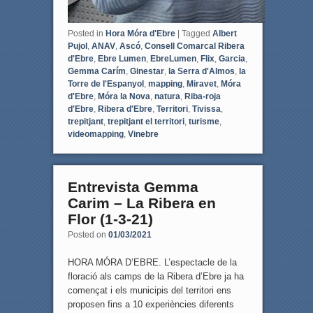
Posted in
Hora Móra d'Ebre
|
Tagged
Albert
Pujol
,
ANAV
,
Ascó
,
Consell Comarcal Ribera
d'Ebre
,
Ebre Lumen
,
EbreLumen
,
Flix
,
Garcia
,
Gemma Carím
,
Ginestar
,
la Serra d'Almos
,
la
Torre de l'Espanyol
,
mapping
,
Miravet
,
Móra
d'Ebre
,
Móra la Nova
,
natura
,
Riba-roja
d'Ebre
,
Ribera d'Ebre
,
Territori
,
Tivissa
,
trepitjant
,
trepitjant el territori
,
turisme
,
videomapping
,
Vinebre
Entrevista Gemma
Carim – La Ribera en
Flor (1-3-21)
Posted on
01/03/2021
HORA MÓRA D’EBRE. L’espectacle de la
floració als camps de la Ribera d’Ebre ja ha
començat i els municipis del territori ens
proposen fins a 10 experiències diferents