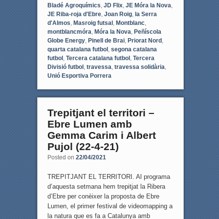
Bladé Agroquímics
,
JD Flix
,
JE Móra la Nova
,
JE Riba-roja d'Ebre
,
Joan Roig
,
la Serra
d'Almos
,
Masroig futsal
,
Montblanc
,
montblancmóra
,
Móra la Nova
,
Peñíscola
Globe Energy
,
Pinell de Brai
,
Priorat Nord
,
quarta catalana futbol
,
segona catalana
futbol
,
Tercera catalana futbol
,
Tercera
Divisió futbol
,
travessa
,
travessa solidària
,
Unió Esportiva Porrera
Trepitjant el territori –
Ebre Lumen amb
Gemma Carim i Albert
Pujol (22-4-21)
Posted on
22/04/2021
TREPITJANT EL TERRITORI. Al programa
d’aquesta setmana hem trepitjat la Ribera
d’Ebre per conèixer la proposta de Ebre
Lumen, el primer festival de videomapping a
la natura que es fa a Catalunya amb