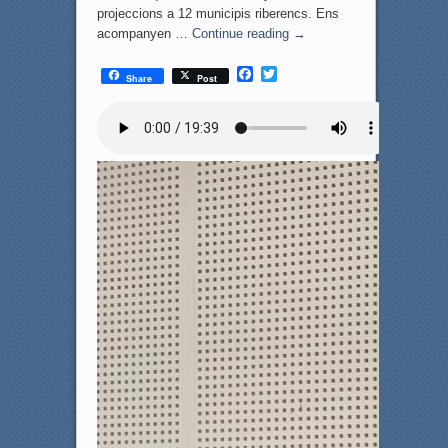
projeccions a 12 municipis riberencs. Ens
acompanyen …
Continue reading
→
F
T
Share
Post
a
w
c
i
e
t
b
t
o
e
o
r
k