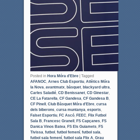
Posted in
Hora Móra d'Ebre
|
Tagged
AFANOC
,
Arnes Club Esportiu
,
Atlètics Móra
la Nova
,
avantmatx
,
bàsquet
,
blackyard ultra
,
Carles Saladié
,
CD Benissanet
,
CD Ginestar
,
CE La Fatarella
,
CF Gandesa
,
CF Gandesa B
,
CF Pinell
,
Club Bàsquet Móra d'Ebre
,
cursa
dels biberons
,
cursa muntanya
,
esports
,
Falset Esportiu
,
FC Ascó
,
FEEC
,
Flix Futbol
Sala B
,
Francesc Granell
,
FS Capçanes
,
FS
Danica Vinos Batea
,
FS Els Guiamets
,
FS
Tivissa
,
futbol
,
futbol femení
,
futbol sala
,
futbol sala femení
,
futbol sala Flix A
,
Grau