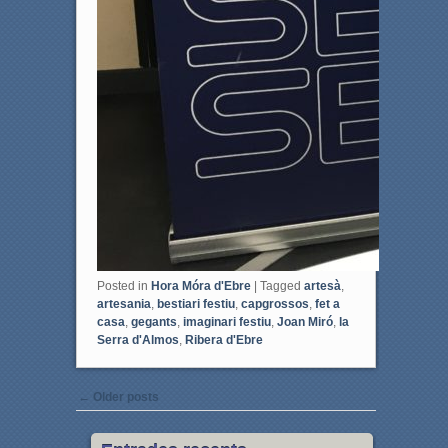
Posted in
Hora Móra d'Ebre
|
Tagged
artesà
,
artesania
,
bestiari festiu
,
capgrossos
,
fet a
casa
,
gegants
,
imaginari festiu
,
Joan Miró
,
la
Serra d'Almos
,
Ribera d'Ebre
Post navigation
←
Older posts