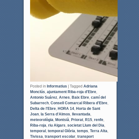
Posted in
Informatius
|
Tagged
Adriana
Monclús
,
ajuntament Riba-roja d'Ebre
,
Antonio Suárez
,
Arnes
,
Baix Ebre
,
camí del
Subarrech
,
Consell Comarcal Ribera d'Ebre
,
Delta de l'Ebre
,
HORA 14
,
Horta de Sant
Joan
,
la Serra d'Almos
,
llevantada
,
meteorològia
,
Montsià
,
Priorat
,
R15
,
renfe
,
Riba-roja
,
riu Algars
,
societat Llum del Dia
,
temporal
,
temporal Glòria
,
temps
,
Terra Alta
,
Tivissa
,
transport escolar
,
transport