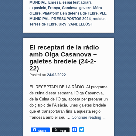
MUNDIAL
,
Enresa
,
espai test agrari
,
exposició
,
França
,
Gandesa
,
govern
,
Móra
d'Ebre
,
Plataforma en defensa de l'Ebre
,
PLE
MUNICIPAL
,
PRESSUPOSTOS 2024
,
residus
,
Terres de l'Ebre
,
URV
,
VANDELLÓS I
El receptari de la ràdio
amb Olga Casanova –
galetes bredele (24-2-
22)
Posted on
24/02/2022
EL RECEPTARI DE LA RÀDIO. Al programa
de cuina d’esta setmana l’Olga Casanova,
de la Cuina de l’Olga, aposta per preparar un
dolç típic de l’Alsàcia, unes galetes bredele
que et transportaran fins a aquesta regió
francesa amb el seu …
Continue reading
→
F
T
Share
Post
a
w