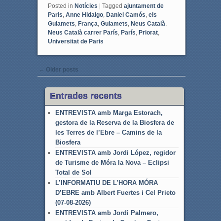
Posted in
Notícies
|
Tagged
ajuntament de
Paris
,
Anne Hidalgo
,
Daniel Camós
,
els
Guiamets
,
França
,
Guiamets
,
Neus Català
,
Neus Català carrer París
,
París
,
Priorat
,
Universitat de Paris
Post navigation
←
Older posts
Entrades recents
ENTREVISTA amb Marga Estorach,
gestora de la Reserva de la Biosfera de
les Terres de l’Ebre – Camins de la
Biosfera
ENTREVISTA amb Jordi López, regidor
de Turisme de Móra la Nova – Eclipsi
Total de Sol
L’INFORMATIU DE L’HORA MÓRA
D’EBRE amb Albert Fuertes i Cel Prieto
(07-08-2026)
ENTREVISTA amb Jordi Palmero,