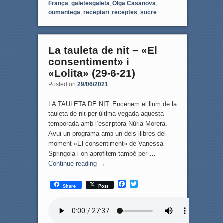
França
,
galetesgaleta
,
Olga Casanova
,
oumantega
,
receptari
,
receptes
,
sucre
La tauleta de nit – «El
consentiment» i
«Lolita» (29-6-21)
Posted on
29/06/2021
LA TAULETA DE NIT. Encenem el llum de la
tauleta de nit per última vegada aquesta
temporada amb l’escriptora Núria Morera.
Avui un programa amb un dels llibres del
moment «El consentiment» de Vanessa
Springola i on aprofitem també per …
Continue reading
→
F
T
Share
Post
a
w
c
i
e
t
b
t