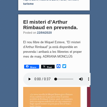
turisme
El misteri d’Arthur
Rimbaud en prevenda.
Posted on
22/04/2020
El nou llibre de Miquel Esteve, “El misteri
d’Arthur Rimbaud” ja està disponible en
prevenda i arribarà a les llibreries el proper
mes de maig. ADRIANA MONCLÚS
F
T
Share
Post
a
w
c
i
e
t
b
t
o
e
o
r
k