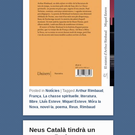
Posted in
Notícies
|
Tagged
Arthur Rimbaud
,
França
,
La chasse spirituelle
,
literatura
,
llibre
,
Lluís Esteve
,
Miquel Esteve
,
Móra la
Nova
,
novel·la
,
poema
,
Reus
,
Rimbaud
Neus Català tindrà un