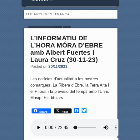
TAG ARCHIVES:
FRANÇA
Page 1 of 2
1
2
L’INFORMATIU DE
L’HORA MÓRA D’EBRE
amb Albert Fuertes i
Laura Cruz (30-11-23)
Posted on
30/11/2023
Les notícies d’actualitat a les nostres
comarques: La Ribera d’Ebre, la Terra Alta i
el Priorat i la previsió del temps amb l’Enric
Masip. Els titulars:
F
T
Share
Post
a
w
c
i
e
t
b
t
o
e