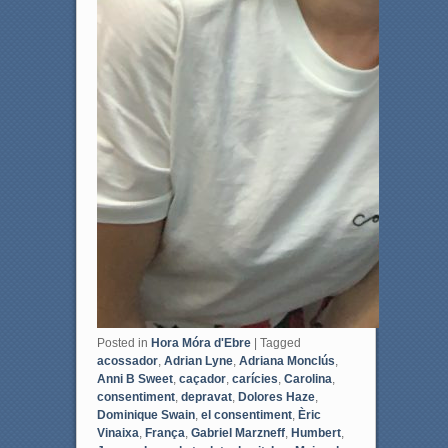
Posted in
Hora Móra d'Ebre
|
Tagged
acossador
,
Adrian Lyne
,
Adriana Monclús
,
Anni B Sweet
,
caçador
,
carícies
,
Carolina
,
consentiment
,
depravat
,
Dolores Haze
,
Dominique Swain
,
el consentiment
,
Èric
Vinaixa
,
França
,
Gabriel Marzneff
,
Humbert
,