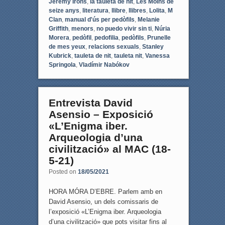
Jeremy Irons
,
la tauleta de nit
,
Les Moins de
seize anys
,
literatura
,
llibre
,
llibres
,
Lolita
,
M
Clan
,
manual d'ús per pedòfils
,
Melanie
Griffith
,
menors
,
no puedo vivir sin ti
,
Núria
Morera
,
pedòfil
,
pedofilia
,
pedòfils
,
Prunelle
de mes yeux
,
relacions sexuals
,
Stanley
Kubrick
,
tauleta de nit
,
tauleta nit
,
Vanessa
Springola
,
Vladímir Nabókov
Entrevista David
Asensio – Exposició
«L’Enigma iber.
Arqueologia d’una
civilització» al MAC (18-
5-21)
Posted on
18/05/2021
HORA MÓRA D’EBRE. Parlem amb en
David Asensio, un dels comissaris de
l’exposició «L’Enigma iber. Arqueologia
d’una civilització» que pots visitar fins al