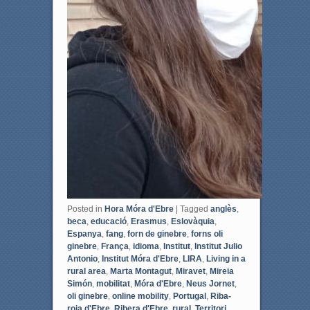
Posted in
Hora Móra d'Ebre
|
Tagged
anglès
,
beca
,
educació
,
Erasmus
,
Eslovàquia
,
Espanya
,
fang
,
forn de ginebre
,
forns oli
ginebre
,
França
,
idioma
,
Institut
,
Institut Julio
Antonio
,
Institut Móra d'Ebre
,
LIRA
,
Living in a
rural area
,
Marta Montagut
,
Miravet
,
Mireia
Simón
,
mobilitat
,
Móra d'Ebre
,
Neus Jornet
,
oli ginebre
,
online mobility
,
Portugal
,
Riba-
roja d'Ebre
,
Ribera d'Ebre
,
rural
,
Territori
,