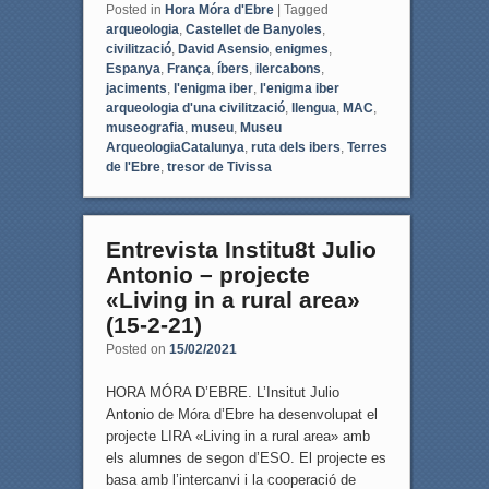
Posted in
Hora Móra d'Ebre
|
Tagged
arqueologia
,
Castellet de Banyoles
,
civilització
,
David Asensio
,
enigmes
,
Espanya
,
França
,
íbers
,
ilercabons
,
jaciments
,
l'enigma iber
,
l'enigma iber
arqueologia d'una civilització
,
llengua
,
MAC
,
museografia
,
museu
,
Museu
ArqueologiaCatalunya
,
ruta dels ibers
,
Terres
de l'Ebre
,
tresor de Tivissa
Entrevista Institu8t Julio
Antonio – projecte
«Living in a rural area»
(15-2-21)
Posted on
15/02/2021
HORA MÓRA D’EBRE. L’Insitut Julio
Antonio de Móra d’Ebre ha desenvolupat el
projecte LIRA «Living in a rural area» amb
els alumnes de segon d’ESO. El projecte es
basa amb l’intercanvi i la cooperació de