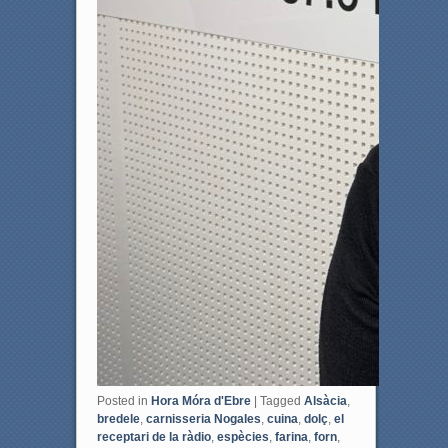
Posted in
Hora Móra d'Ebre
|
Tagged
Alsàcia
,
bredele
,
carnisseria Nogales
,
cuina
,
dolç
,
el
receptari de la ràdio
,
espècies
,
farina
,
forn
,