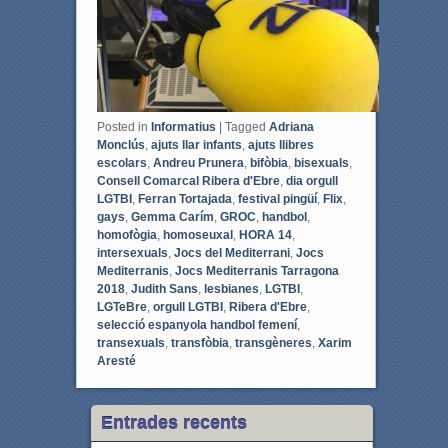
Posted in
Informatius
|
Tagged
Adriana
Monclús
,
ajuts llar infants
,
ajuts llibres
escolars
,
Andreu Prunera
,
bifòbia
,
bisexuals
,
Consell Comarcal Ribera d'Ebre
,
dia orgull
LGTBI
,
Ferran Tortajada
,
festival pingüí
,
Flix
,
gays
,
Gemma Carím
,
GROC
,
handbol
,
homofògia
,
homoseuxal
,
HORA 14
,
intersexuals
,
Jocs del Mediterrani
,
Jocs
Mediterranis
,
Jocs Mediterranis Tarragona
2018
,
Judith Sans
,
lesbianes
,
LGTBI
,
LGTeBre
,
orgull LGTBI
,
Ribera d'Ebre
,
selecció espanyola handbol femení
,
transexuals
,
transfòbia
,
transgèneres
,
Xarim
Aresté
Entrades recents