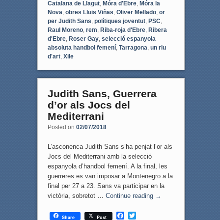
Catalana de Llagut
,
Móra d'Ebre
,
Móra la
Nova
,
obres Lluis Viñas
,
Oliver Mellado
,
or
per Judith Sans
,
polítiques joventut
,
PSC
,
Raul Moreno
,
rem
,
Riba-roja d'Ebre
,
Ribera
d'Ebre
,
Roser Gay
,
selecció espanyola
absoluta handbol femení
,
Tarragona
,
un riu
d'art
,
Xile
Judith Sans, Guerrera
d’or als Jocs del
Mediterrani
Posted on
02/07/2018
L’asconenca Judith Sans s’ha penjat l’or als
Jocs del Mediterrani amb la selecció
espanyola d’handbol femení. A la final, les
guerreres es van imposar a Montenegro a la
final per 27 a 23. Sans va participar en la
victòria, sobretot …
Continue reading
→
F
T
Share
Post