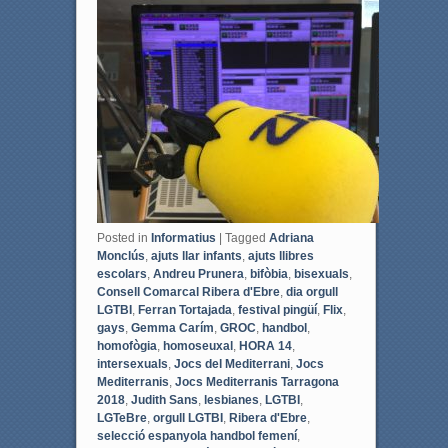
c
i
e
t
b
t
o
e
o
r
k
Posted in
Informatius
|
Tagged
Adriana
Monclús
,
ajuts llar infants
,
ajuts llibres
escolars
,
Andreu Prunera
,
bifòbia
,
bisexuals
,
Consell Comarcal Ribera d'Ebre
,
dia orgull
LGTBI
,
Ferran Tortajada
,
festival pingüí
,
Flix
,
gays
,
Gemma Carím
,
GROC
,
handbol
,
homofògia
,
homoseuxal
,
HORA 14
,
intersexuals
,
Jocs del Mediterrani
,
Jocs
Mediterranis
,
Jocs Mediterranis Tarragona
2018
,
Judith Sans
,
lesbianes
,
LGTBI
,
LGTeBre
,
orgull LGTBI
,
Ribera d'Ebre
,
selecció espanyola handbol femení
,