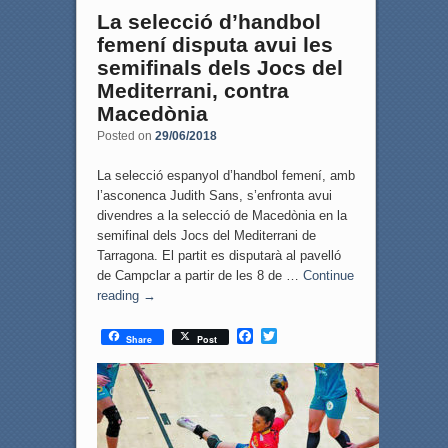
La selecció d’handbol
femení disputa avui les
semifinals dels Jocs del
Mediterrani, contra
Macedònia
Posted on
29/06/2018
La selecció espanyol d’handbol femení, amb
l’asconenca Judith Sans, s’enfronta avui
divendres a la selecció de Macedònia en la
semifinal dels Jocs del Mediterrani de
Tarragona. El partit es disputarà al pavelló
de Campclar a partir de les 8 de …
Continue
reading
→
F
T
Share
Post
a
w
c
i
e
t
b
t
o
e
o
r
k