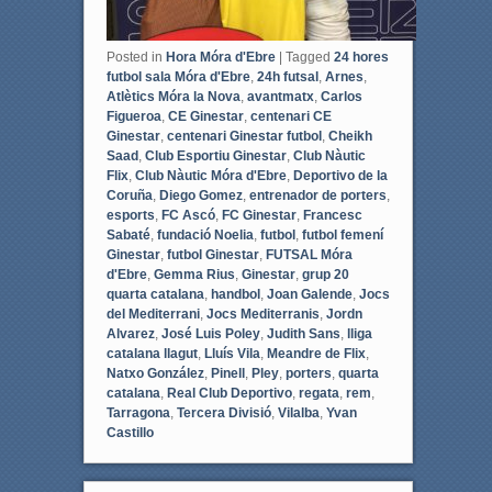
Posted in
Hora Móra d'Ebre
|
Tagged
24 hores
futbol sala Móra d'Ebre
,
24h futsal
,
Arnes
,
Atlètics Móra la Nova
,
avantmatx
,
Carlos
Figueroa
,
CE Ginestar
,
centenari CE
Ginestar
,
centenari Ginestar futbol
,
Cheikh
Saad
,
Club Esportiu Ginestar
,
Club Nàutic
Flix
,
Club Nàutic Móra d'Ebre
,
Deportivo de la
Coruña
,
Diego Gomez
,
entrenador de porters
,
esports
,
FC Ascó
,
FC Ginestar
,
Francesc
Sabaté
,
fundació Noelia
,
futbol
,
futbol femení
Ginestar
,
futbol Ginestar
,
FUTSAL Móra
d'Ebre
,
Gemma Rius
,
Ginestar
,
grup 20
quarta catalana
,
handbol
,
Joan Galende
,
Jocs
del Mediterrani
,
Jocs Mediterranis
,
Jordn
Alvarez
,
José Luis Poley
,
Judith Sans
,
lliga
catalana llagut
,
Lluís Vila
,
Meandre de Flix
,
Natxo González
,
Pinell
,
Pley
,
porters
,
quarta
catalana
,
Real Club Deportivo
,
regata
,
rem
,
Tarragona
,
Tercera Divisió
,
Vilalba
,
Yvan
Castillo