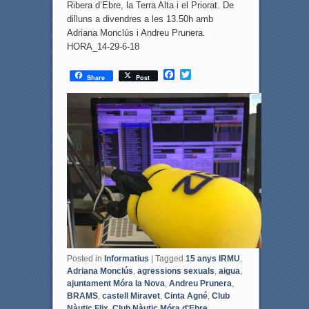
Ribera d’Ebre, la Terra Alta i el Priorat. De
dilluns a divendres a les 13.50h amb
Adriana Monclús i Andreu Prunera.
HORA_14-29-6-18
F
T
Share
Post
a
w
c
i
e
t
b
t
o
e
o
r
k
Posted in
Informatius
|
Tagged
15 anys IRMU
,
Adriana Monclús
,
agressions sexuals
,
aigua
,
ajuntament Móra la Nova
,
Andreu Prunera
,
BRAMS
,
castell Miravet
,
Cinta Agné
,
Club
Nàutic Flix
,
Club Nàutic Móra d'Ebre
,