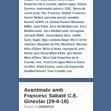
Deportivo de la Coruña
,
dipòsit aigua
,
Dolors
Gurrera
,
entrenador porters
,
ERC
,
filtres de
carbó actiu
,
Flix
,
Francesc Moliné
,
Francesc
Xavier Moliné
,
garantia juvenil
,
handbol
femení
,
HORA 14
,
Institut Ramon Muntaner
,
IRMU
,
Joan Piñol
,
Jocs del Mediterrani
,
Jocs
Mediterranis
,
Jocs Mediterranis Tarragona
,
Jornada IRMU
,
Josep Maria Sáez
,
Judith
Sans
,
llagut
,
lliga catalana llagut
,
Mari Carme
Jiménez
,
Meandre de Flix
,
MiraRock
,
Miravet
,
Móra d'Ebre
,
Móra la Nova
,
navegació
,
port
fluvial
,
port fluvial Móra d'Ebe
,
port fluvial
Móra d'Ebre
,
REal Club Deportivo de la
Coruña
,
rem
,
restricció aigua Móra la Nova
,
riu Ebre
,
Roba Estesa
,
selecció espanyola
handbol femení
,
Yvan Castillo
,
zoo
Avantmatx amb
Francesc Sabaté C.E.
Ginestar (29-6-18)
Posted on
29/06/2018