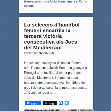
transexuals
,
transfòbia
,
transgèneres
,
Xarim
Aresté
La selecció d’handbol
femení encarrila la
tercera victòria
consecutiva als Jocs
del Mediterrani
Posted on
26/06/2018
La selecció espanyola d’handbol femení,
amb l’asconenca Judith Sans, ha guanyat a
Portugal amb facilitat al tercer partit dels
Jocs del Mediterrani, i sumen la seua
tercera victòria consecutiva. Són líders de
grup i demà tancaran la primera fase contra
…
Continue reading
→
F
T
Share
Post
a
w
c
i