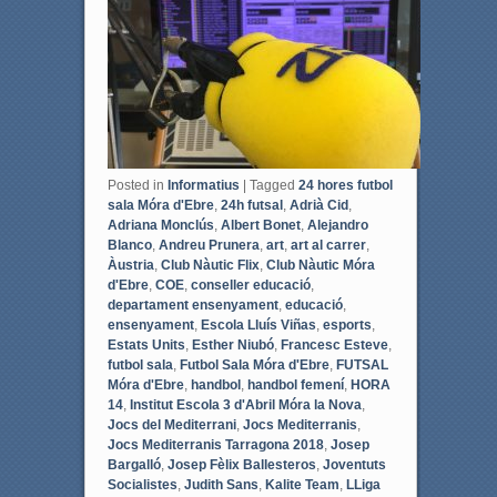
k
Posted in
Informatius
|
Tagged
24 hores futbol
sala Móra d'Ebre
,
24h futsal
,
Adrià Cid
,
Adriana Monclús
,
Albert Bonet
,
Alejandro
Blanco
,
Andreu Prunera
,
art
,
art al carrer
,
Àustria
,
Club Nàutic Flix
,
Club Nàutic Móra
d'Ebre
,
COE
,
conseller educació
,
departament ensenyament
,
educació
,
ensenyament
,
Escola Lluís Viñas
,
esports
,
Estats Units
,
Esther Niubó
,
Francesc Esteve
,
futbol sala
,
Futbol Sala Móra d'Ebre
,
FUTSAL
Móra d'Ebre
,
handbol
,
handbol femení
,
HORA
14
,
Institut Escola 3 d'Abril Móra la Nova
,
Jocs del Mediterrani
,
Jocs Mediterranis
,
Jocs Mediterranis Tarragona 2018
,
Josep
Bargalló
,
Josep Fèlix Ballesteros
,
Joventuts
Socialistes
,
Judith Sans
,
Kalite Team
,
LLiga