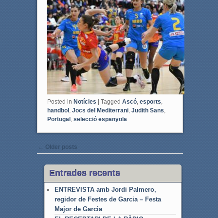
e
t
b
t
o
e
o
r
k
Posted in
Notícies
|
Tagged
Ascó
,
esports
,
handbol
,
Jocs del Mediterrani
,
Judith Sans
,
Portugal
,
selecció espanyola
Post navigation
←
Older posts
Entrades recents
ENTREVISTA amb Jordi Palmero,
regidor de Festes de Garcia – Festa
Major de Garcia