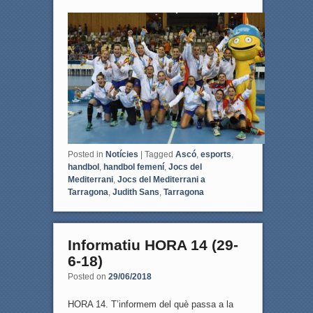
a
w
c
i
e
t
b
t
o
e
o
r
k
Posted in
Notícies
|
Tagged
Ascó
,
esports
,
handbol
,
handbol femení
,
Jocs del
Mediterrani
,
Jocs del Mediterrani a
Tarragona
,
Judith Sans
,
Tarragona
Informatiu HORA 14 (29-
6-18)
Posted on
29/06/2018
HORA 14. T’informem del què passa a la