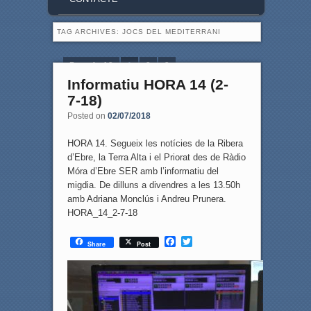
TAG ARCHIVES:
JOCS DEL MEDITERRANI
Page 1 of 3
1
2
3
Informatiu HORA 14 (2-
7-18)
Posted on
02/07/2018
HORA 14. Segueix les notícies de la Ribera
d’Ebre, la Terra Alta i el Priorat des de Ràdio
Móra d’Ebre SER amb l’informatiu del
migdia. De dilluns a divendres a les 13.50h
amb Adriana Monclús i Andreu Prunera.
HORA_14_2-7-18
F
T
Share
Post
a
w
c
i
e
t
b
t
o
e
o
r