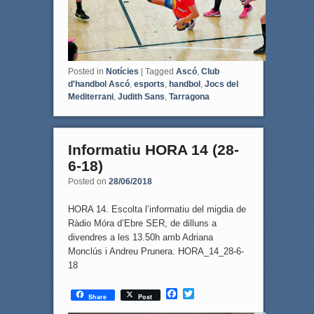
Posted in
Notícies
|
Tagged
Ascó
,
Club
d'handbol Ascó
,
esports
,
handbol
,
Jocs del
Mediterrani
,
Judith Sans
,
Tarragona
Informatiu HORA 14 (28-
6-18)
Posted on
28/06/2018
HORA 14. Escolta l’informatiu del migdia de
Ràdio Móra d’Ebre SER, de dilluns a
divendres a les 13.50h amb Adriana
Monclús i Andreu Prunera. HORA_14_28-6-
18
F
T
Share
Post
a
w