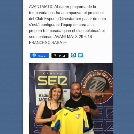
AVANTMATX. Al darrer programa de la
temporada ens ha acompanyat el president
del Club Esportiu Ginestar per parlar de com
s’està configurant l’equip de cara a la
propera temporada quan el club celebrarà el
seu centenari! AVANTMATX 29-6-18
FRANCESC SABATE
F
T
Share
Post
a
w
c
i
e
t
b
t
o
e
o
r
k