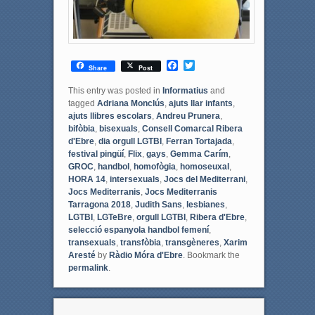
F
T
Share
Post
a
w
c
i
This entry was posted in
Informatius
and
e
t
tagged
Adriana Monclús
,
ajuts llar infants
,
b
t
ajuts llibres escolars
,
Andreu Prunera
,
o
e
bifòbia
,
bisexuals
,
Consell Comarcal Ribera
o
r
d'Ebre
,
dia orgull LGTBI
,
Ferran Tortajada
,
k
festival pingüí
,
Flix
,
gays
,
Gemma Carím
,
GROC
,
handbol
,
homofògia
,
homoseuxal
,
HORA 14
,
intersexuals
,
Jocs del Mediterrani
,
Jocs Mediterranis
,
Jocs Mediterranis
Tarragona 2018
,
Judith Sans
,
lesbianes
,
LGTBI
,
LGTeBre
,
orgull LGTBI
,
Ribera d'Ebre
,
selecció espanyola handbol femení
,
transexuals
,
transfòbia
,
transgèneres
,
Xarim
Aresté
by
Ràdio Móra d'Ebre
. Bookmark the
permalink
.