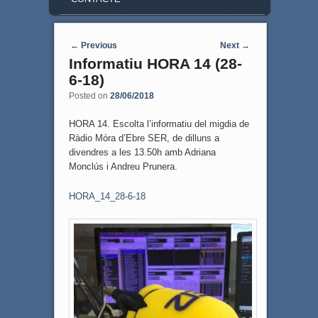
Post navigation
←
Previous
Next
→
Informatiu HORA 14 (28-
6-18)
Posted on
28/06/2018
HORA 14. Escolta l’informatiu del migdia de
Ràdio Móra d’Ebre SER, de dilluns a
divendres a les 13.50h amb Adriana
Monclús i Andreu Prunera.
HORA_14_28-6-18