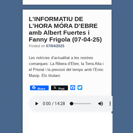
L’INFORMATIU DE
L’HORA MÓRA D’EBRE
amb Albert Fuertes i
Fanny Frigola (07-04-25)
Posted on
07/04/2025
Les notícies d’actualitat a les nostres
comarques: La Ribera d’Ebre, la Terra Alta i
el Priorat i la previsió del temps amb l’Enric
Masip. Els titulars:
F
T
Share
Post
a
w
c
i
e
t
b
t
o
e
o
r
k