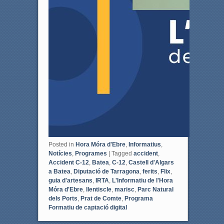
Posted in
Hora Móra d'Ebre
,
Informatius
,
Notícies
,
Programes
|
Tagged
accident
,
Accident C-12
,
Batea
,
C-12
,
Castell d'Algars
a Batea
,
Diputació de Tarragona
,
ferits
,
Flix
,
guia d'artesans
,
IRTA
,
L'Informatiu de l'Hora
Móra d'Ebre
,
llentiscle
,
marisc
,
Parc Natural
dels Ports
,
Prat de Comte
,
Programa
Formatiu de captació digital