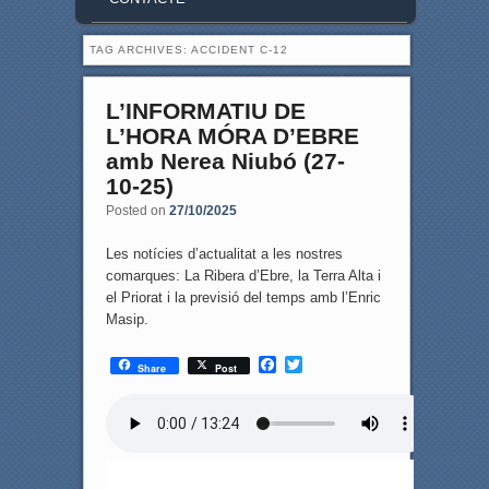
TAG ARCHIVES:
ACCIDENT C-12
L’INFORMATIU DE
L’HORA MÓRA D’EBRE
amb Nerea Niubó (27-
10-25)
Posted on
27/10/2025
Les notícies d’actualitat a les nostres
comarques: La Ribera d’Ebre, la Terra Alta i
el Priorat i la previsió del temps amb l’Enric
Masip.
F
T
Share
Post
a
w
c
i
e
t
b
t
o
e
o
r
k