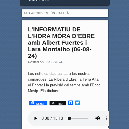
TAG ARCHIVES:
ÚS CATALÀ
L’INFORMATIU DE
L’HORA MÓRA D’EBRE
amb Albert Fuertes i
Lara Montalbo (06-08-
24)
Posted on
06/08/2024
Les notícies d’actualitat a les nostres
comarques: La Ribera d’Ebre, la Terra Alta i
el Priorat i la previsió del temps amb l’Enric
Masip. Els titulars:
F
T
Share
Post
a
w
c
i
e
t
b
t
o
e