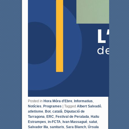
Posted in
Hora Móra d'Ebre
,
Informatius
,
Notícies
,
Programes
|
Tagged
Albert Salvadó
,
atletisme
,
Bot
,
català
,
Diputació de
Tarragona
,
ERC
,
Festival de Peralada
,
Hailu
Estrampes
,
in-FCTA
,
Ivan Massagué
,
salut
,
Salvador Illa
,
sanitaris
,
Sara Blanch
,
Úrsula