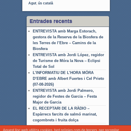
Agut
,
ús català
Entrades recents
ENTREVISTA amb Marga Estorach,
gestora de la Reserva de la Biosfera de
les Terres de l’Ebre – Camins de la
Biosfera
ENTREVISTA amb Jordi López, regidor
de Turisme de Móra la Nova – Eclipsi
Total de Sol
L’INFORMATIU DE L’HORA MÓRA
D’EBRE amb Albert Fuertes i Cel Prieto
(07-08-2026)
ENTREVISTA amb Jordi Palmero,
regidor de Festes de Garcia – Festa
Major de Garcia
EL RECEPTARI DE LA RÀDIO –
Espàrrecs farcits de salmó marinat,
cogombrets i fruita dolça
Aquest lloc web utilitza cookies, tant pròpies com de tercers, per recopilar