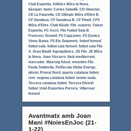
Club Esportiu
,
Atlètics Móra la Nova
,
bàsquet
,
batel
,
Carles Saladié
,
CD Ginestar
,
CE La Fatarella
,
CE Olímpic Móra d'Ebre B
,
CF Gandesa
,
CF Gandesa B
,
CF Pinell
,
CFS
Móra d'Ebre
,
Club Nàutic Flix
,
esports
,
Falset
Esportiu
,
FC Ascó
,
Flix Futbol Sala B
,
Francesc Granell
,
FS Capçanes
,
FS Danica
Vinos Batea
,
FS Els Guiamets
,
futbol femení
,
futbol sala
,
futbol sala femení
,
futbol sala Flix
A
,
Grau Bladé Agroquímics
,
JD Flix
,
JE Móra
la Nova
,
Juan Vizcarro
,
llaüt mediterrani
,
marcador
,
Masroig futsal
,
meandre Flix
,
Paola Soldevila
,
Peñíscola Globe Energy
,
pitxixi
,
Priorat Nord
,
quarta catalana futbol
,
rem
,
segona catalana futbol
,
tennis taula
,
Tercera catalana futbol
,
Tercera Divisió
futbol
,
Unió Esportiva Porrera
,
Villarreal
femení
Avantmatx amb Joan
Mani #NoiesEnJoc (21-
1-22)