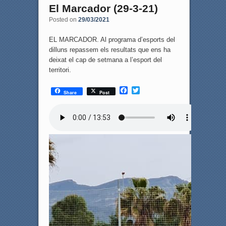
El Marcador (29-3-21)
Posted on
29/03/2021
EL MARCADOR. Al programa d’esports del
dilluns repassem els resultats que ens ha
deixat el cap de setmana a l’esport del
territori.
F
T
Share
Post
a
w
c
i
e
t
b
t
o
e
o
r
k