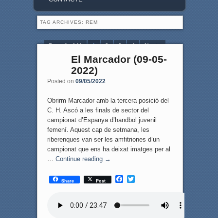
TAG ARCHIVES:
REM
Page 1 of 11
1
2
3
4
Next ›
El Marcador (09-05-
Last »
2022)
Posted on
09/05/2022
Obrirm Marcador amb la tercera posició del
C. H. Ascó a les finals de sector del
campionat d’Espanya d’handbol juvenil
femení. Aquest cap de setmana, les
riberenques van ser les amfitriones d’un
campionat que ens ha deixat imatges per al
…
Continue reading
→
F
T
Share
Post
a
w
c
i
e
t
b
t
o
e