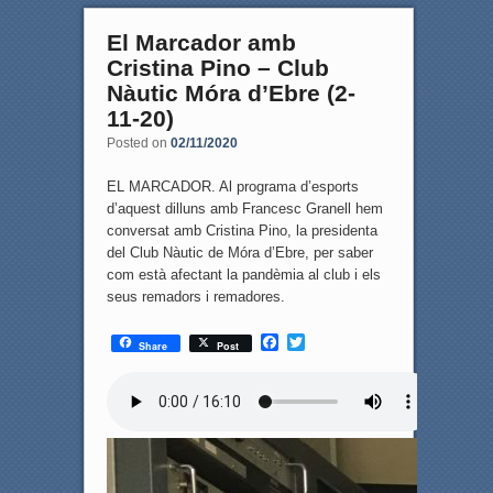
El Marcador amb
Cristina Pino – Club
Nàutic Móra d’Ebre (2-
11-20)
Posted on
02/11/2020
EL MARCADOR. Al programa d’esports
d’aquest dilluns amb Francesc Granell hem
conversat amb Cristina Pino, la presidenta
del Club Nàutic de Móra d’Ebre, per saber
com està afectant la pandèmia al club i els
seus remadors i remadores.
F
T
Share
Post
a
w
c
i
e
t
b
t
o
e
o
r
k