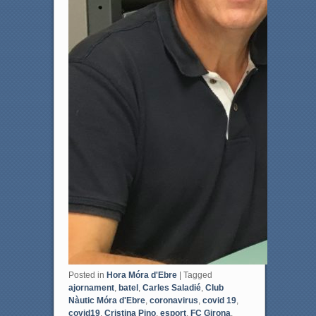
Posted in
Hora Móra d'Ebre
|
Tagged
ajornament
,
batel
,
Carles Saladié
,
Club
Nàutic Móra d'Ebre
,
coronavirus
,
covid 19
,
covid19
,
Cristina Pino
,
esport
,
FC Girona
,