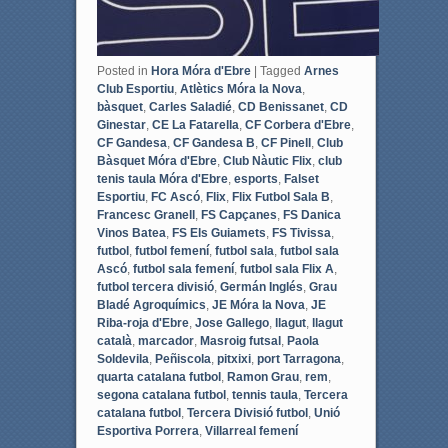
Posted in
Hora Móra d'Ebre
|
Tagged
Arnes
Club Esportiu
,
Atlètics Móra la Nova
,
bàsquet
,
Carles Saladié
,
CD Benissanet
,
CD
Ginestar
,
CE La Fatarella
,
CF Corbera d'Ebre
,
CF Gandesa
,
CF Gandesa B
,
CF Pinell
,
Club
Bàsquet Móra d'Ebre
,
Club Nàutic Flix
,
club
tenis taula Móra d'Ebre
,
esports
,
Falset
Esportiu
,
FC Ascó
,
Flix
,
Flix Futbol Sala B
,
Francesc Granell
,
FS Capçanes
,
FS Danica
Vinos Batea
,
FS Els Guiamets
,
FS Tivissa
,
futbol
,
futbol femení
,
futbol sala
,
futbol sala
Ascó
,
futbol sala femení
,
futbol sala Flix A
,
futbol tercera divisió
,
Germán Inglés
,
Grau
Bladé Agroquímics
,
JE Móra la Nova
,
JE
Riba-roja d'Ebre
,
Jose Gallego
,
llagut
,
llagut
català
,
marcador
,
Masroig futsal
,
Paola
Soldevila
,
Peñiscola
,
pitxixi
,
port Tarragona
,
quarta catalana futbol
,
Ramon Grau
,
rem
,
segona catalana futbol
,
tennis taula
,
Tercera
catalana futbol
,
Tercera Divisió futbol
,
Unió
Esportiva Porrera
,
Villarreal femení