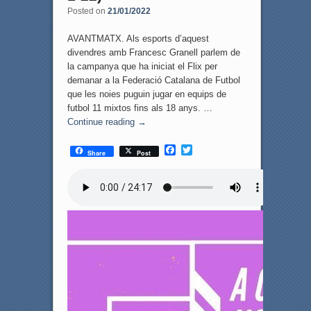
Posted on
21/01/2022
AVANTMATX. Als esports d’aquest
divendres amb Francesc Granell parlem de
la campanya que ha iniciat el Flix per
demanar a la Federació Catalana de Futbol
que les noies puguin jugar en equips de
futbol 11 mixtos fins als 18 anys. …
Continue reading
→
F
T
Share
Post
a
w
c
i
e
t
b
t
o
e
o
r
k