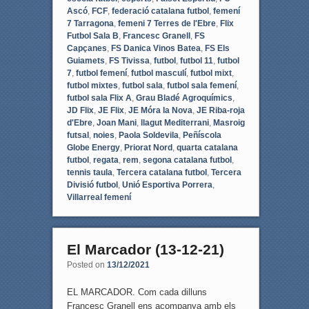
Ascó
,
FCF
,
federació catalana futbol
,
femení
7 Tarragona
,
femeni 7 Terres de l'Ebre
,
Flix
Futbol Sala B
,
Francesc Granell
,
FS
Capçanes
,
FS Danica Vinos Batea
,
FS Els
Guiamets
,
FS Tivissa
,
futbol
,
futbol 11
,
futbol
7
,
futbol femení
,
futbol masculí
,
futbol mixt
,
futbol mixtes
,
futbol sala
,
futbol sala femení
,
futbol sala Flix A
,
Grau Bladé Agroquímics
,
JD Flix
,
JE Flix
,
JE Móra la Nova
,
JE Riba-roja
d'Ebre
,
Joan Mani
,
llagut Mediterrani
,
Masroig
futsal
,
noies
,
Paola Soldevila
,
Peñíscola
Globe Energy
,
Priorat Nord
,
quarta catalana
futbol
,
regata
,
rem
,
segona catalana futbol
,
tennis taula
,
Tercera catalana futbol
,
Tercera
Divisió futbol
,
Unió Esportiva Porrera
,
Villarreal femení
El Marcador (13-12-21)
Posted on
13/12/2021
EL MARCADOR. Com cada dilluns
Francesc Granell ens acompanya amb els