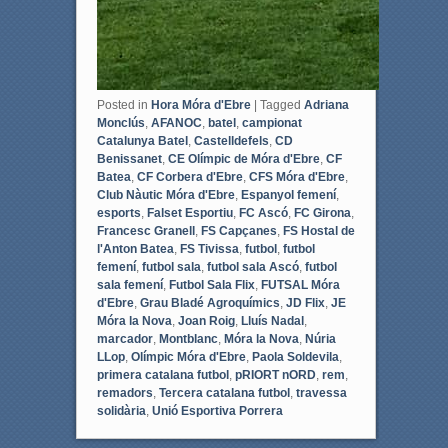
Posted in
Hora Móra d'Ebre
|
Tagged
Adriana
Monclús
,
AFANOC
,
batel
,
campionat
Catalunya Batel
,
Castelldefels
,
CD
Benissanet
,
CE Olímpic de Móra d'Ebre
,
CF
Batea
,
CF Corbera d'Ebre
,
CFS Móra d'Ebre
,
Club Nàutic Móra d'Ebre
,
Espanyol femení
,
esports
,
Falset Esportiu
,
FC Ascó
,
FC Girona
,
Francesc Granell
,
FS Capçanes
,
FS Hostal de
l'Anton Batea
,
FS Tivissa
,
futbol
,
futbol
femení
,
futbol sala
,
futbol sala Ascó
,
futbol
sala femení
,
Futbol Sala Flix
,
FUTSAL Móra
d'Ebre
,
Grau Bladé Agroquímics
,
JD Flix
,
JE
Móra la Nova
,
Joan Roig
,
Lluís Nadal
,
marcador
,
Montblanc
,
Móra la Nova
,
Núria
LLop
,
Olímpic Móra d'Ebre
,
Paola Soldevila
,
primera catalana futbol
,
pRIORT nORD
,
rem
,
remadors
,
Tercera catalana futbol
,
travessa
solidària
,
Unió Esportiva Porrera