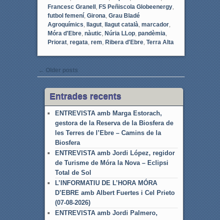
Francesc Granell
,
FS Peñiscola Globeenergy
,
futbol femení
,
Girona
,
Grau Bladé
Agroquímics
,
llagut
,
llagut català
,
marcador
,
Móra d'Ebre
,
nàutic
,
Núria LLop
,
pandèmia
,
Priorat
,
regata
,
rem
,
Ribera d'Ebre
,
Terra Alta
Post navigation
←
Older posts
Entrades recents
ENTREVISTA amb Marga Estorach,
gestora de la Reserva de la Biosfera de
les Terres de l’Ebre – Camins de la
Biosfera
ENTREVISTA amb Jordi López, regidor
de Turisme de Móra la Nova – Eclipsi
Total de Sol
L’INFORMATIU DE L’HORA MÓRA
D’EBRE amb Albert Fuertes i Cel Prieto
(07-08-2026)
ENTREVISTA amb Jordi Palmero,