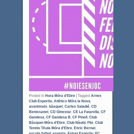
Posted in
Hora Móra d'Ebre
|
Tagged
Arnes
Club Esportiu
,
Atlètics Móra la Nova
,
avantmatx
,
bàsquet
,
Carles Saladié
,
CD
Benissanet
,
CD Ginestar
,
CE La Fatarella
,
CF
Gandesa
,
CF Gandesa B
,
CF Pinell
,
Club
Bàsquet Móra d'Ebre
,
Club Nàutic Flix
,
Club
Tennis TAula Móra d'Ebre
,
Enric Bernat
,
escola futbol
,
esports
,
Falset Esportiu
,
FC