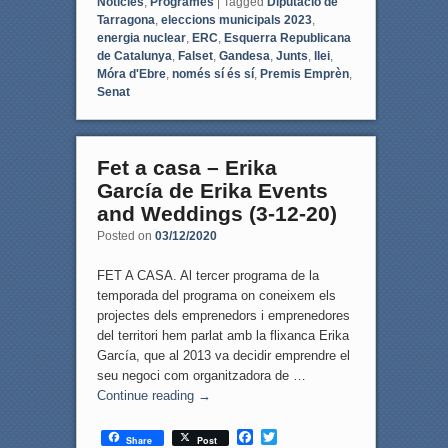
Notícies
,
Programes
|
Tagged
Diputació de
Tarragona
,
eleccions municipals 2023
,
energia nuclear
,
ERC
,
Esquerra Republicana
de Catalunya
,
Falset
,
Gandesa
,
Junts
,
llei
,
Móra d'Ebre
,
només sí és sí
,
Premis Emprèn
,
Senat
Fet a casa – Erika
García de Erika Events
and Weddings (3-12-20)
Posted on
03/12/2020
FET A CASA. Al tercer programa de la
temporada del programa on coneixem els
projectes dels emprenedors i emprenedores
del territori hem parlat amb la flixanca Erika
García, que al 2013 va decidir emprendre el
seu negoci com organitzadora de …
Continue reading
→
F
T
Share
Post