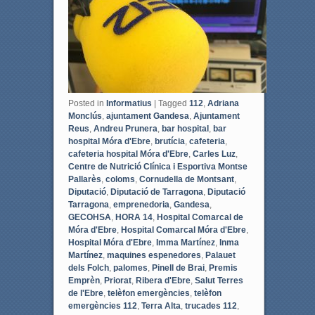
Posted in
Informatius
|
Tagged
112
,
Adriana
Monclús
,
ajuntament Gandesa
,
Ajuntament
Reus
,
Andreu Prunera
,
bar hospital
,
bar
hospital Móra d'Ebre
,
brutícia
,
cafeteria
,
cafeteria hospital Móra d'Ebre
,
Carles Luz
,
Centre de Nutrició Clínica i Esportiva Montse
Pallarès
,
coloms
,
Cornudella de Montsant
,
Diputació
,
Diputació de Tarragona
,
Diputació
Tarragona
,
emprenedoria
,
Gandesa
,
GECOHSA
,
HORA 14
,
Hospital Comarcal de
Móra d'Ebre
,
Hospital Comarcal Móra d'Ebre
,
Hospital Móra d'Ebre
,
Imma Martínez
,
Inma
Martínez
,
maquines espenedores
,
Palauet
dels Folch
,
palomes
,
Pinell de Brai
,
Premis
Emprèn
,
Priorat
,
Ribera d'Ebre
,
Salut Terres
de l'Ebre
,
telèfon emergències
,
telèfon
emergències 112
,
Terra Alta
,
trucades 112
,