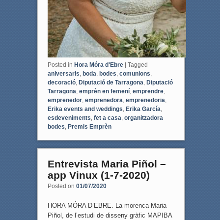
Posted in
Hora Móra d'Ebre
|
Tagged
aniversaris
,
boda
,
bodes
,
comunions
,
decoració
,
Diputació de Tarragona
,
Diputació
Tarragona
,
emprèn en femení
,
emprendre
,
emprenedor
,
emprenedora
,
emprenedoria
,
Erika events and weddings
,
Erika García
,
esdeveniments
,
fet a casa
,
organitzadora
bodes
,
Premis Emprèn
Entrevista Maria Piñol –
app Vinux (1-7-2020)
Posted on
01/07/2020
HORA MÓRA D’EBRE. La morenca Maria
Piñol, de l’estudi de disseny gràfic MAPIBA