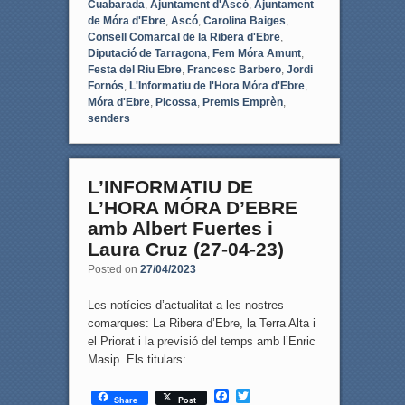
Cuabarada
,
Ajuntament d'Ascó
,
Ajuntament
de Móra d'Ebre
,
Ascó
,
Carolina Baiges
,
Consell Comarcal de la Ribera d'Ebre
,
Diputació de Tarragona
,
Fem Móra Amunt
,
Festa del Riu Ebre
,
Francesc Barbero
,
Jordi
Fornós
,
L'Informatiu de l'Hora Móra d'Ebre
,
Móra d'Ebre
,
Picossa
,
Premis Emprèn
,
senders
L’INFORMATIU DE
L’HORA MÓRA D’EBRE
amb Albert Fuertes i
Laura Cruz (27-04-23)
Posted on
27/04/2023
Les notícies d’actualitat a les nostres
comarques: La Ribera d’Ebre, la Terra Alta i
el Priorat i la previsió del temps amb l’Enric
Masip. Els titulars:
F
T
Share
Post