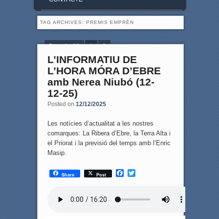
TAG ARCHIVES:
PREMIS EMPRÈN
Page 1 of 2
1
2
L’INFORMATIU DE
L’HORA MÓRA D’EBRE
amb Nerea Niubó (12-
12-25)
Posted on
12/12/2025
Les notícies d’actualitat a les nostres
comarques: La Ribera d’Ebre, la Terra Alta i
el Priorat i la previsió del temps amb l’Enric
Masip.
F
T
Share
Post
a
w
c
i
e
t
b
t
o
e