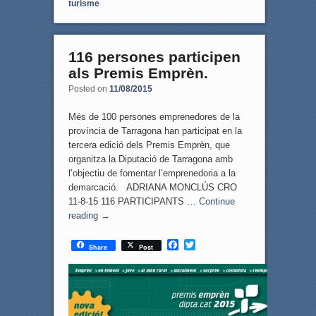
turisme
116 persones participen
als Premis Emprèn.
Posted on
11/08/2015
Més de 100 persones emprenedores de la
província de Tarragona han participat en la
tercera edició dels Premis Emprèn, que
organitza la Diputació de Tarragona amb
l’objectiu de fomentar l’emprenedoria a la
demarcació. ADRIANA MONCLÚS CRO
11-8-15 116 PARTICIPANTS …
Continue
reading
→
F
T
Share
Post
a
w
c
i
e
t
b
t
o
e
o
r