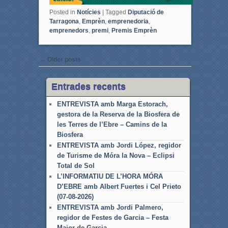
k
Posted in
Notícies
|
Tagged
Diputació de
Tarragona
,
Emprèn
,
emprenedoria
,
emprenedors
,
premi
,
Premis Emprèn
Post navigation
←
Older posts
Entrades recents
ENTREVISTA amb Marga Estorach,
gestora de la Reserva de la Biosfera de
les Terres de l’Ebre – Camins de la
Biosfera
ENTREVISTA amb Jordi López, regidor
de Turisme de Móra la Nova – Eclipsi
Total de Sol
L’INFORMATIU DE L’HORA MÓRA
D’EBRE amb Albert Fuertes i Cel Prieto
(07-08-2026)
ENTREVISTA amb Jordi Palmero,
regidor de Festes de Garcia – Festa
Major de Garcia