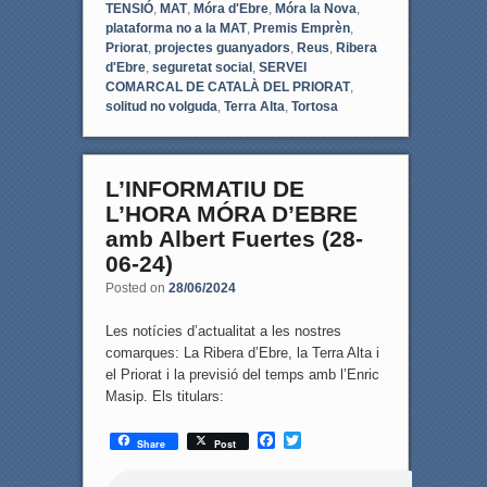
TENSIÓ
,
MAT
,
Móra d'Ebre
,
Móra la Nova
,
plataforma no a la MAT
,
Premis Emprèn
,
Priorat
,
projectes guanyadors
,
Reus
,
Ribera
d'Ebre
,
seguretat social
,
SERVEI
COMARCAL DE CATALÀ DEL PRIORAT
,
solitud no volguda
,
Terra Alta
,
Tortosa
L’INFORMATIU DE
L’HORA MÓRA D’EBRE
amb Albert Fuertes (28-
06-24)
Posted on
28/06/2024
Les notícies d’actualitat a les nostres
comarques: La Ribera d’Ebre, la Terra Alta i
el Priorat i la previsió del temps amb l’Enric
Masip. Els titulars:
F
T
Share
Post
a
w
c
i