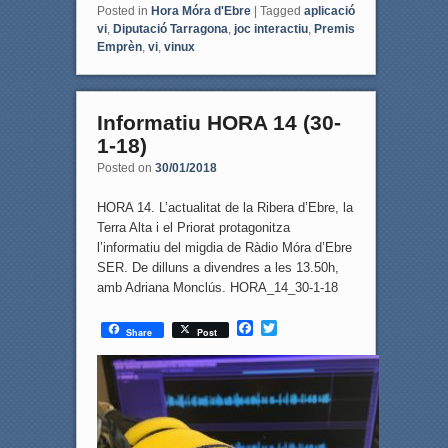
Posted in
Hora Móra d'Ebre
|
Tagged
aplicació
vi
,
Diputació Tarragona
,
joc interactiu
,
Premis
Emprèn
,
vi
,
vinux
Informatiu HORA 14 (30-
1-18)
Posted on
30/01/2018
HORA 14. L’actualitat de la Ribera d’Ebre, la
Terra Alta i el Priorat protagonitza
l’informatiu del migdia de Ràdio Móra d’Ebre
SER. De dilluns a divendres a les 13.50h,
amb Adriana Monclús. HORA_14_30-1-18
F
T
Share
Post
a
w
c
i
e
t
b
t
o
e
o
r
k