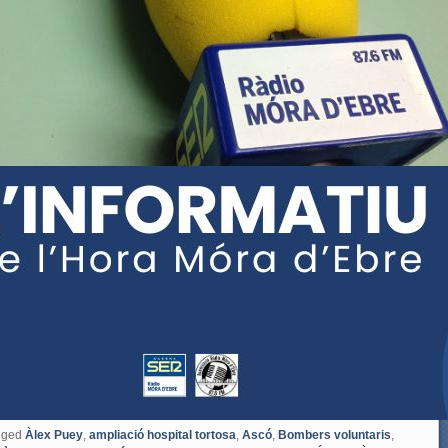
gged
Àlex Puey
,
ampliació hospital tortosa
,
Ascó
,
Bombers voluntaris
,