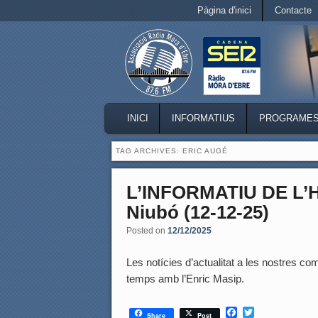
Secondary menu
Pàgina d'inici
Contacte
Skip to primary content
Skip to secondary content
MAIN MENU
INICI
INFORMATIUS
PROGRAME
SKIP TO PRIMARY CONTENT
SKIP TO SECONDARY CONTENT
TAG ARCHIVES:
ERIC AUGÉ
L’INFORMATIU DE L
Niubó (12-12-25)
Posted on
12/12/2025
Les notícies d’actualitat a les nostres coma
temps amb l’Enric Masip.
F
T
Share
Post