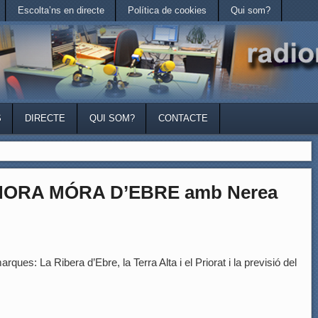
Escolta’ns en directe
Política de cookies
Qui som?
S
DIRECTE
QUI SOM?
CONTACTE
’HORA MÓRA D’EBRE amb Nerea
rques: La Ribera d’Ebre, la Terra Alta i el Priorat i la previsió del