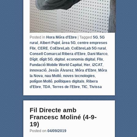
Posted in
Hora Móra d'Ebre
|
Tagged
5G
,
5G
rural
,
Albert Pujol
,
àrea 5G
,
centre empreses
Flix
,
CERE
,
CoEbreLab
,
CoEbreLab 5G rural
,
Consell Comarcal Ribera d'Ebre
,
Dani Marco
,
Dígit
,
dígit 5G
,
digital
,
economia digital
,
Flix
,
Fundació Mobile World Capital
,
Her
,
i2CAT
,
innovació
,
Jesús Álvarez
,
Móra d'Ebre
,
Móra
la Nova
,
nau Molló
,
noves tecnologies
,
polígon Molló
,
polítiques digitals
,
Ribera
d'Ebre
,
TDA
,
Terres de l'Ebre
,
TIC
,
Tivissa
Fil Directe amb
Francesc Moliné (4-9-
19)
Posted on
04/09/2019