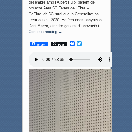
desembre amb l’Albert Pujol parlem del
projecte Àrea 5G Terres de l’Ebre –
CoEbreLab 5G rural que la Generalitat ha
creat aquest 2020. Ho fem acompanyats de
Dani Marco, director general d’innovació i …
Continue reading
→
F
T
Share
Post
a
w
c
i
e
t
b
t
o
e
o
r
k