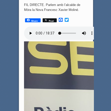
FIL DIRECTE. Parlem amb l’alcalde de
Móra la Nova Francesc Xavier Moliné.
F
T
Share
Post
a
w
c
i
e
t
b
t
o
e
o
r
k