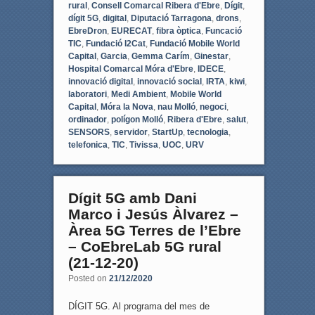
rural
,
Consell Comarcal Ribera d'Ebre
,
Dígit
,
dígit 5G
,
digital
,
Diputació Tarragona
,
drons
,
EbreDron
,
EURECAT
,
fibra òptica
,
Funcació
TIC
,
Fundació I2Cat
,
Fundació Mobile World
Capital
,
Garcia
,
Gemma Carím
,
Ginestar
,
Hospital Comarcal Móra d'Ebre
,
IDECE
,
innovació digital
,
innovació social
,
IRTA
,
kiwi
,
laboratori
,
Medi Ambient
,
Mobile World
Capital
,
Móra la Nova
,
nau Molló
,
negoci
,
ordinador
,
polígon Molló
,
Ribera d'Ebre
,
salut
,
SENSORS
,
servidor
,
StartUp
,
tecnologia
,
telefonica
,
TIC
,
Tivissa
,
UOC
,
URV
Dígit 5G amb Dani
Marco i Jesús Àlvarez –
Àrea 5G Terres de l’Ebre
– CoEbreLab 5G rural
(21-12-20)
Posted on
21/12/2020
DÍGIT 5G. Al programa del mes de