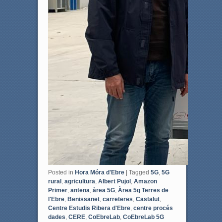
Posted in
Hora Móra d'Ebre
|
Tagged
5G
,
5G
rural
,
agricultura
,
Albert Pujol
,
Amazon
Primer
,
antena
,
àrea 5G
,
Àrea 5g Terres de
l'Ebre
,
Benissanet
,
carreteres
,
Castalut
,
Centre Estudis Ribera d'Ebre
,
centre procés
dades
,
CERE
,
CoEbreLab
,
CoEbreLab 5G