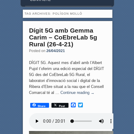
TAG ARCHIVES:
POLÍGON MOLLÓ
Dígit 5G amb Gemma
Carim – CoEbreLab 5g
Rural (26-4-21)
Posted on
26/04/2021
DÍGIT 5G. Aquest mes d’abril amb l’Albert
Pujol t’oferim una edició especial del DÍGIT
5G des del CoEbreLab 5G Rural, el
laboratori d’innovació social i digital de la
Ribera d’Ebre situat a la nau que el Consell
Comarcal té al …
Continue reading
→
F
T
Share
Post
a
w
c
i
e
t
b
t
o
e
o
r