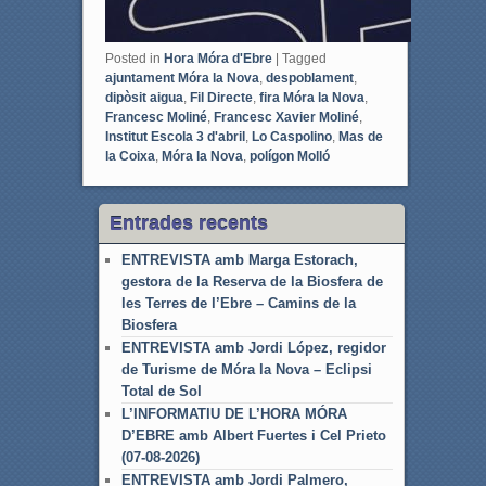
Posted in
Hora Móra d'Ebre
|
Tagged
ajuntament Móra la Nova
,
despoblament
,
dipòsit aigua
,
Fil Directe
,
fira Móra la Nova
,
Francesc Moliné
,
Francesc Xavier Moliné
,
Institut Escola 3 d'abril
,
Lo Caspolino
,
Mas de
la Coixa
,
Móra la Nova
,
polígon Molló
Entrades recents
ENTREVISTA amb Marga Estorach,
gestora de la Reserva de la Biosfera de
les Terres de l’Ebre – Camins de la
Biosfera
ENTREVISTA amb Jordi López, regidor
de Turisme de Móra la Nova – Eclipsi
Total de Sol
L’INFORMATIU DE L’HORA MÓRA
D’EBRE amb Albert Fuertes i Cel Prieto
(07-08-2026)
ENTREVISTA amb Jordi Palmero,