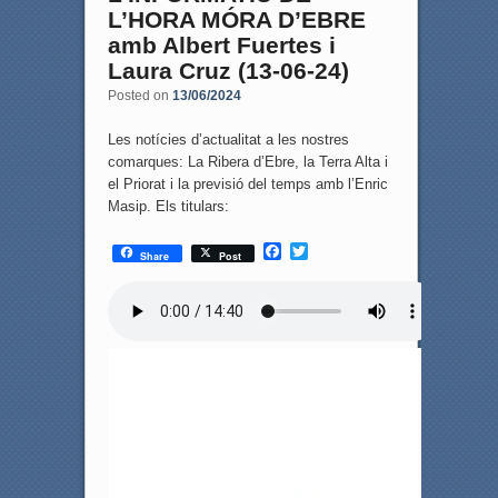
L’HORA MÓRA D’EBRE
amb Albert Fuertes i
Laura Cruz (13-06-24)
Posted on
13/06/2024
Les notícies d’actualitat a les nostres
comarques: La Ribera d’Ebre, la Terra Alta i
el Priorat i la previsió del temps amb l’Enric
Masip. Els titulars:
F
T
Share
Post
a
w
c
i
e
t
b
t
o
e
o
r
k