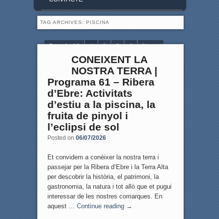
TAG ARCHIVES:
PISCINA
Page 1 of 8
1
2
3
4
Next ›
CONEIXENT LA
Last »
NOSTRA TERRA |
Programa 61 – Ribera
d’Ebre: Activitats
d’estiu a la piscina, la
fruita de pinyol i
l’eclipsi de sol
Posted on
06/07/2026
Et convidem a conèixer la nostra terra i
passejar per la Ribera d’Ebre i la Terra Alta
per descobrir la història, el patrimoni, la
gastronomia, la natura i tot allò que et pugui
interessar de les nostres comarques. En
aquest …
Continue reading
→