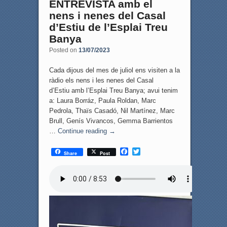
ENTREVISTA amb el
nens i nenes del Casal
d’Estiu de l’Esplai Treu
Banya
Posted on
13/07/2023
Cada dijous del mes de juliol ens visiten a la
ràdio els nens i les nenes del Casal
d’Estiu amb l’Esplai Treu Banya; avui tenim
a: Laura Borráz, Paula Roldan, Marc
Pedrola, Thaïs Casadó, Nil Martínez, Marc
Brull, Genís Vivancos, Gemma Barrientos
…
Continue reading
→
F
T
Share
Post
a
w
c
i
e
t
b
t
o
e
o
r
k