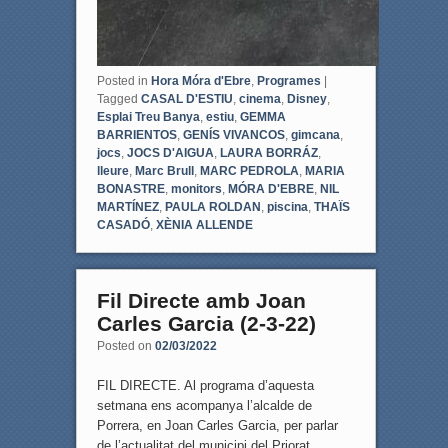
Posted in
Hora Móra d'Ebre
,
Programes
|
Tagged
CASAL D'ESTIU
,
cinema
,
Disney
,
Esplai Treu Banya
,
estiu
,
GEMMA
BARRIENTOS
,
GENÍS VIVANCOS
,
gimcana
,
jocs
,
JOCS D'AIGUA
,
LAURA BORRÁZ
,
lleure
,
Marc Brull
,
MARC PEDROLA
,
MARIA
BONASTRE
,
monitors
,
MÓRA D'EBRE
,
NIL
MARTÍNEZ
,
PAULA ROLDAN
,
piscina
,
THAÏS
CASADÓ
,
XÈNIA ALLENDE
Fil Directe amb Joan
Carles Garcia (2-3-22)
Posted on
02/03/2022
FIL DIRECTE. Al programa d’aquesta
setmana ens acompanya l’alcalde de
Porrera, en Joan Carles Garcia, per parlar
de l’actualitat del municipi del Priorat.