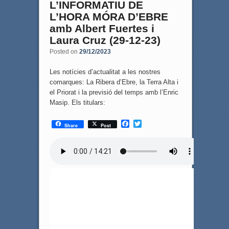
L’INFORMATIU DE
L’HORA MÓRA D’EBRE
amb Albert Fuertes i
Laura Cruz (29-12-23)
Posted on
29/12/2023
Les notícies d’actualitat a les nostres
comarques: La Ribera d’Ebre, la Terra Alta i
el Priorat i la previsió del temps amb l’Enric
Masip. Els titulars:
F
T
Share
Post
a
w
c
i
e
t
b
t
o
e
o
r
k