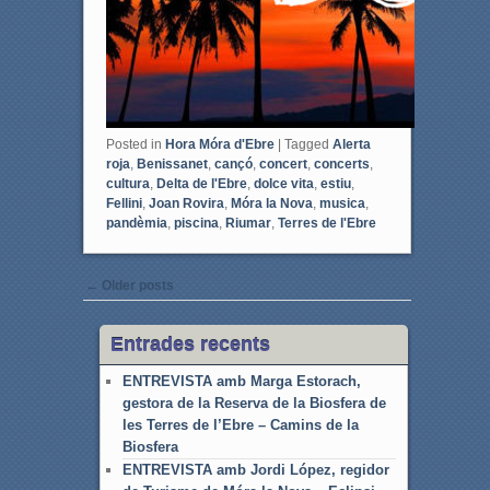
Posted in
Hora Móra d'Ebre
|
Tagged
Alerta
roja
,
Benissanet
,
cançó
,
concert
,
concerts
,
cultura
,
Delta de l'Ebre
,
dolce vita
,
estiu
,
Fellini
,
Joan Rovira
,
Móra la Nova
,
musica
,
pandèmia
,
piscina
,
Riumar
,
Terres de l'Ebre
Post navigation
←
Older posts
Entrades recents
ENTREVISTA amb Marga Estorach,
gestora de la Reserva de la Biosfera de
les Terres de l’Ebre – Camins de la
Biosfera
ENTREVISTA amb Jordi López, regidor