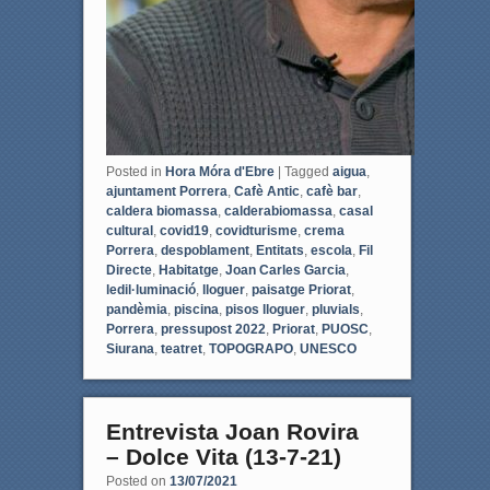
Posted in
Hora Móra d'Ebre
|
Tagged
aigua
,
ajuntament Porrera
,
Cafè Antic
,
cafè bar
,
caldera biomassa
,
calderabiomassa
,
casal
cultural
,
covid19
,
covidturisme
,
crema
Porrera
,
despoblament
,
Entitats
,
escola
,
Fil
Directe
,
Habitatge
,
Joan Carles Garcia
,
ledil·luminació
,
lloguer
,
paisatge Priorat
,
pandèmia
,
piscina
,
pisos lloguer
,
pluvials
,
Porrera
,
pressupost 2022
,
Priorat
,
PUOSC
,
Siurana
,
teatret
,
TOPOGRAPO
,
UNESCO
Entrevista Joan Rovira
– Dolce Vita (13-7-21)
Posted on
13/07/2021