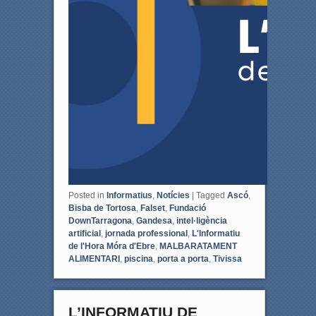
Posted in
Informatius
,
Notícies
|
Tagged
Ascó
,
Bisba de Tortosa
,
Falset
,
Fundació
DownTarragona
,
Gandesa
,
intel·ligència
artificial
,
jornada professional
,
L'Informatiu
de l'Hora Móra d'Ebre
,
MALBARATAMENT
ALIMENTARI
,
piscina
,
porta a porta
,
Tivissa
L’INFORMATIU DE