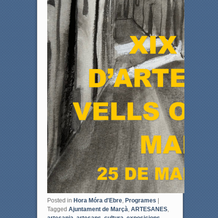
Posted in
Hora Móra d'Ebre
,
Programes
|
Tagged
Ajuntament de Marçà
,
ARTESANES
,
artesania
,
artesans
,
cultura
,
exposicions
,