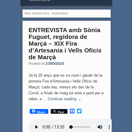
TAG ARCHIVES:
PARADES
ENTREVISTA amb Sònia
Fuguet, regidora de
Marçà – XIX Fira
d’Artesania i Vells Oficis
de Marçà
Posted on
23/05/2024
Ja fa 20 anys que es va viure i gaudir de la
primera Fira d’Artesania i Vells Oficis de
Marçà; cada any, menys els dos de la
Covid, a finals de maig tot està a punt per a
rebre, a …
Continue reading
→
F
T
Share
Post
a
w
c
i
e
t
b
t