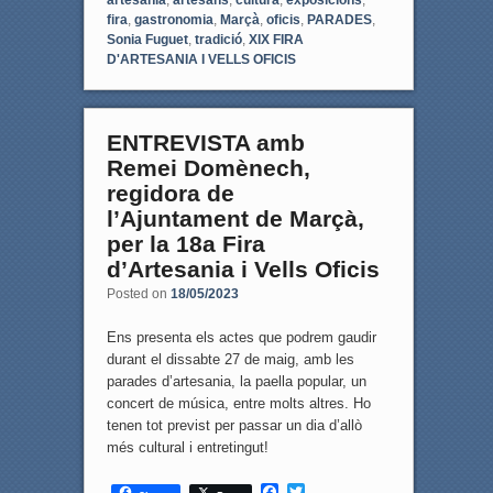
fira
,
gastronomia
,
Marçà
,
oficis
,
PARADES
,
Sonia Fuguet
,
tradició
,
XIX FIRA
D'ARTESANIA I VELLS OFICIS
ENTREVISTA amb
Remei Domènech,
regidora de
l’Ajuntament de Marçà,
per la 18a Fira
d’Artesania i Vells Oficis
Posted on
18/05/2023
Ens presenta els actes que podrem gaudir
durant el dissabte 27 de maig, amb les
parades d’artesania, la paella popular, un
concert de música, entre molts altres. Ho
tenen tot previst per passar un dia d’allò
més cultural i entretingut!
F
T