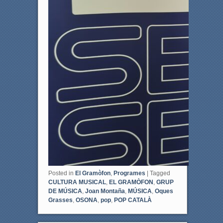
Posted in
El Gramòfon
,
Programes
|
Tagged
CULTURA MUSICAL
,
EL GRAMÒFON
,
GRUP
DE MÚSICA
,
Joan Montaña
,
MÚSICA
,
Oques
Grasses
,
OSONA
,
pop
,
POP CATALÀ