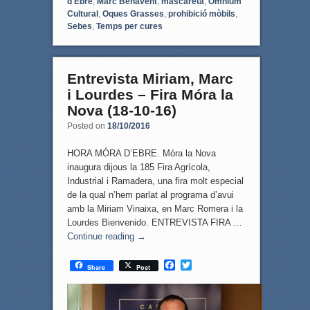
d'Ebre
,
Marc Benavent
,
mascareta
,
Òmnium
Cultural
,
Oques Grasses
,
prohibició mòbils
,
Sebes
,
Temps per cures
Entrevista Miriam, Marc
i Lourdes – Fira Móra la
Nova (18-10-16)
Posted on
18/10/2016
HORA MÓRA D’EBRE. Móra la Nova
inaugura dijous la 185 Fira Agrícola,
Industrial i Ramadera, una fira molt especial
de la qual n’hem parlat al programa d’avui
amb la Miriam Vinaixa, en Marc Romera i la
Lourdes Bienvenido. ENTREVISTA FIRA …
Continue reading
→
F
T
Share
Post
a
w
c
i
e
t
b
t