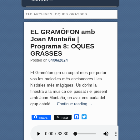
TAG ARCHIVES:
OQUES GRASSES
EL GRAMÒFON amb
Joan Montaña |
Programa 8: OQUES
GRASSES
Posted on
04/06/2024
El Gramòfon gira un cop al mes per portar-
vos les melodies més encisadores i les
històries més màgiques. Us obrim la
finestra a la música del passat i el present
amb Joan Montaña, on avui ens parla del
grup català …
Continue reading
→
F
T
Share
Post
a
w
c
i
e
t
b
t