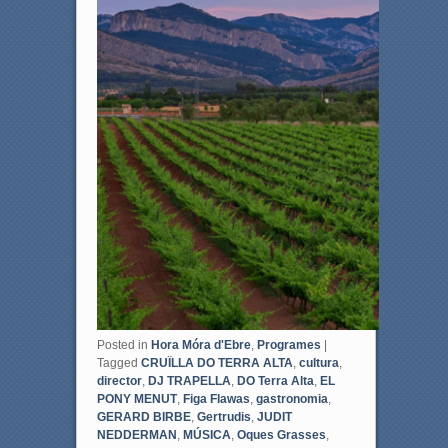
Posted in
Hora Móra d'Ebre
,
Programes
|
Tagged
CRUÏLLA DO TERRA ALTA
,
cultura
,
director
,
DJ TRAPELLA
,
DO Terra Alta
,
EL
PONY MENUT
,
Figa Flawas
,
gastronomia
,
GERARD BIRBE
,
Gertrudis
,
JUDIT
NEDDERMAN
,
MÚSICA
,
Oques Grasses
,