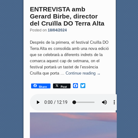
ENTREVISTA amb
Gerard Birbe, director
del Cruïlla DO Terra Alta
Posted on
18/04/2024
Després de la primera, el festival Cruïlla DO
Terra Alta es consolida amb una nova edició
que se celebrarà a diferents indrets de la
comarca aquest cap de setmana, on el
festival portarà un tastet de l’essència
Cruïlla que porta …
Continue reading
→
F
T
Share
Post
a
w
c
i
e
t
b
t
o
e
o
r
k