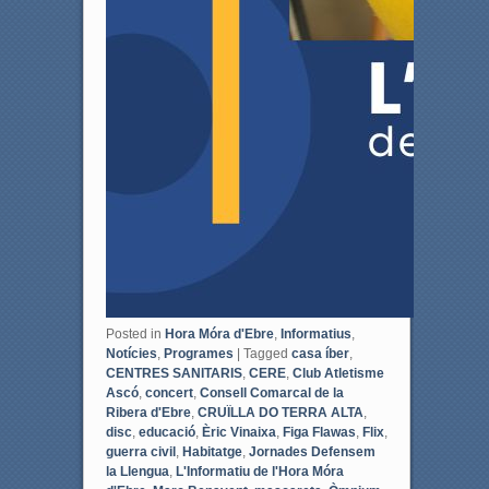
Posted in
Hora Móra d'Ebre
,
Informatius
,
Notícies
,
Programes
|
Tagged
casa íber
,
CENTRES SANITARIS
,
CERE
,
Club Atletisme
Ascó
,
concert
,
Consell Comarcal de la
Ribera d'Ebre
,
CRUÏLLA DO TERRA ALTA
,
disc
,
educació
,
Èric Vinaixa
,
Figa Flawas
,
Flix
,
guerra civil
,
Habitatge
,
Jornades Defensem
la Llengua
,
L'Informatiu de l'Hora Móra