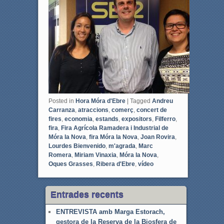
o
e
o
r
k
Posted in
Hora Móra d'Ebre
|
Tagged
Andreu
Carranza
,
atraccions
,
comerç
,
concert de
fires
,
economia
,
estands
,
expositors
,
Filferro
,
fira
,
Fira Agrícola Ramadera i Industrial de
Móra la Nova
,
fira Móra la Nova
,
Joan Rovira
,
Lourdes Bienvenido
,
m'agrada
,
Marc
Romera
,
Miriam Vinaxia
,
Móra la Nova
,
Oques Grasses
,
Ribera d'Ebre
,
vídeo
Entrades recents
ENTREVISTA amb Marga Estorach,
gestora de la Reserva de la Biosfera de