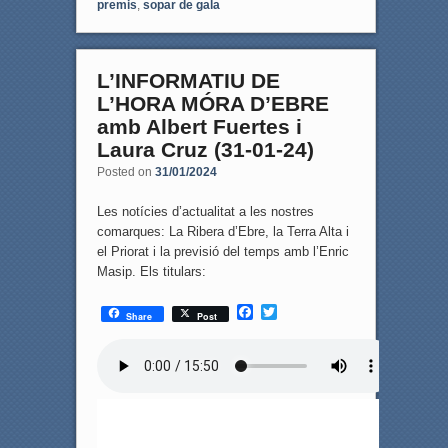
premis
,
sopar de gala
L’INFORMATIU DE
L’HORA MÓRA D’EBRE
amb Albert Fuertes i
Laura Cruz (31-01-24)
Posted on
31/01/2024
Les notícies d’actualitat a les nostres
comarques: La Ribera d’Ebre, la Terra Alta i
el Priorat i la previsió del temps amb l’Enric
Masip. Els titulars:
F
T
Share
Post
a
w
c
i
e
t
b
t
o
e
o
r
k