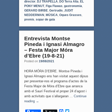
director
,
DJ TRAPELLA
,
DO Terra Alta
,
EL
PONY MENUT
,
Figa Flawas
,
gastronomia
,
GERARD BIRBE
,
Gertrudis
,
JUDIT
NEDDERMAN
,
MÚSICA
,
Oques Grasses
,
premis
,
sopar de gala
Entrevista Montse
Pineda i Ignasi Almagro
– Festa Major Móra
d’Ebre (19-8-21)
Posted on
19/08/2021
HORA MÓRA D’EBRE. Montse Pineda i
Ignasi Almagro ens han visitat aquest dijous
per presentar-nos el programa d’actes de la
Festa Major de Móra d’Ebre que arranca
amb el Saurí Festival el proper 24 d’agost i
amb activitats que s’allargaran …
Continue
reading
→
F
T