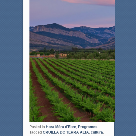
k
Posted in
Hora Móra d'Ebre
,
Programes
|
Tagged
CRUÏLLA DO TERRA ALTA
,
cultura
,