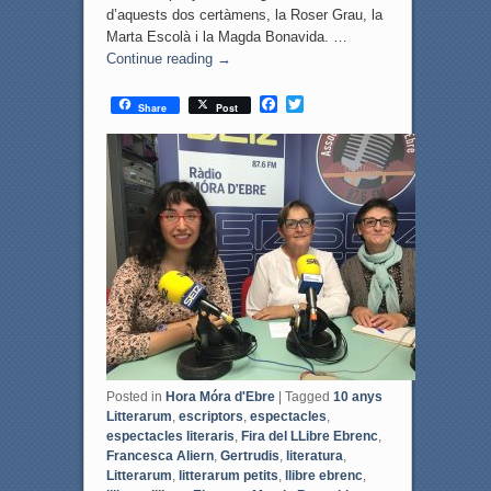
d’aquests dos certàmens, la Roser Grau, la
Marta Escolà i la Magda Bonavida. …
Continue reading
→
F
T
Share
Post
a
w
c
i
e
t
b
t
o
e
o
r
k
Posted in
Hora Móra d'Ebre
|
Tagged
10 anys
Litterarum
,
escriptors
,
espectacles
,
espectacles literaris
,
Fira del LLibre Ebrenc
,
Francesca Aliern
,
Gertrudis
,
literatura
,
Litterarum
,
litterarum petits
,
llibre ebrenc
,