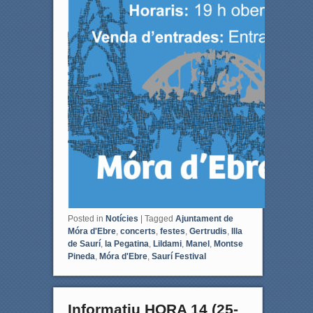
Posted in
Notícies
|
Tagged
Ajuntament de
Móra d'Ebre
,
concerts
,
festes
,
Gertrudis
,
Illa
de Saurí
,
la Pegatina
,
Lildami
,
Manel
,
Montse
Pineda
,
Móra d'Ebre
,
Saurí Festival
Informatiu HORA 14 (25-