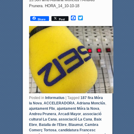
Prunera. HORA_14_10-10-18
F
T
Share
Post
a
w
c
i
e
t
b
t
o
e
o
r
k
Posted in
Informatius
|
Tagged
187 fira Móra
la Nova
,
ACCELERADORA
,
Adriana Monclús
,
ajuntament Flix
,
ajuntament Móra la Nova
,
Andreu Prunera
,
Arcadi Mayor
,
associació
cultural La Cana
,
associació La Cana
,
Baix
Ebre
,
Batalla de l'Ebre
,
Blaumut
,
Cambra
Comerç Tortosa
,
candidatura Francesc