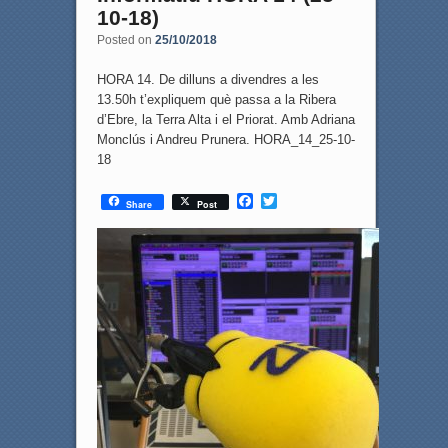
10-18)
Posted on
25/10/2018
HORA 14. De dilluns a divendres a les
13.50h t’expliquem què passa a la Ribera
d’Ebre, la Terra Alta i el Priorat. Amb Adriana
Monclús i Andreu Prunera. HORA_14_25-10-
18
F
T
Share
Post
a
w
c
i
e
t
b
t
o
e
o
r
k