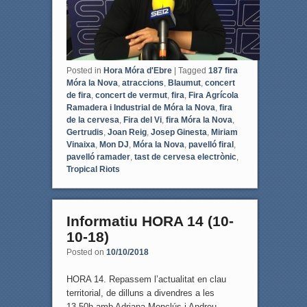
Posted in
Hora Móra d'Ebre
|
Tagged
187 fira
Móra la Nova
,
atraccions
,
Blaumut
,
concert
de fira
,
concert de vermut
,
fira
,
Fira Agrícola
Ramadera i Industrial de Móra la Nova
,
fira
de la cervesa
,
Fira del Vi
,
fira Móra la Nova
,
Gertrudis
,
Joan Reig
,
Josep Ginesta
,
Miriam
Vinaixa
,
Mon DJ
,
Móra la Nova
,
pavelló firal
,
pavelló ramader
,
tast de cervesa electrònic
,
Tropical Riots
Informatiu HORA 14 (10-
10-18)
Posted on
10/10/2018
HORA 14. Repassem l’actualitat en clau
territorial, de dilluns a divendres a les
13.50h amb Adriana Monclús i Andreu