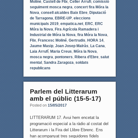
Moliné
,
Castell de Flix
,
Celler Arrufí
,
comissió
seguiment mosca negra
,
concert fira Móra la
Nova
,
consell alcaldes Baix Ebre
,
Diputació
de Tarragona
,
EBRE-UP
,
eleccions
municipals 2019
,
empatica.net
,
ERC
,
ERC
Móra la Nova
,
Fira Agrícola Ramadera i
Industrial de Móra la Nova
,
fira Móra la Nova
,
Flix
,
Francesc Moliné
,
Gertrudis
,
HORA 14
,
Jaume Masip
,
Joan Josep Malràs
,
La Cana
,
Laia Arrufí
,
Maria Creus
,
Móra la Nova
,
mosca negra
,
pontoners
,
Ribera d'Ebre
,
salut
mental
,
Sandra Zaragoza
,
soldats
republicans
Parlem del Litterarum
amb el públic (15-5-17)
Posted on
15/05/2017
LITTERARUM 17. Avui hem encetat la
programació especial a la ràdio al costat del
Litterarum i la Fira del Llibre Ebrenc. Ens
han acompanyat tres seguidores fidels