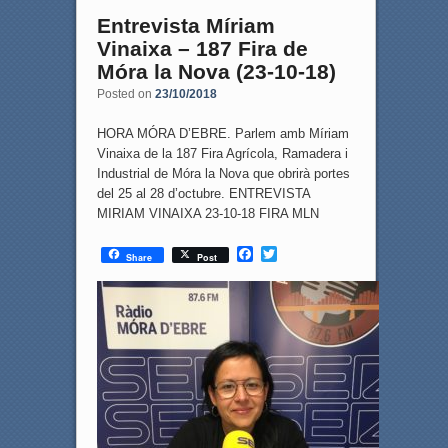
Entrevista Míriam
Vinaixa – 187 Fira de
Móra la Nova (23-10-18)
Posted on
23/10/2018
HORA MÓRA D’EBRE. Parlem amb Míriam
Vinaixa de la 187 Fira Agrícola, Ramadera i
Industrial de Móra la Nova que obrirà portes
del 25 al 28 d’octubre. ENTREVISTA
MIRIAM VINAIXA 23-10-18 FIRA MLN
F
T
Share
Post
a
w
c
i
e
t
b
t
o
e
o
r
k