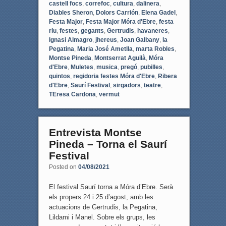
castell focs
,
correfoc
,
cultura
,
dalinera
,
Diables Sheron
,
Dolors Carrión
,
Elena Gadel
,
Festa Major
,
Festa Major Móra d'Ebre
,
festa
riu
,
festes
,
gegants
,
Gertrudis
,
havaneres
,
Ignasi Almagro
,
jhereus
,
Joan Galbany
,
la
Pegatina
,
Maria José Ametlla
,
marta Robles
,
Montse Pineda
,
Montserrat Aguilà
,
Móra
d'Ebre
,
Muletes
,
musica
,
pregó
,
pubilles
,
quintos
,
regidoria festes Móra d'Ebre
,
Ribera
d'Ebre
,
Saurí Festival
,
sirgadors
,
teatre
,
TEresa Cardona
,
vermut
Entrevista Montse
Pineda – Torna el Saurí
Festival
Posted on
04/08/2021
El festival Saurí torna a Móra d’Ebre. Serà
els propers 24 i 25 d’agost, amb les
actuacions de Gertrudis, la Pegatina,
Lildami i Manel. Sobre els grups, les