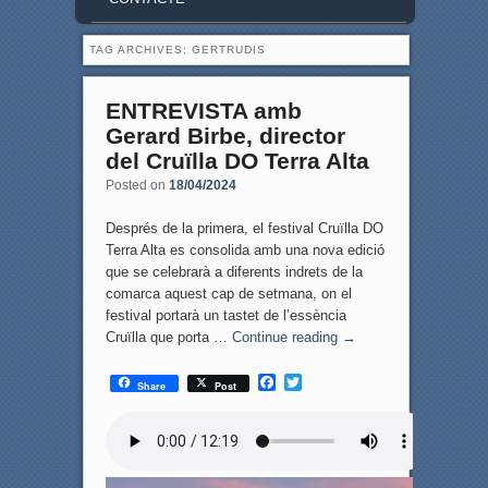
TAG ARCHIVES:
GERTRUDIS
ENTREVISTA amb
Gerard Birbe, director
del Cruïlla DO Terra Alta
Posted on
18/04/2024
Després de la primera, el festival Cruïlla DO
Terra Alta es consolida amb una nova edició
que se celebrarà a diferents indrets de la
comarca aquest cap de setmana, on el
festival portarà un tastet de l’essència
Cruïlla que porta …
Continue reading
→
F
T
Share
Post
a
w
c
i
e
t
b
t
o
e
o
r