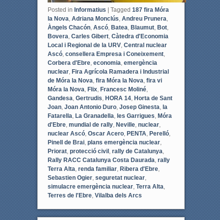
Posted in
Informatius
|
Tagged
187 fira Móra
la Nova
,
Adriana Monclús
,
Andreu Prunera
,
Àngels Chacón
,
Ascó
,
Batea
,
Blaumut
,
Bot
,
Bovera
,
Carles Gibert
,
Càtedra d'Economia
Local i Regional de la URV
,
Central nuclear
Ascó
,
consellera Empresa i Coneixement
,
Corbera d'Ebre
,
economia
,
emergència
nuclear
,
Fira Agrícola Ramadera i Industrial
de Móra la Nova
,
fira Móra la Nova
,
fira vi
Móra la Nova
,
Flix
,
Francesc Moliné
,
Gandesa
,
Gertrudis
,
HORA 14
,
Horta de Sant
Joan
,
Joan Antonio Duro
,
Josep Ginesta
,
la
Fatarella
,
La Granadella
,
les Garrigues
,
Móra
d'Ebre
,
mundial de rally
,
Neville
,
nuclear
,
nuclear Ascó
,
Oscar Acero
,
PENTA
,
Perelló
,
Pinell de Brai
,
plans emergència nuclear
,
Priorat
,
protecció civil
,
rally de Catalunya
,
Rally RACC Catalunya Costa Daurada
,
rally
Terra Alta
,
renda familiar
,
Ribera d'Ebre
,
Sebastien Ogier
,
seguretat nuclear
,
simulacre emergència nuclear
,
Terra Alta
,
Terres de l'Ebre
,
Vilalba dels Arcs