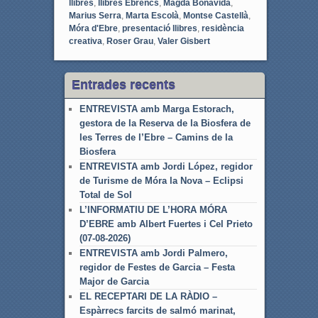
llibres
,
llibres Ebrencs
,
Magda Bonavida
,
Marius Serra
,
Marta Escolà
,
Montse Castellà
,
Móra d'Ebre
,
presentació llibres
,
residència
creativa
,
Roser Grau
,
Valer Gisbert
Entrades recents
ENTREVISTA amb Marga Estorach,
gestora de la Reserva de la Biosfera de
les Terres de l’Ebre – Camins de la
Biosfera
ENTREVISTA amb Jordi López, regidor
de Turisme de Móra la Nova – Eclipsi
Total de Sol
L’INFORMATIU DE L’HORA MÓRA
D’EBRE amb Albert Fuertes i Cel Prieto
(07-08-2026)
ENTREVISTA amb Jordi Palmero,
regidor de Festes de Garcia – Festa
Major de Garcia
EL RECEPTARI DE LA RÀDIO –
Espàrrecs farcits de salmó marinat,