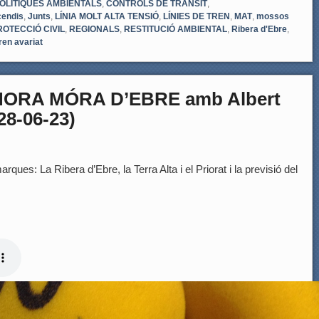
OLÍTIQUES AMBIENTALS
,
CONTROLS DE TRÀNSIT
,
cendis
,
Junts
,
LÍNIA MOLT ALTA TENSIÓ
,
LÍNIES DE TREN
,
MAT
,
mossos
ROTECCIÓ CIVIL
,
REGIONALS
,
RESTITUCIÓ AMBIENTAL
,
Ribera d'Ebre
,
ren avariat
HORA MÓRA D’EBRE amb Albert
28-06-23)
rques: La Ribera d’Ebre, la Terra Alta i el Priorat i la previsió del