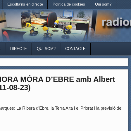
Escolta’ns en directe
Política de cookies
Qui som?
S
DIRECTE
QUI SOM?
CONTACTE
HORA MÓRA D’EBRE amb Albert
11-08-23)
rques: La Ribera d’Ebre, la Terra Alta i el Priorat i la previsió del