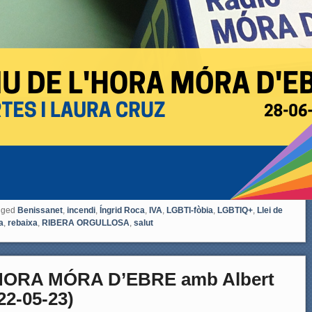
gged
Benissanet
,
incendi
,
Íngrid Roca
,
IVA
,
LGBTI-fòbia
,
LGBTIQ+
,
Llei de
a
,
rebaixa
,
RIBERA ORGULLOSA
,
salut
HORA MÓRA D’EBRE amb Albert
22-05-23)