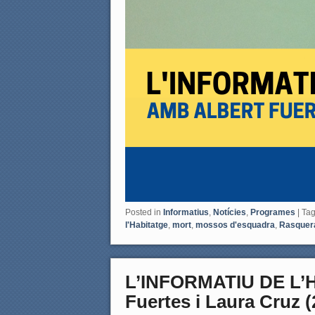
Posted in
Informatius
,
Notícies
,
Programes
|
Ta
l'Habitatge
,
mort
,
mossos d'esquadra
,
Rasquer
L’INFORMATIU DE L’
Fuertes i Laura Cruz (