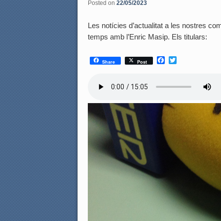
Posted on
22/05/2023
Les notícies d’actualitat a les nostres coma
temps amb l’Enric Masip. Els titulars:
F
T
Share
Post
a
w
c
i
e
t
b
t
o
e
o
r
k