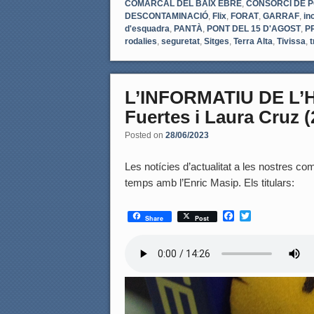
COMARCAL DEL BAIX EBRE
,
CONSORCI DE P
DESCONTAMINACIÓ
,
Flix
,
FORAT
,
GARRAF
,
in
d'esquadra
,
PANTÀ
,
PONT DEL 15 D'AGOST
,
P
rodalies
,
seguretat
,
Sitges
,
Terra Alta
,
Tivissa
,
t
L’INFORMATIU DE L’
Fuertes i Laura Cruz (
Posted on
28/06/2023
Les notícies d’actualitat a les nostres coma
temps amb l’Enric Masip. Els titulars:
F
T
Share
Post
a
w
c
i
e
t
b
t
o
e
o
r
k