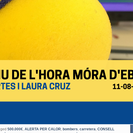
gged
500.000€
,
ALERTA PER CALOR
,
bombers
,
carretera
,
CONSELL