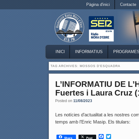
Secondary menu
Pàgina d'inici
Contacte
Skip to primary content
Skip to secondary content
MAIN MENU
INICI
INFORMATIUS
PROGRAME
SKIP TO PRIMARY CONTENT
SKIP TO SECONDARY CONTENT
TAG ARCHIVES:
MOSSOS D'ESQUADRA
L’INFORMATIU DE L’
Fuertes i Laura Cruz (
Posted on
11/08/2023
Les notícies d’actualitat a les nostres coma
temps amb l’Enric Masip. Els titulars:
F
T
Share
Post