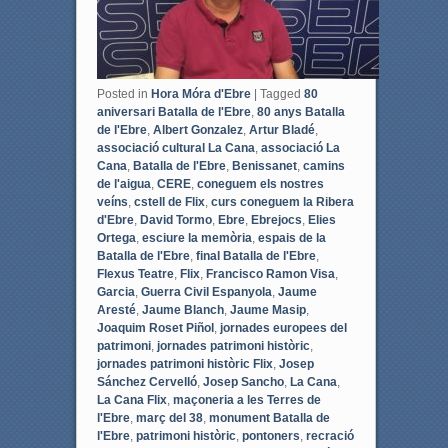
Posted in
Hora Móra d'Ebre
|
Tagged
80
aniversari Batalla de l'Ebre
,
80 anys Batalla
de l'Ebre
,
Albert Gonzalez
,
Artur Bladé
,
associació cultural La Cana
,
associació La
Cana
,
Batalla de l'Ebre
,
Benissanet
,
camins
de l'aigua
,
CERE
,
coneguem els nostres
veíns
,
cstell de Flix
,
curs coneguem la Ribera
d'Ebre
,
David Tormo
,
Ebre
,
Ebrejocs
,
Elies
Ortega
,
esciure la memòria
,
espais de la
Batalla de l'Ebre
,
final Batalla de l'Ebre
,
Flexus Teatre
,
Flix
,
Francisco Ramon Visa
,
Garcia
,
Guerra Civil Espanyola
,
Jaume
Aresté
,
Jaume Blanch
,
Jaume Masip
,
Joaquim Roset Piñol
,
jornades europees del
patrimoni
,
jornades patrimoni històric
,
jornades patrimoni històric Flix
,
Josep
Sánchez Cervelló
,
Josep Sancho
,
La Cana
,
La Cana Flix
,
maçoneria a les Terres de
l'Ebre
,
març del 38
,
monument Batalla de
l'Ebre
,
patrimoni històric
,
pontoners
,
recració