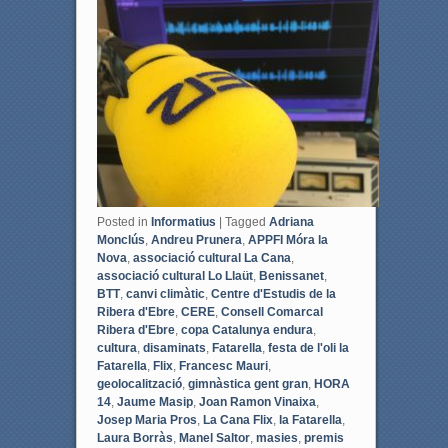
e
t
b
t
o
e
o
r
k
Posted in
Informatius
|
Tagged
Adriana
Monclús
,
Andreu Prunera
,
APPFI Móra la
Nova
,
associació cultural La Cana
,
associació cultural Lo Llaüt
,
Benissanet
,
BTT
,
canvi climàtic
,
Centre d'Estudis de la
Ribera d'Ebre
,
CERE
,
Consell Comarcal
Ribera d'Ebre
,
copa Catalunya endura
,
cultura
,
disaminats
,
Fatarella
,
festa de l'oli la
Fatarella
,
Flix
,
Francesc Mauri
,
geolocalització
,
gimnàstica gent gran
,
HORA
14
,
Jaume Masip
,
Joan Ramon Vinaixa
,
Josep Maria Pros
,
La Cana Flix
,
la Fatarella
,
Laura Borràs
,
Manel Saltor
,
masies
,
premis