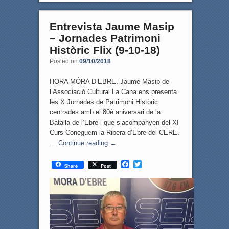
Entrevista Jaume Masip
– Jornades Patrimoni
Històric Flix (9-10-18)
Posted on
09/10/2018
HORA MÓRA D’EBRE. Jaume Masip de
l’Associació Cultural La Cana ens presenta
les X Jornades de Patrimoni Històric
centrades amb el 80è aniversari de la
Batalla de l’Ebre i que s’acompanyen del XI
Curs Coneguem la Ribera d’Ebre del CERE.
…
Continue reading
→
F
T
Share
Post
a
w
c
i
e
t
b
t
o
e
o
r
k