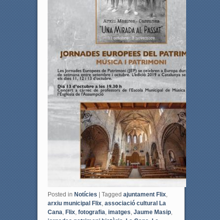
Posted in
Notícies
|
Tagged
ajuntament Flix
,
arxiu municipal Flix
,
associació cultural La
Cana
,
Flix
,
fotografia
,
imatges
,
Jaume Masip
,