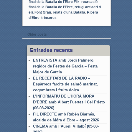
final de la Batalla de l'Ebre Flix
,
recreació
final de la Batalla de l'Ebre
,
refugi antiaeri d
ela Font Gran
,
relats d'una Batalla
,
Ribera
d'Ebre
,
trinxeres
Post navigation
←
Older posts
Entrades recents
ENTREVISTA amb Jordi Palmero,
regidor de Festes de Garcia – Festa
Major de Garcia
EL RECEPTARI DE LA RÀDIO –
Espàrrecs farcits de salmó marinat,
cogombrets i fruita dolça
L’INFORMATIU DE L’HORA MÓRA
D’EBRE amb Albert Fuertes i Cel Prieto
(06-08-2026)
FIL DIRECTE amb Rubén Biarnés,
alcalde de Móra d’Ebre – agost 2026
CINEMA amb l’Aureli Villalbí (05-08-