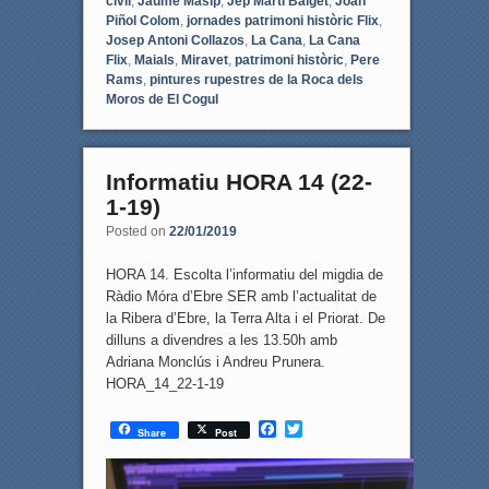
civil
,
Jaume Masip
,
Jep Martí Baiget
,
Joan
Piñol Colom
,
jornades patrimoni històric Flix
,
Josep Antoni Collazos
,
La Cana
,
La Cana
Flix
,
Maials
,
Miravet
,
patrimoni històric
,
Pere
Rams
,
pintures rupestres de la Roca dels
Moros de El Cogul
Informatiu HORA 14 (22-
1-19)
Posted on
22/01/2019
HORA 14. Escolta l’informatiu del migdia de
Ràdio Móra d’Ebre SER amb l’actualitat de
la Ribera d’Ebre, la Terra Alta i el Priorat. De
dilluns a divendres a les 13.50h amb
Adriana Monclús i Andreu Prunera.
HORA_14_22-1-19
F
T
Share
Post
a
w
c
i
e
t