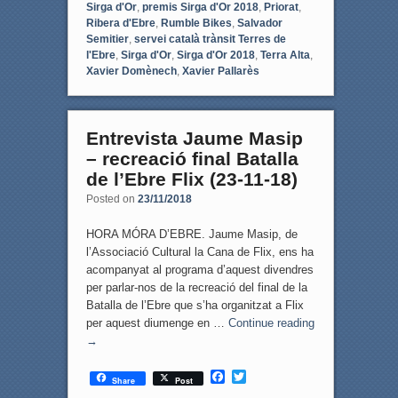
Sirga d'Or
,
premis Sirga d'Or 2018
,
Priorat
,
Ribera d'Ebre
,
Rumble Bikes
,
Salvador
Semitier
,
servei català trànsit Terres de
l'Ebre
,
Sirga d'Or
,
Sirga d'Or 2018
,
Terra Alta
,
Xavier Domènech
,
Xavier Pallarès
Entrevista Jaume Masip
– recreació final Batalla
de l’Ebre Flix (23-11-18)
Posted on
23/11/2018
HORA MÓRA D’EBRE. Jaume Masip, de
l’Associació Cultural la Cana de Flix, ens ha
acompanyat al programa d’aquest divendres
per parlar-nos de la recreació del final de la
Batalla de l’Ebre que s’ha organitzat a Flix
per aquest diumenge en …
Continue reading
→
F
T
Share
Post
a
w