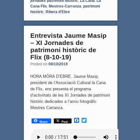
jornades patrimoni històric
,
La Cana
,
La
Cana Flix
,
Mestres-Carranza
,
patrimoni
històric
,
Ribera d'Ebre
Entrevista Jaume Masip
– XI Jornades de
patrimoni històric de
Flix (8-10-19)
Posted on
08/10/2019
HORA MÓRA D’EBRE. Jaume Masip,
president de l’Associació Cultural la Cana
de Flix, ens presenta el programa
d’activirtats de les XI Jornades de patrimoni
històric dedicades a l’arxiu fotogràfic
Mestres Carranza.
F
T
Share
Post
a
w
c
i
e
t