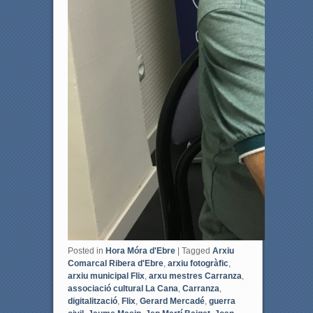
Posted in
Hora Móra d'Ebre
|
Tagged
Arxiu
Comarcal Ribera d'Ebre
,
arxiu fotogràfic
,
arxiu municipal Flix
,
arxu mestres Carranza
,
associació cultural La Cana
,
Carranza
,
digitalització
,
Flix
,
Gerard Mercadé
,
guerra