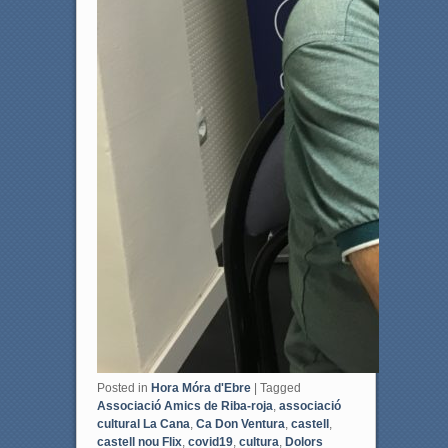
Posted in
Hora Móra d'Ebre
|
Tagged
Associació Amics de Riba-roja
,
associació
cultural La Cana
,
Ca Don Ventura
,
castell
,
castell nou Flix
,
covid19
,
cultura
,
Dolors