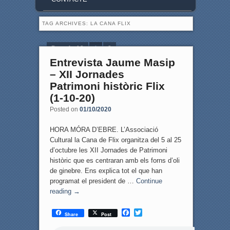
TAG ARCHIVES:
LA CANA FLIX
Page 1 of 2
1
2
Entrevista Jaume Masip
– XII Jornades
Patrimoni històric Flix
(1-10-20)
Posted on
01/10/2020
HORA MÓRA D’EBRE. L’Associació
Cultural la Cana de Flix organitza del 5 al 25
d’octubre les XII Jornades de Patrimoni
històric que es centraran amb els forns d’oli
de ginebre. Ens explica tot el que han
programat el president de …
Continue
reading
→
F
T
Share
Post
a
w
c
i