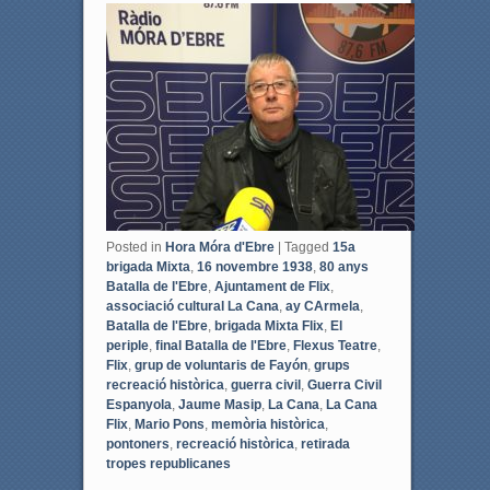
c
i
e
t
b
t
o
e
o
r
k
Posted in
Hora Móra d'Ebre
|
Tagged
15a
brigada Mixta
,
16 novembre 1938
,
80 anys
Batalla de l'Ebre
,
Ajuntament de Flix
,
associació cultural La Cana
,
ay CArmela
,
Batalla de l'Ebre
,
brigada Mixta Flix
,
El
periple
,
final Batalla de l'Ebre
,
Flexus Teatre
,
Flix
,
grup de voluntaris de Fayón
,
grups
recreació històrica
,
guerra civil
,
Guerra Civil
Espanyola
,
Jaume Masip
,
La Cana
,
La Cana
Flix
,
Mario Pons
,
memòria històrica
,
pontoners
,
recreació històrica
,
retirada
tropes republicanes