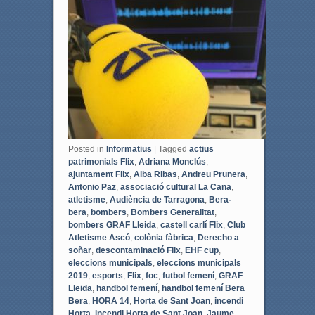
b
t
o
e
o
r
k
Posted in
Informatius
|
Tagged
actius
patrimonials Flix
,
Adriana Monclús
,
ajuntament Flix
,
Alba Ribas
,
Andreu Prunera
,
Antonio Paz
,
associació cultural La Cana
,
atletisme
,
Audiència de Tarragona
,
Bera-
bera
,
bombers
,
Bombers Generalitat
,
bombers GRAF Lleida
,
castell carlí Flix
,
Club
Atletisme Ascó
,
colònia fàbrica
,
Derecho a
soñar
,
descontaminació Flix
,
EHF cup
,
eleccions municipals
,
eleccions municipals
2019
,
esports
,
Flix
,
foc
,
futbol femení
,
GRAF
Lleida
,
handbol femení
,
handbol femení Bera
Bera
,
HORA 14
,
Horta de Sant Joan
,
incendi
Horta
,
incendi Horta de Sant Joan
,
Jaume