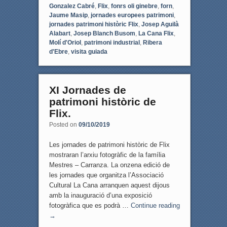
Gonzalez Cabré
,
Flix
,
fonrs oli ginebre
,
forn
,
Jaume Masip
,
jornades europees patrimoni
,
jornades patrimoni històric Flix
,
Josep Aguilà
Alabart
,
Josep Blanch Busom
,
La Cana Flix
,
Molí d'Oriol
,
patrimoni industrial
,
Ribera
d'Ebre
,
visita guiada
XI Jornades de
patrimoni històric de
Flix.
Posted on
09/10/2019
Les jornades de patrimoni històric de Flix
mostraran l’arxiu fotogràfic de la família
Mestres – Carranza. La onzena edició de
les jornades que organitza l’Associació
Cultural La Cana arranquen aquest dijous
amb la inauguració d’una exposició
fotogràfica que es podrà …
Continue reading
→