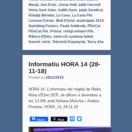
Masip
,
Jon Arias
,
Josep Solé
,
judici incendi
Horta Sant Joan
,
Judith Sans
,
jutjat Gandesa
,
Khadja Mendou
,
La Cana
,
La Cana Flix
,
Lorenzo Forner
,
Molí d'Oriol
,
municipals 2019
,
Nykobing Fasters
,
Paola Soldevila
,
PDeCat
,
PDeCat Flix
,
Priorat
,
refugi antiaeri Flix
,
Ribera d'Ebre
,
selecció catalana futbol
femení
,
sèrie
,
Televisió Espanyola
,
Terra Alta
Informatiu HORA 14 (28-
11-18)
Posted on
28/11/2018
HORA 14. L’informatiu del migdia de Ràdio
Móra d’Ebre SER, de dilluns a divendres a
les 13.50h amb Adriana Monclús i Andreu
Prunera. HORA_14_28-11-18
F
T
Share
Post
a
w
c
i