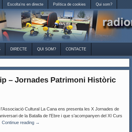
Escolta’ns en directe
Política de cookies
Qui som?
S
DIRECTE
QUI SOM?
CONTACTE
p – Jornades Patrimoni Històric
sociació Cultural La Cana ens presenta les X Jornades de
niversari de la Batalla de l’Ebre i que s’acompanyen del XI Curs
…
Continue reading
→