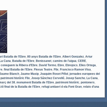
ri Batalla de l'Ebre
,
80 anys Batalla de l'Ebre
,
Albert Gonzalez
,
Artur
 La Cana
,
Batalla de l'Ebre
,
Benissanet
,
camins de l'aigua
,
CERE
,
 coneguem la Ribera d'Ebre
,
David Tormo
,
Ebre
,
Ebrejocs
,
Elies Ortega
,
re
,
final Batalla de l'Ebre
,
Flexus Teatre
,
Flix
,
Francisco Ramon Visa
,
Jaume Blanch
,
Jaume Masip
,
Joaquim Roset Piñol
,
jornades europees del
patrimoni històric Flix
,
Josep Sánchez Cervelló
,
Josep Sancho
,
La Cana
,
març del 38
,
monument Batalla de l'Ebre
,
patrimoni històric
,
pontoners
,
ió final de la Batalla de l'Ebre
,
refugi antiaeri d ela Font Gran
,
relats d'una