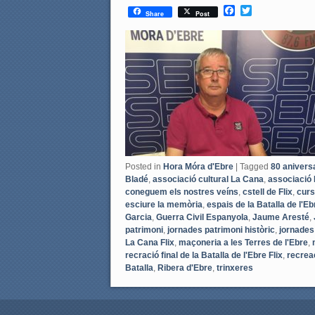
F
T
Share
Post
a
w
c
i
e
t
b
t
o
e
o
r
k
Posted in
Hora Móra d'Ebre
|
Tagged
80 aniversa
Bladé
,
associació cultural La Cana
,
associació
coneguem els nostres veíns
,
cstell de Flix
,
curs
esciure la memòria
,
espais de la Batalla de l'Eb
Garcia
,
Guerra Civil Espanyola
,
Jaume Aresté
,
patrimoni
,
jornades patrimoni històric
,
jornades 
La Cana Flix
,
maçoneria a les Terres de l'Ebre
,
recració final de la Batalla de l'Ebre Flix
,
recreac
Batalla
,
Ribera d'Ebre
,
trinxeres