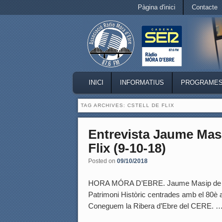
Secondary menu
Pàgina d'inici
Contacte
Skip to primary content
Skip to secondary content
MAIN MENU
INICI
INFORMATIUS
PROGRAME
SKIP TO PRIMARY CONTENT
SKIP TO SECONDARY CONTENT
TAG ARCHIVES:
CSTELL DE FLIX
Entrevista Jaume Masi
Flix (9-10-18)
Posted on
09/10/2018
HORA MÓRA D’EBRE. Jaume Masip de l’As
Patrimoni Històric centrades amb el 80è a
Coneguem la Ribera d’Ebre del CERE. 