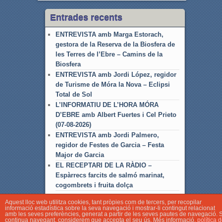
Entrades recents
ENTREVISTA amb Marga Estorach,
gestora de la Reserva de la Biosfera de
les Terres de l’Ebre – Camins de la
Biosfera
ENTREVISTA amb Jordi López, regidor
de Turisme de Móra la Nova – Eclipsi
Total de Sol
L’INFORMATIU DE L’HORA MÓRA
D’EBRE amb Albert Fuertes i Cel Prieto
(07-08-2026)
ENTREVISTA amb Jordi Palmero,
regidor de Festes de Garcia – Festa
Major de Garcia
EL RECEPTARI DE LA RÀDIO –
Espàrrecs farcits de salmó marinat,
cogombrets i fruita dolça
Aquest lloc web utilitza cookies, tant pròpies com de tercers, per recopilar
informació estadística sobre la seva navegació i mostrar-li contingut relacionat
amb les seves preferències, generat a partir de les seves pautes de navegació. S
continua navegant, considerem que accepta el seu ús. Més informació.
política 