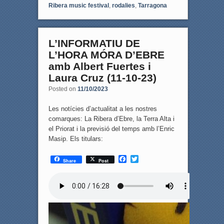
Ribera music festival
,
rodalies
,
Tarragona
L’INFORMATIU DE
L’HORA MÓRA D’EBRE
amb Albert Fuertes i
Laura Cruz (11-10-23)
Posted on
11/10/2023
Les notícies d’actualitat a les nostres
comarques: La Ribera d’Ebre, la Terra Alta i
el Priorat i la previsió del temps amb l’Enric
Masip. Els titulars:
F
T
Share
Post
a
w
c
i
e
t
b
t
o
e
o
r
k