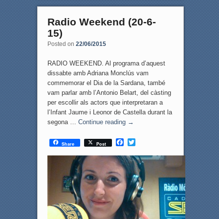
Radio Weekend (20-6-
15)
Posted on
22/06/2015
RADIO WEEKEND. Al programa d’aquest
dissabte amb Adriana Monclús vam
commemorar el Dia de la Sardana, també
vam parlar amb l’Antonio Belart, del càsting
per escollir als actors que interpretaran a
l’Infant Jaume i Leonor de Castella durant la
segona …
Continue reading
→
F
T
Share
Post
a
w
c
i
e
t
b
t
o
e
o
r
k