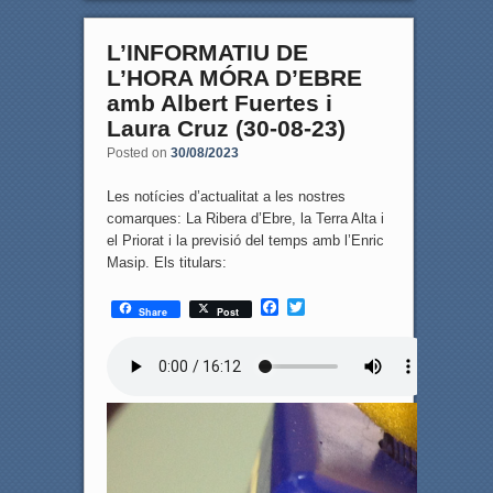
L’INFORMATIU DE
L’HORA MÓRA D’EBRE
amb Albert Fuertes i
Laura Cruz (30-08-23)
Posted on
30/08/2023
Les notícies d’actualitat a les nostres
comarques: La Ribera d’Ebre, la Terra Alta i
el Priorat i la previsió del temps amb l’Enric
Masip. Els titulars:
F
T
Share
Post
a
w
c
i
e
t
b
t
o
e
o
r
k