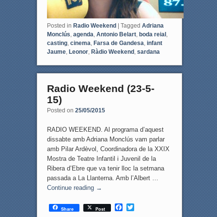
Posted in
Radio Weekend
|
Tagged
Adriana
Monclús
,
agenda
,
Antonio Belart
,
boda reial
,
casting
,
cinema
,
Farsa de Gandesa
,
infant
Jaume
,
Leonor
,
Ràdio Weekend
,
sardana
Radio Weekend (23-5-
15)
Posted on
25/05/2015
RADIO WEEKEND. Al programa d’aquest
dissabte amb Adriana Monclús vam parlar
amb Pilar Ardèvol, Coordinadora de la XXIX
Mostra de Teatre Infantil i Juvenil de la
Ribera d’Ebre que va tenir lloc la setmana
passada a La Llanterna. Amb l’Albert …
Continue reading
→
F
T
Share
Post
a
w