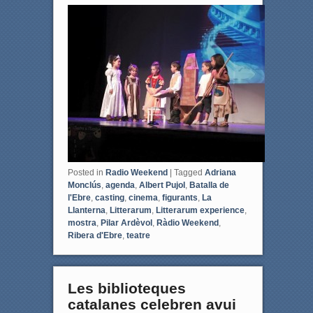
c
i
e
t
b
t
o
e
o
r
k
Posted in
Radio Weekend
|
Tagged
Adriana
Monclús
,
agenda
,
Albert Pujol
,
Batalla de
l'Ebre
,
casting
,
cinema
,
figurants
,
La
Llanterna
,
Litterarum
,
Litterarum experience
,
mostra
,
Pilar Ardèvol
,
Ràdio Weekend
,
Ribera d'Ebre
,
teatre
Les biblioteques
catalanes celebren avui