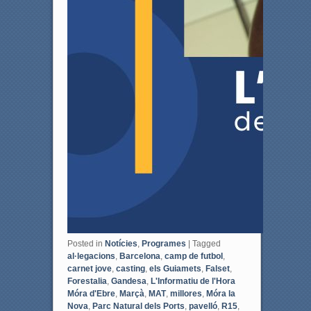
Posted in
Notícies
,
Programes
|
Tagged
al·legacions
,
Barcelona
,
camp de futbol
,
carnet jove
,
casting
,
els Guiamets
,
Falset
,
Forestalia
,
Gandesa
,
L'Informatiu de l'Hora
Móra d'Ebre
,
Marçà
,
MAT
,
millores
,
Móra la
Nova
,
Parc Natural dels Ports
,
pavelló
,
R15
,