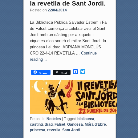
la revetlla de Sant Jordi.
Posted on
22/04/2014
La Biblioteca Pública Salvador Estrem i Fa
de Falset comença a celebrar avui el Sant
Jordi amb un càsting per a xiquets i
xiquetes d’on sortirà el millor Sant Jordi, la
princesa i el drac. ADRIANA MONCLÚS
CRO 22-4-14 REVETLLA …
Continue
reading
→
F
T
Share
Post
a
w
c
i
e
t
b
t
o
e
o
r
k
Posted in
Notícies
|
Tagged
biblioteca
,
casting
,
drag
,
Falset
,
Gandesa
,
Móra d'Ebre
,
princesa
,
revetlla
,
Sant Jordi