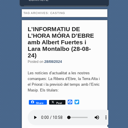
TAG ARCHIVES:
CASTING
L’INFORMATIU DE
L’HORA MÓRA D’EBRE
amb Albert Fuertes i
Lara Montalbo (28-08-
24)
Posted on
28/08/2024
Les notícies d’actualitat a les nostres
comarques: La Ribera d’Ebre, la Terra Alta i
el Priorat i la previsió del temps amb l’Enric
Masip. Els titulars:
F
T
Share
Post
a
w
c
i
e
t
b
t
o
e