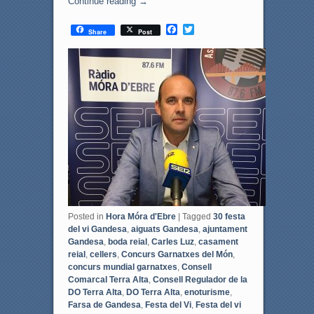
Continue reading
→
F
T
Share
Post
a
w
c
i
e
t
b
t
o
e
o
r
k
Posted in
Hora Móra d'Ebre
|
Tagged
30 festa
del vi Gandesa
,
aiguats Gandesa
,
ajuntament
Gandesa
,
boda reial
,
Carles Luz
,
casament
reial
,
cellers
,
Concurs Garnatxes del Món
,
concurs mundial garnatxes
,
Consell
Comarcal Terra Alta
,
Consell Regulador de la
DO Terra Alta
,
DO Terra Alta
,
enoturisme
,
Farsa de Gandesa
,
Festa del Vi
,
Festa del vi