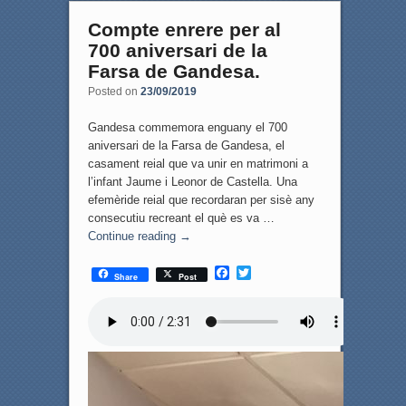
Compte enrere per al
700 aniversari de la
Farsa de Gandesa.
Posted on
23/09/2019
Gandesa commemora enguany el 700
aniversari de la Farsa de Gandesa, el
casament reial que va unir en matrimoni a
l’infant Jaume i Leonor de Castella. Una
efemèride reial que recordaran per sisè any
consecutiu recreant el què es va …
Continue reading
→
F
T
Share
Post
a
w
c
i
e
t
b
t
o
e
o
r
k