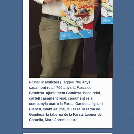
Posted in
Notícies
|
Tagged
700 anys
casament reial
,
700 anys la Farsa de
Gandesa
,
ajuntament Gandesa
,
boda reial
,
cartell casament reial
,
casament reial
,
companyia teatre la Farsa
,
Gandesa
,
Ignasi
Blanch
,
infant Jaume
,
la Farsa
,
la farsa de
Gandesa
,
la taberna de la Farsa
,
Leonor de
Castella
,
Marc Jornet
,
teatre