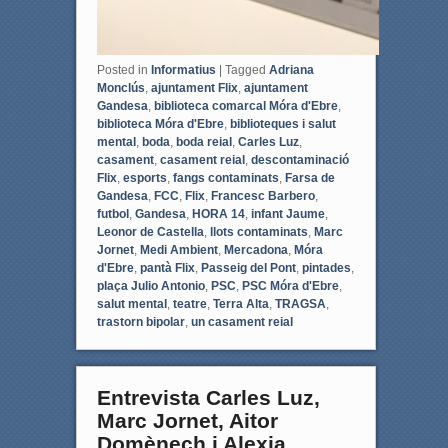
Posted in
Informatius
|
Tagged
Adriana
Monclús
,
ajuntament Flix
,
ajuntament
Gandesa
,
biblioteca comarcal Móra d'Ebre
,
biblioteca Móra d'Ebre
,
biblioteques i salut
mental
,
boda
,
boda reial
,
Carles Luz
,
casament
,
casament reial
,
descontaminació
Flix
,
esports
,
fangs contaminats
,
Farsa de
Gandesa
,
FCC
,
Flix
,
Francesc Barbero
,
futbol
,
Gandesa
,
HORA 14
,
infant Jaume
,
Leonor de Castella
,
llots contaminats
,
Marc
Jornet
,
Medi Ambient
,
Mercadona
,
Móra
d'Ebre
,
pantà Flix
,
Passeig del Pont
,
pintades
,
plaça Julio Antonio
,
PSC
,
PSC Móra d'Ebre
,
salut mental
,
teatre
,
Terra Alta
,
TRAGSA
,
trastorn bipolar
,
un casament reial
Entrevista Carles Luz,
Marc Jornet, Aitor
Domènech i Alexia