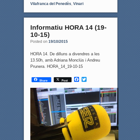
Vilafranca del Penedès
,
Vinari
Informatiu HORA 14 (19-
10-15)
Posted on
19/10/2015
HORA 14. De dilluns a divendres a les
13.50h, amb Adriana Monclús i Andreu
Prunera. HORA_14_19-10-15
F
T
Share
Post
a
w
c
i
e
t
b
t
o
e
o
r
k