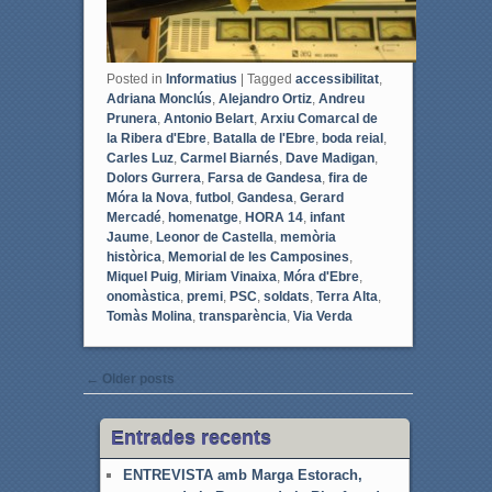
Posted in
Informatius
|
Tagged
accessibilitat
,
Adriana Monclús
,
Alejandro Ortiz
,
Andreu
Prunera
,
Antonio Belart
,
Arxiu Comarcal de
la Ribera d'Ebre
,
Batalla de l'Ebre
,
boda reial
,
Carles Luz
,
Carmel Biarnés
,
Dave Madigan
,
Dolors Gurrera
,
Farsa de Gandesa
,
fira de
Móra la Nova
,
futbol
,
Gandesa
,
Gerard
Mercadé
,
homenatge
,
HORA 14
,
infant
Jaume
,
Leonor de Castella
,
memòria
històrica
,
Memorial de les Camposines
,
Miquel Puig
,
Miriam Vinaixa
,
Móra d'Ebre
,
onomàstica
,
premi
,
PSC
,
soldats
,
Terra Alta
,
Tomàs Molina
,
transparència
,
Via Verda
Post navigation
←
Older posts
Entrades recents
ENTREVISTA amb Marga Estorach,