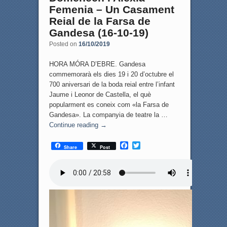
Femenia – Un Casament
Reial de la Farsa de
Gandesa (16-10-19)
Posted on
16/10/2019
HORA MÓRA D’EBRE. Gandesa
commemorarà els dies 19 i 20 d’octubre el
700 aniversari de la boda reial entre l’infant
Jaume i Leonor de Castella, el què
popularment es coneix com «la Farsa de
Gandesa». La companyia de teatre la …
Continue reading
→
F
T
Share
Post
a
w
c
i
e
t
b
t
o
e
o
r
k