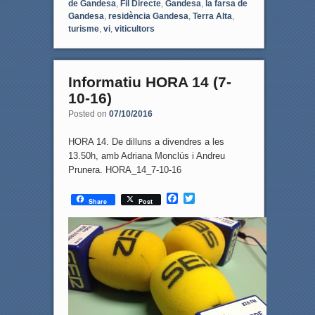
de Gandesa
,
Fil Directe
,
Gandesa
,
la farsa de
Gandesa
,
residència Gandesa
,
Terra Alta
,
turisme
,
vi
,
viticultors
Informatiu HORA 14 (7-
10-16)
Posted on
07/10/2016
HORA 14. De dilluns a divendres a les
13.50h, amb Adriana Monclús i Andreu
Prunera. HORA_14_7-10-16
F
T
Share
Post
a
w
c
i
e
t
b
t
o
e
o
r
k