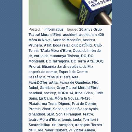
Posted in
Informatius
|
Tagged
20 anys Grup
Teatral Móra d'Ebre
,
accident
,
accident n-420
Móra la Nova
,
Adriana Monclús
,
Andreu
Prunera
,
ATM
,
boda reial
,
club patí Flix
,
Club
Tennis TAula Móra d'Ebre
,
Copa del món de
tir
,
cursa de muntanya Tivissa
,
DO
,
DO
Montsant
,
DO Tarragona
,
DO Terra Alta
,
DOQ
Priorat
,
Elisenda Jardí
,
església de Flix
,
esperit de comte
,
Esperit de Comte
l'essència
,
fans DO Terra Alta
,
FansDOTerraAlta
,
Farsa de Gandesa
,
Flix
,
futbol
,
Gandesa
,
Grup Teatral Móra d'Ebre
,
handbol
,
hockey
,
HORA 14
,
Irineu Visa
,
Judit
Sans
,
La Cana
,
Móra la Novaa
,
N-420
,
Plataforma Trens Dignes
,
Prat de Comte
,
Premis Vinari
,
Sebes
,
selecció espanyola
d'handbol
,
SEM
,
Sonia Franquet
,
teatre
,
teatre Móra d'Ebre
,
tennis taula
,
Territori i
Sostenibilitat
,
tir
,
transport
,
transport Terres
de l'Ebre
,
Valer Gisbert
,
vi
,
Victor Amela
,