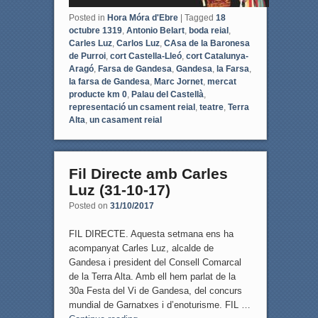
Posted in
Hora Móra d'Ebre
|
Tagged
18
octubre 1319
,
Antonio Belart
,
boda reial
,
Carles Luz
,
Carlos Luz
,
CAsa de la Baronesa
de Purroi
,
cort Castella-Lleó
,
cort Catalunya-
Aragó
,
Farsa de Gandesa
,
Gandesa
,
la Farsa
,
la farsa de Gandesa
,
Marc Jornet
,
mercat
producte km 0
,
Palau del Castellà
,
representació un csament reial
,
teatre
,
Terra
Alta
,
un casament reial
Fil Directe amb Carles
Luz (31-10-17)
Posted on
31/10/2017
FIL DIRECTE. Aquesta setmana ens ha
acompanyat Carles Luz, alcalde de
Gandesa i president del Consell Comarcal
de la Terra Alta. Amb ell hem parlat de la
30a Festa del Vi de Gandesa, del concurs
mundial de Garnatxes i d’enoturisme. FIL …