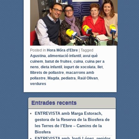
k
Posted in
Hora Móra d'Ebre
|
Tagged
Agustina
,
alimentació infantil
,
avui què
cuinem
,
batut de fruites
,
cuina
,
cuina per a
nens
,
dieta infantil
,
iogurt de xocolata
,
llet
,
llibrets de pollastre
,
macarrons amb
pollastre
,
Magda
,
pediatra
,
Raül Olivan
,
verdures
Entrades recents
ENTREVISTA amb Marga Estorach,
gestora de la Reserva de la Biosfera de
les Terres de l’Ebre – Camins de la
Biosfera
ENTREVISTA amb Jordi López, regidor