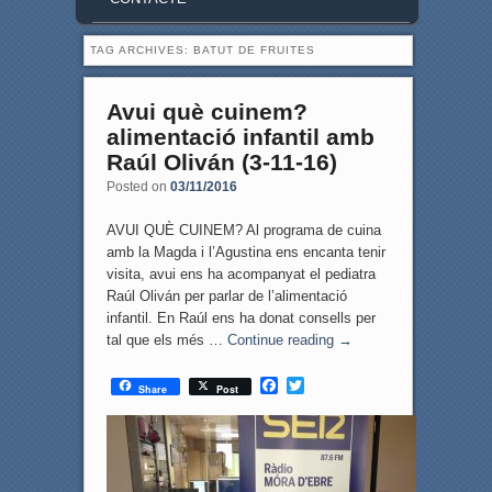
TAG ARCHIVES:
BATUT DE FRUITES
Avui què cuinem?
alimentació infantil amb
Raúl Oliván (3-11-16)
Posted on
03/11/2016
AVUI QUÈ CUINEM? Al programa de cuina
amb la Magda i l’Agustina ens encanta tenir
visita, avui ens ha acompanyat el pediatra
Raúl Oliván per parlar de l’alimentació
infantil. En Raúl ens ha donat consells per
tal que els més …
Continue reading
→
F
T
Share
Post
a
w
c
i
e
t
b
t
o
e
o
r