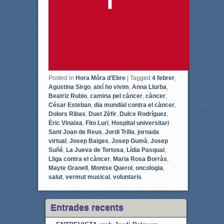
Posted in
Hora Móra d'Ebre
|
Tagged
4 febrer
,
Agustina Sirgo
,
així ho vivim
,
Anna Llurba
,
Beatriz Rubio
,
camina pel càncer
,
càncer
,
César Esteban
,
dia mundial contra el càncer
,
Dolors Ribas
,
Duet Zèfir
,
Dulce Rodríguez
,
Èric Vinaixa
,
Fito Luri
,
Hospital universitari
Sant Joan de Reus
,
Jordi Trilla
,
jornada
virtual
,
Josep Baiges
,
Josep Gumà
,
Josep
Suñé
,
La Jueva de Tortosa
,
Lídia Pasqual
,
Lliga contra el càncer
,
Maria Rosa Borràs
,
Mayte Granell
,
Montse Querol
,
oncologia
,
salut
,
vermut musical
,
voluntaris
Entrades recents