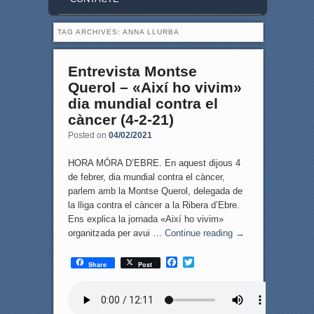
TAG ARCHIVES:
ANNA LLURBA
Entrevista Montse
Querol – «Així ho vivim»
dia mundial contra el
càncer (4-2-21)
Posted on
04/02/2021
HORA MÓRA D’EBRE. En aquest dijous 4
de febrer, dia mundial contra el càncer,
parlem amb la Montse Querol, delegada de
la lliga contra el càncer a la Ribera d’Ebre.
Ens explica la jornada «Així ho vivim»
organitzada per avui …
Continue reading
→
F
T
Share
Post
a
w
c
i
e
t
b
t