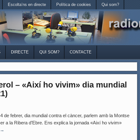
Escolta’ns en directe
Política de cookies
Qui som?
S
DIRECTE
QUI SOM?
CONTACTE
rol – «Així ho vivim» dia mundial
21)
e febrer, dia mundial contra el càncer, parlem amb la Montse
cer a la Ribera d’Ebre. Ens explica la jornada «Així ho vivim»
→