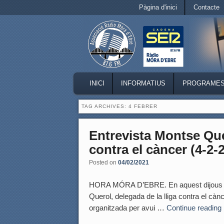
Secondary menu
Pàgina d'inici
Contacte
Skip to primary content
Skip to secondary content
MAIN MENU
INICI
INFORMATIUS
PROGRAME
SKIP TO PRIMARY CONTENT
SKIP TO SECONDARY CONTENT
TAG ARCHIVES:
4 FEBRER
Entrevista Montse Que
contra el càncer (4-2-
Posted on
04/02/2021
HORA MÓRA D’EBRE. En aquest dijous 4 d
Querol, delegada de la lliga contra el càn
organitzada per avui …
Continue reading