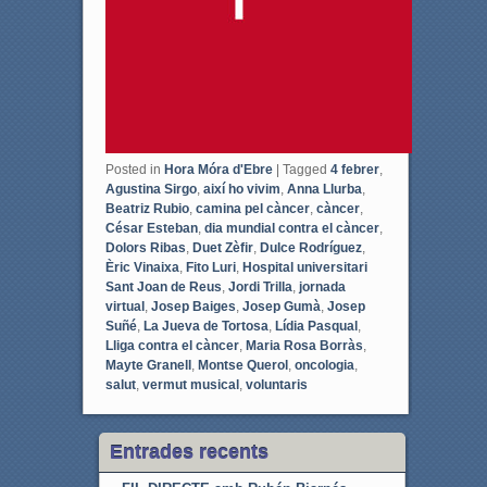
Posted in
Hora Móra d'Ebre
|
Tagged
4 febrer
,
Agustina Sirgo
,
així ho vivim
,
Anna Llurba
,
Beatriz Rubio
,
camina pel càncer
,
càncer
,
César Esteban
,
dia mundial contra el càncer
,
Dolors Ribas
,
Duet Zèfir
,
Dulce Rodríguez
,
Èric Vinaixa
,
Fito Luri
,
Hospital universitari
Sant Joan de Reus
,
Jordi Trilla
,
jornada
virtual
,
Josep Baiges
,
Josep Gumà
,
Josep
Suñé
,
La Jueva de Tortosa
,
Lídia Pasqual
,
Lliga contra el càncer
,
Maria Rosa Borràs
,
Mayte Granell
,
Montse Querol
,
oncologia
,
salut
,
vermut musical
,
voluntaris
Entrades recents