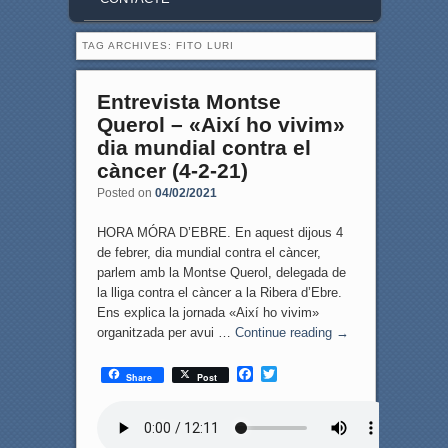
TAG ARCHIVES:
FITO LURI
Entrevista Montse
Querol – «Així ho vivim»
dia mundial contra el
càncer (4-2-21)
Posted on
04/02/2021
HORA MÓRA D’EBRE. En aquest dijous 4
de febrer, dia mundial contra el càncer,
parlem amb la Montse Querol, delegada de
la lliga contra el càncer a la Ribera d’Ebre.
Ens explica la jornada «Així ho vivim»
organitzada per avui …
Continue reading
→
F
T
Share
Post
a
w
c
i
e
t
b
t