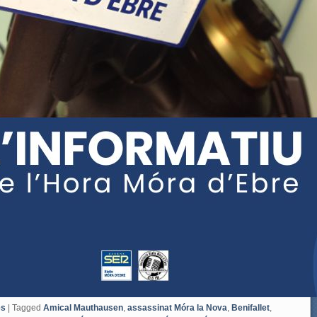
es
|
Tagged
Amical Mauthausen
,
assassinat Móra la Nova
,
Benifallet
,