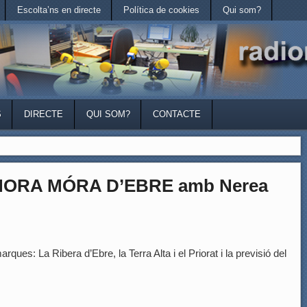
Escolta’ns en directe
Política de cookies
Qui som?
S
DIRECTE
QUI SOM?
CONTACTE
’HORA MÓRA D’EBRE amb Nerea
rques: La Ribera d’Ebre, la Terra Alta i el Priorat i la previsió del