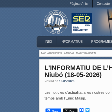
Secondary menu
Pàgina d'inici
Contacte
Skip to primary content
Skip to secondary content
MAIN MENU
INICI
INFORMATIUS
PROGRAME
SKIP TO PRIMARY CONTENT
SKIP TO SECONDARY CONTENT
TAG ARCHIVES:
AMICAL MAUTHAUSEN
L’INFORMATIU DE L
Niubó (18-05-2026)
Posted on
18/05/2026
Les notícies d’actualitat a les nostres coma
temps amb l’Enric Masip.
F
T
Share
Post