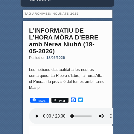
TAG ARCHIVES:
NOUNATS 2025
L’INFORMATIU DE
L’HORA MÓRA D’EBRE
amb Nerea Niubó (18-
05-2026)
Posted on
18/05/2026
Les notícies d’actualitat a les nostres
comarques: La Ribera d’Ebre, la Terra Alta i
el Priorat i la previsió del temps amb l’Enric
Masip.
F
T
Share
Post
a
w
c
i
e
t
b
t
o
e
o
r
k