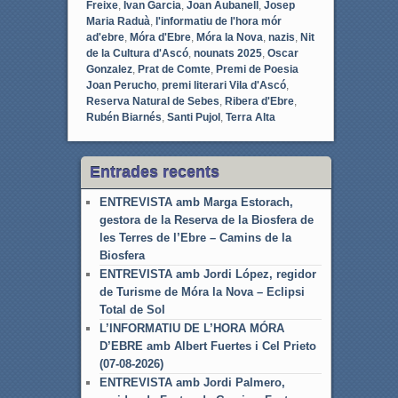
Freixe
,
Ivan Garcia
,
Joan Aubanell
,
Josep
Maria Raduà
,
l'informatiu de l'hora mór
ad'ebre
,
Móra d'Ebre
,
Móra la Nova
,
nazis
,
Nit
de la Cultura d'Ascó
,
nounats 2025
,
Oscar
Gonzalez
,
Prat de Comte
,
Premi de Poesia
Joan Perucho
,
premi literari Vila d'Ascó
,
Reserva Natural de Sebes
,
Ribera d'Ebre
,
Rubén Biarnés
,
Santi Pujol
,
Terra Alta
Entrades recents
ENTREVISTA amb Marga Estorach,
gestora de la Reserva de la Biosfera de
les Terres de l’Ebre – Camins de la
Biosfera
ENTREVISTA amb Jordi López, regidor
de Turisme de Móra la Nova – Eclipsi
Total de Sol
L’INFORMATIU DE L’HORA MÓRA
D’EBRE amb Albert Fuertes i Cel Prieto
(07-08-2026)
ENTREVISTA amb Jordi Palmero,