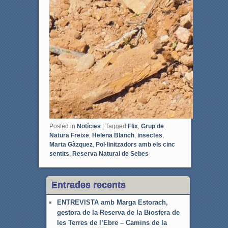
Posted in
Notícies
|
Tagged
Flix
,
Grup de
Natura Freixe
,
Helena Blanch
,
insectes
,
Marta Gàzquez
,
Pol·linitzadors amb els cinc
sentits
,
Reserva Natural de Sebes
Entrades recents
ENTREVISTA amb Marga Estorach,
gestora de la Reserva de la Biosfera de
les Terres de l’Ebre – Camins de la