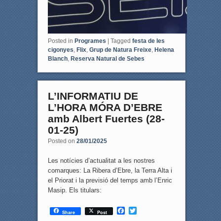
Posted in
Programes
|
Tagged
festa de les
cigonyes
,
Flix
,
Grup de Natura Freixe
,
Helena
Blanch
,
Reserva Natural de Sebes
L’INFORMATIU DE
L’HORA MÓRA D’EBRE
amb Albert Fuertes (28-
01-25)
Posted on
28/01/2025
Les notícies d’actualitat a les nostres
comarques: La Ribera d’Ebre, la Terra Alta i
el Priorat i la previsió del temps amb l’Enric
Masip. Els titulars:
F
T
Share
Post
a
w