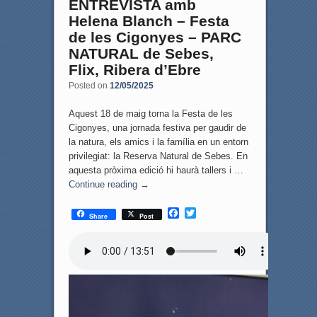
ENTREVISTA amb
Helena Blanch – Festa
de les Cigonyes – PARC
NATURAL de Sebes,
Flix, Ribera d’Ebre
Posted on
12/05/2025
Aquest 18 de maig torna la Festa de les
Cigonyes, una jornada festiva per gaudir de
la natura, els amics i la família en un entorn
privilegiat: la Reserva Natural de Sebes. En
aquesta pròxima edició hi haurà tallers i …
Continue reading
→
F
T
Share
Post
a
w
c
i
e
t
b
t
o
e
o
r
k