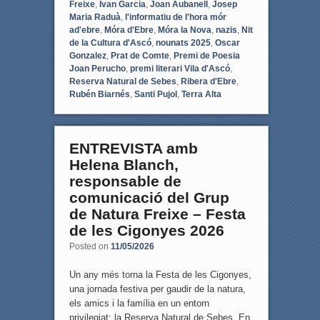
Freixe
,
Ivan Garcia
,
Joan Aubanell
,
Josep
Maria Raduà
,
l'informatiu de l'hora mór
ad'ebre
,
Móra d'Ebre
,
Móra la Nova
,
nazis
,
Nit
de la Cultura d'Ascó
,
nounats 2025
,
Oscar
Gonzalez
,
Prat de Comte
,
Premi de Poesia
Joan Perucho
,
premi literari Vila d'Ascó
,
Reserva Natural de Sebes
,
Ribera d'Ebre
,
Rubén Biarnés
,
Santi Pujol
,
Terra Alta
ENTREVISTA amb
Helena Blanch,
responsable de
comunicació del Grup
de Natura Freixe – Festa
de les Cigonyes 2026
Posted on
11/05/2026
Un any més torna la Festa de les Cigonyes,
una jornada festiva per gaudir de la natura,
els amics i la família en un entorn
privilegiat: la Reserva Natural de Sebes. En