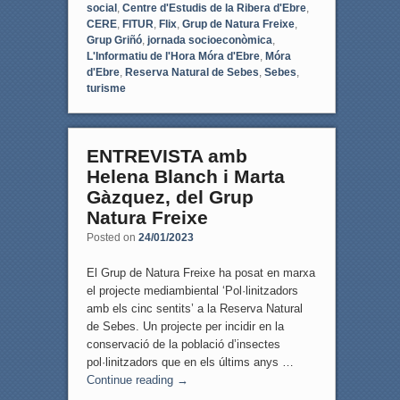
social
,
Centre d'Estudis de la Ribera d'Ebre
,
CERE
,
FITUR
,
Flix
,
Grup de Natura Freixe
,
Grup Griñó
,
jornada socioeconòmica
,
L'Informatiu de l'Hora Móra d'Ebre
,
Móra
d'Ebre
,
Reserva Natural de Sebes
,
Sebes
,
turisme
ENTREVISTA amb
Helena Blanch i Marta
Gàzquez, del Grup
Natura Freixe
Posted on
24/01/2023
El Grup de Natura Freixe ha posat en marxa
el projecte mediambiental ‘Pol·linitzadors
amb els cinc sentits’ a la Reserva Natural
de Sebes. Un projecte per incidir en la
conservació de la població d’insectes
pol·linitzadors que en els últims anys …
Continue reading
→