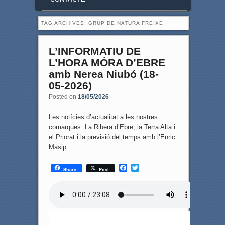
TAG ARCHIVES:
GRUP DE NATURA FREIXE
L’INFORMATIU DE
L’HORA MÓRA D’EBRE
amb Nerea Niubó (18-
05-2026)
Posted on
18/05/2026
Les notícies d’actualitat a les nostres
comarques: La Ribera d’Ebre, la Terra Alta i
el Priorat i la previsió del temps amb l’Enric
Masip.
F
T
Share
Post
a
w
c
i
e
t
b
t
o
e
o
r
k