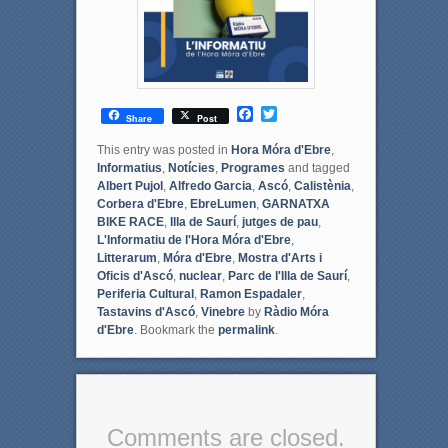
F
T
Share
Post
a
w
c
i
This entry was posted in
Hora Móra d'Ebre
,
e
t
Informatius
,
Notícies
,
Programes
and tagged
b
t
Albert Pujol
,
Alfredo Garcia
,
Ascó
,
Calistènia
,
o
e
Corbera d'Ebre
,
EbreLumen
,
GARNATXA
o
r
BIKE RACE
,
Illa de Saurí
,
jutges de pau
,
k
L'Informatiu de l'Hora Móra d'Ebre
,
Litterarum
,
Móra d'Ebre
,
Mostra d'Arts i
Oficis d'Ascó
,
nuclear
,
Parc de l'Illa de Saurí
,
Periferia Cultural
,
Ramon Espadaler
,
Tastavins d'Ascó
,
Vinebre
by
Ràdio Móra
d'Ebre
. Bookmark the
permalink
.
Comments are closed.