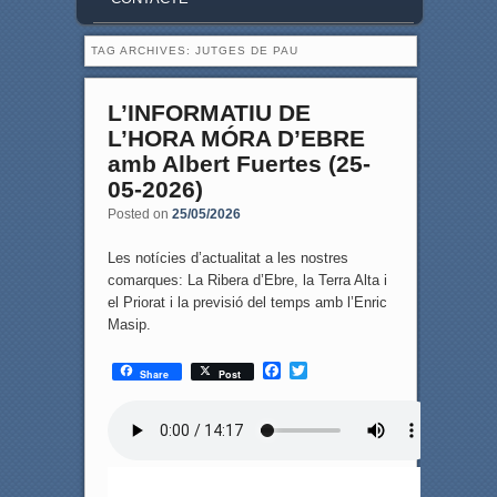
TAG ARCHIVES:
JUTGES DE PAU
L’INFORMATIU DE
L’HORA MÓRA D’EBRE
amb Albert Fuertes (25-
05-2026)
Posted on
25/05/2026
Les notícies d’actualitat a les nostres
comarques: La Ribera d’Ebre, la Terra Alta i
el Priorat i la previsió del temps amb l’Enric
Masip.
F
T
Share
Post
a
w
c
i
e
t
b
t
o
e
o
r
k