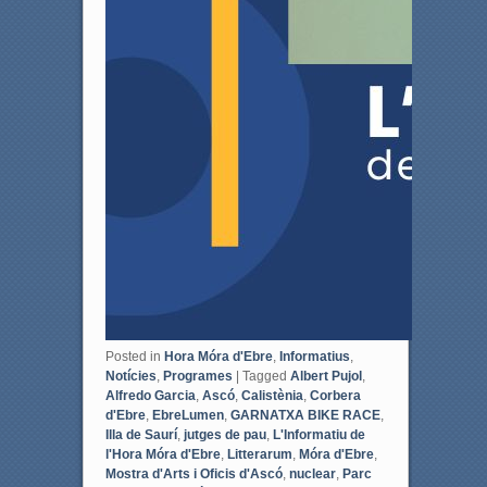
Posted in
Hora Móra d'Ebre
,
Informatius
,
Notícies
,
Programes
|
Tagged
Albert Pujol
,
Alfredo Garcia
,
Ascó
,
Calistènia
,
Corbera
d'Ebre
,
EbreLumen
,
GARNATXA BIKE RACE
,
Illa de Saurí
,
jutges de pau
,
L'Informatiu de
l'Hora Móra d'Ebre
,
Litterarum
,
Móra d'Ebre
,
Mostra d'Arts i Oficis d'Ascó
,
nuclear
,
Parc