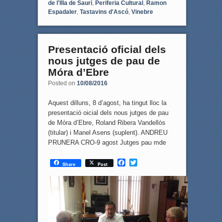
de l'Illa de Saurí
,
Periferia Cultural
,
Ramon
Espadaler
,
Tastavins d'Ascó
,
Vinebre
Presentació oficial dels
nous jutges de pau de
Móra d’Ebre
Posted on
10/08/2016
Aquest dilluns, 8 d’agost, ha tingut lloc la
presentació oicial dels nous jutges de pau
de Móra d’Ebre, Roland Ribera Vandellòs
(titular) i Manel Asens (suplent). ANDREU
PRUNERA CRO-9 agost Jutges pau mde
F
T
Share
Post
a
w
c
i
e
t
b
t
o
e
o
r
k