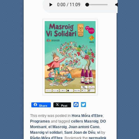
F
T
Share
Post
a
w
c
i
This entry was posted in
Hora Móra d'Ebre
,
e
t
Programes
and tagged
cellers Masroig
,
DO
b
t
Montsant
,
el Masroig
,
Joan antoni Cano
,
o
e
Masroig vi solidari
,
Sant Joan de Déu
,
vi
by
o
r
Ràdio Móra d'Ebre
. Bookmark the
permalink
.