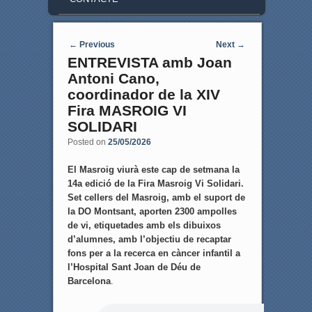
Post navigation
←
Previous
Next
→
ENTREVISTA amb Joan
Antoni Cano,
coordinador de la XIV
Fira MASROIG VI
SOLIDARI
Posted on
25/05/2026
El Masroig viurà este cap de setmana la
14a edició de la Fira Masroig Vi Solidari.
Set cellers del Masroig, amb el suport de
la DO Montsant, aporten 2300 ampolles
de vi, etiquetades amb els dibuixos
d’alumnes, amb l’objectiu de recaptar
fons per a la recerca en càncer infantil a
l’Hospital Sant Joan de Déu de
Barcelona
.