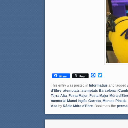
F
T
Share
Post
a
w
c
i
This entry was posted in
Informatius
and tagged
e
t
d'Ebre
,
atemptats
,
atemptats Barcelona i Cambr
b
t
Terra Alta
,
Festa Major
,
Festa Major Móra d'Ebr
o
e
memorial Manel Inglés Garreta
,
Montse Pineda
o
r
Alta
by
Ràdio Móra d'Ebre
. Bookmark the
permal
k