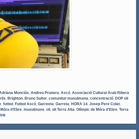
Adriana Monclús
,
Andreu Prunera
,
Ascó
,
Associació Cultural Àrab Ribera
ils
,
Brighton
,
Bruno Saltor
,
comunitat musulmana
,
concentració
,
DOP oli
e
,
futbol
,
Futbol Ascó
,
Garreeta
,
Garreta
,
HORA 14
,
Josep Pere Colat
,
,
Móra d'Ebre
,
musulmans
,
oli
,
oli Terra Alta
,
Olímpic de Móra d'Ebre
,
Terra
ink
.