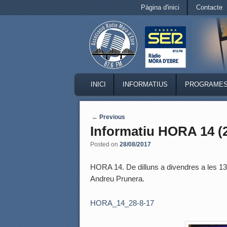
Secondary menu
Pàgina d'inici
Contacte
Skip to primary content
Skip to secondary content
MAIN MENU
INICI
INFORMATIUS
PROGRAME
SKIP TO PRIMARY CONTENT
SKIP TO SECONDARY CONTENT
Post navigation
←
Previous
Informatiu HORA 14 (2
Posted on
28/08/2017
HORA 14. De dilluns a divendres a les 13.5
Andreu Prunera.
HORA_14_28-8-17