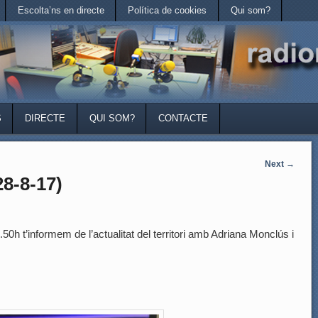
Escolta’ns en directe
Política de cookies
Qui som?
S
DIRECTE
QUI SOM?
CONTACTE
Next
→
8-8-17)
0h t’informem de l’actualitat del territori amb Adriana Monclús i