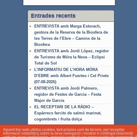
Entrades recents
ENTREVISTA amb Marga Estorach,
gestora de la Reserva de la Biosfera de
les Terres de l’Ebre – Camins de la
Biosfera
ENTREVISTA amb Jordi López, regidor
de Turisme de Móra la Nova – Eclipsi
Total de Sol
L’INFORMATIU DE L’HORA MÓRA
D’EBRE amb Albert Fuertes i Cel Prieto
(07-08-2026)
ENTREVISTA amb Jordi Palmero,
regidor de Festes de Garcia – Festa
Major de Garcia
EL RECEPTARI DE LA RÀDIO –
Espàrrecs farcits de salmó marinat,
cogombrets i fruita dolça
Aquest lloc web utilitza cookies, tant pròpies com de tercers, per recopilar
informació estadística sobre la seva navegació i mostrar-li contingut relacionat