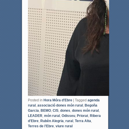
Posted in
Hora Móra d'Ebre
|
Tagged
agenda
rural
,
associació dones món rural
,
Begoña
Garcia
,
BEMO
,
CIS
,
dones
,
dones món rural
,
LEADER
,
món rural
,
Odisseu
,
Priorat
,
Ribera
d'Ebre
,
Rubèn Alegria
,
rural
,
Terra Alta
,
Terres de l'Ebre
,
viure rural