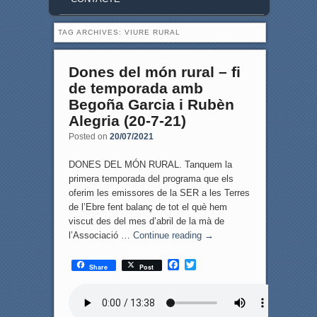
TAG ARCHIVES:
VIURE RURAL
Dones del món rural – fi
de temporada amb
Begoña Garcia i Rubèn
Alegria (20-7-21)
Posted on
20/07/2021
DONES DEL MÓN RURAL. Tanquem la
primera temporada del programa que els
oferim les emissores de la SER a les Terres
de l’Ebre fent balanç de tot el què hem
viscut des del mes d’abril de la mà de
l’Associació …
Continue reading
→
F
T
Share
Post
a
w
c
i
e
t
b
t