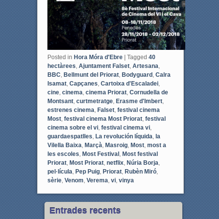
o
e
o
r
k
Posted in
Hora Móra d'Ebre
|
Tagged
40
hectàrees
,
Ajuntament Falset
,
Artesana
,
BBC
,
Bellmunt del Priorat
,
Bodyguard
,
Calra
Isamat
,
Capçanes
,
Cartoixa d'Escaladei
,
cine
,
cinema
,
cinema Priorat
,
Cornudella de
Montsant
,
curtmetratge
,
Erasme d'Imbert
,
estrenes cinema
,
Falset
,
festival cinema
Most
,
festival cinema Most Priorat
,
festival
cinema sobre el vi
,
festival cinema vi
,
guardaespatlles
,
La revolución líquida
,
la
Vilella Baixa
,
Marçà
,
Masroig
,
Most
,
most a
les escoles
,
Most Festival
,
Most festival
Priorat
,
Most Priorat
,
netflix
,
Núria Borja
,
pel·lícula
,
Pep Puig
,
Priorat
,
Rubèn Miró
,
sèrie
,
Venom
,
Verema
,
vi
,
vinya
Entrades recents