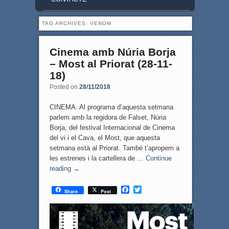
TAG ARCHIVES:
VENOM
Cinema amb Núria Borja
– Most al Priorat (28-11-
18)
Posted on
28/11/2018
CINEMA. Al programa d’aquesta setmana
parlem amb la regidora de Falset, Núria
Borja, del festival Internacional de Cinema
del vi i el Cava, el Most, que aquesta
setmana està al Priorat. També t’apropem a
les estrenes i la cartellera de …
Continue
reading
→
F
T
Share
Post
a
w
c
i
e
t
b
t