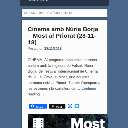
TAG ARCHIVES:
NÚRIA BORJA
Cinema amb Núria Borja
– Most al Priorat (28-11-
18)
Posted on
28/11/2018
CINEMA. Al programa d’aquesta setmana
parlem amb la regidora de Falset, Núria
Borja, del festival Internacional de Cinema
del vi i el Cava, el Most, que aquesta
setmana està al Priorat. També t’apropem a
les estrenes i la cartellera de …
Continue
reading
→
F
T
Share
Post
a
w
c
i
e
t
b
t