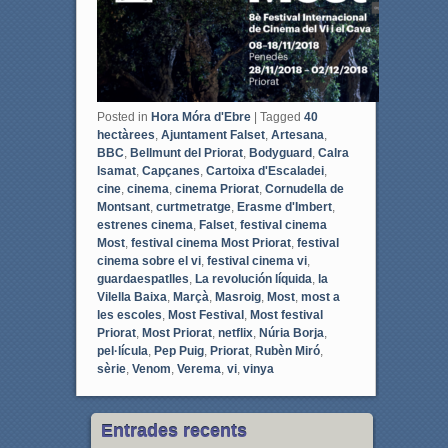
o
e
o
r
k
Posted in
Hora Móra d'Ebre
|
Tagged
40
hectàrees
,
Ajuntament Falset
,
Artesana
,
BBC
,
Bellmunt del Priorat
,
Bodyguard
,
Calra
Isamat
,
Capçanes
,
Cartoixa d'Escaladei
,
cine
,
cinema
,
cinema Priorat
,
Cornudella de
Montsant
,
curtmetratge
,
Erasme d'Imbert
,
estrenes cinema
,
Falset
,
festival cinema
Most
,
festival cinema Most Priorat
,
festival
cinema sobre el vi
,
festival cinema vi
,
guardaespatlles
,
La revolución líquida
,
la
Vilella Baixa
,
Marçà
,
Masroig
,
Most
,
most a
les escoles
,
Most Festival
,
Most festival
Priorat
,
Most Priorat
,
netflix
,
Núria Borja
,
pel·lícula
,
Pep Puig
,
Priorat
,
Rubèn Miró
,
sèrie
,
Venom
,
Verema
,
vi
,
vinya
Entrades recents