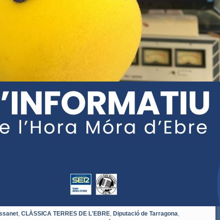
ssanet
,
CLÀSSICA TERRES DE L'EBRE
,
Diputació de Tarragona
,