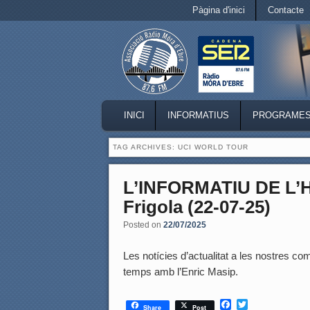
Secondary menu
Pàgina d'inici
Contacte
Skip to primary content
Skip to secondary content
MAIN MENU
INICI
INFORMATIUS
PROGRAME
SKIP TO PRIMARY CONTENT
SKIP TO SECONDARY CONTENT
TAG ARCHIVES:
UCI WORLD TOUR
L’INFORMATIU DE L
Frigola (22-07-25)
Posted on
22/07/2025
Les notícies d’actualitat a les nostres coma
temps amb l’Enric Masip.
F
T
Share
Post