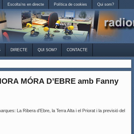
Escolta’ns en directe
Política de cookies
Qui som?
S
DIRECTE
QUI SOM?
CONTACTE
’HORA MÓRA D’EBRE amb Fanny
rques: La Ribera d’Ebre, la Terra Alta i el Priorat i la previsió del