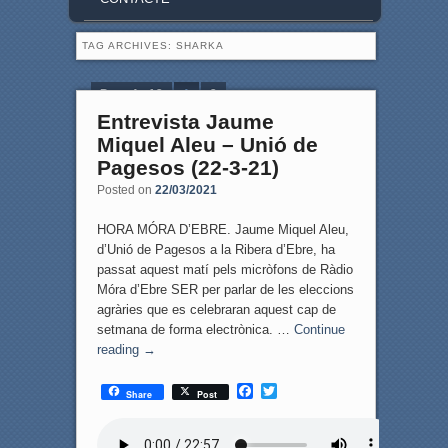
TAG ARCHIVES:
SHARKA
Page 1 of 2
1
2
Entrevista Jaume
Miquel Aleu – Unió de
Pagesos (22-3-21)
Posted on
22/03/2021
HORA MÓRA D’EBRE. Jaume Miquel Aleu,
d’Unió de Pagesos a la Ribera d’Ebre, ha
passat aquest matí pels micròfons de Ràdio
Móra d’Ebre SER per parlar de les eleccions
agràries que es celebraran aquest cap de
setmana de forma electrònica. …
Continue
reading
→
F
T
Share
Post
a
w
c
i
e
t