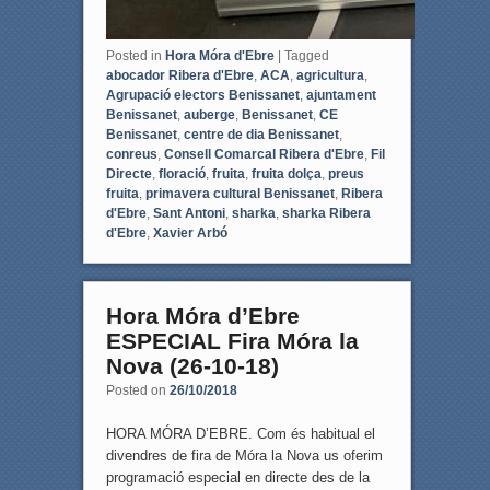
Posted in
Hora Móra d'Ebre
|
Tagged
abocador Ribera d'Ebre
,
ACA
,
agricultura
,
Agrupació electors Benissanet
,
ajuntament
Benissanet
,
auberge
,
Benissanet
,
CE
Benissanet
,
centre de dia Benissanet
,
conreus
,
Consell Comarcal Ribera d'Ebre
,
Fil
Directe
,
floració
,
fruita
,
fruita dolça
,
preus
fruita
,
primavera cultural Benissanet
,
Ribera
d'Ebre
,
Sant Antoni
,
sharka
,
sharka Ribera
d'Ebre
,
Xavier Arbó
Hora Móra d’Ebre
ESPECIAL Fira Móra la
Nova (26-10-18)
Posted on
26/10/2018
HORA MÓRA D’EBRE. Com és habitual el
divendres de fira de Móra la Nova us oferim
programació especial en directe des de la