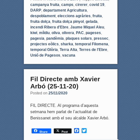
campanya fruita
,
camps
,
cirerer
,
covid 19
,
DARP
,
departament Agricultura
,
despoblament
,
eleccions agràries
,
fruita
,
fruita dolça
,
fruita dolça pinyol
,
gelada
,
incendi Ribera d'Ebre
,
Jaume Miquel Aleu
,
kiwi
,
míldiu
,
oliva
,
olivera
,
PAC
,
pageses
,
pagesia
,
pandèmia
,
plaques solars
,
pressec
,
projectes eòlics
,
sharka
,
temporal Filomena
,
temporal Glòria
,
Terra Alta
,
Terres de l'Ebre
,
Unió de Pagesos
,
vacuna
Fil Directe amb Xavier
Arbó (25-11-20)
Posted on
25/11/2020
FIL DIRECTE. Al programa d’aquesta
setmana hem parlat de l’actualitat de
Benissanet amb el seu alcalde Xavier Arbó.
F
T
Share
Post
a
w