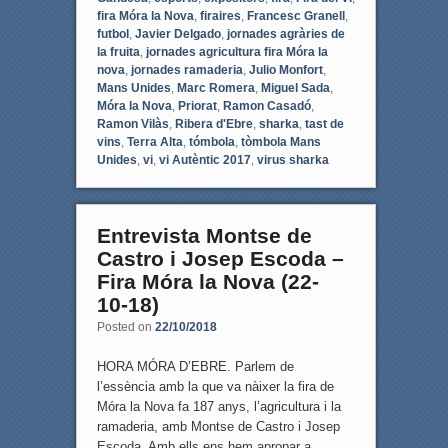
fira Móra la Nova
,
firaires
,
Francesc Granell
,
futbol
,
Javier Delgado
,
jornades agràries de
la fruita
,
jornades agricultura fira Móra la
nova
,
jornades ramaderia
,
Julio Monfort
,
Mans Unides
,
Marc Romera
,
Miguel Sada
,
Móra la Nova
,
Priorat
,
Ramon Casadó
,
Ramon Vilàs
,
Ribera d'Ebre
,
sharka
,
tast de
vins
,
Terra Alta
,
tómbola
,
tòmbola Mans
Unides
,
vi
,
vi Autèntic 2017
,
virus sharka
Entrevista Montse de
Castro i Josep Escoda –
Fira Móra la Nova (22-
10-18)
Posted on
22/10/2018
HORA MÓRA D’EBRE. Parlem de
l’essència amb la que va nàixer la fira de
Móra la Nova fa 187 anys, l’agricultura i la
ramaderia, amb Montse de Castro i Josep
Escoda. Amb ells ens hem apropar a