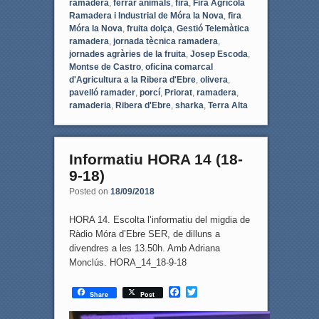
ramadera
,
ferrar animals
,
fira
,
Fira Agrícola
Ramadera i Industrial de Móra la Nova
,
fira
Móra la Nova
,
fruita dolça
,
Gestió Telemàtica
ramadera
,
jornada tècnica ramadera
,
jornades agràries de la fruita
,
Josep Escoda
,
Montse de Castro
,
oficina comarcal
d'Agricultura a la Ribera d'Ebre
,
olivera
,
pavelló ramader
,
porcí
,
Priorat
,
ramadera
,
ramaderia
,
Ribera d'Ebre
,
sharka
,
Terra Alta
Informatiu HORA 14 (18-
9-18)
Posted on
18/09/2018
HORA 14. Escolta l’informatiu del migdia de
Ràdio Móra d’Ebre SER, de dilluns a
divendres a les 13.50h. Amb Adriana
Monclús. HORA_14_18-9-18
F
T
Share
Post
a
w
c
i