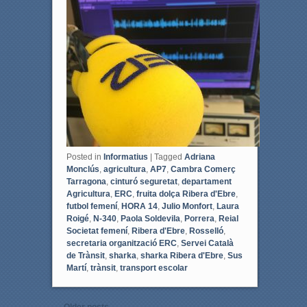
e
t
b
t
o
e
o
r
k
Posted in
Informatius
|
Tagged
Adriana
Monclús
,
agricultura
,
AP7
,
Cambra Comerç
Tarragona
,
cinturó seguretat
,
departament
Agricultura
,
ERC
,
fruita dolça Ribera d'Ebre
,
futbol femení
,
HORA 14
,
Julio Monfort
,
Laura
Roigé
,
N-340
,
Paola Soldevila
,
Porrera
,
Reial
Societat femení
,
Ribera d'Ebre
,
Rosselló
,
secretaria organització ERC
,
Servei Català
de Trànsit
,
sharka
,
sharka Ribera d'Ebre
,
Sus
Martí
,
trànsit
,
transport escolar
Post navigation
←
Older posts