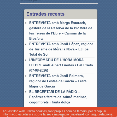
Entrades recents
ENTREVISTA amb Marga Estorach,
gestora de la Reserva de la Biosfera de
les Terres de l’Ebre – Camins de la
Biosfera
ENTREVISTA amb Jordi López, regidor
de Turisme de Móra la Nova – Eclipsi
Total de Sol
L’INFORMATIU DE L’HORA MÓRA
D’EBRE amb Albert Fuertes i Cel Prieto
(07-08-2026)
ENTREVISTA amb Jordi Palmero,
regidor de Festes de Garcia – Festa
Major de Garcia
EL RECEPTARI DE LA RÀDIO –
Espàrrecs farcits de salmó marinat,
cogombrets i fruita dolça
Aquest lloc web utilitza cookies, tant pròpies com de tercers, per recopilar
informació estadística sobre la seva navegació i mostrar-li contingut relacionat