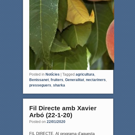
Posted in
Notícies
|
Tagged
agricultura
,
Benissanet
,
fruiters
,
Generalitat
,
nectariners
,
presseguers
,
sharka
Fil Directe amb Xavier
Arbó (22-1-20)
Posted on
22/01/2020
FIL DIRECTE. Al programa d’aquesta