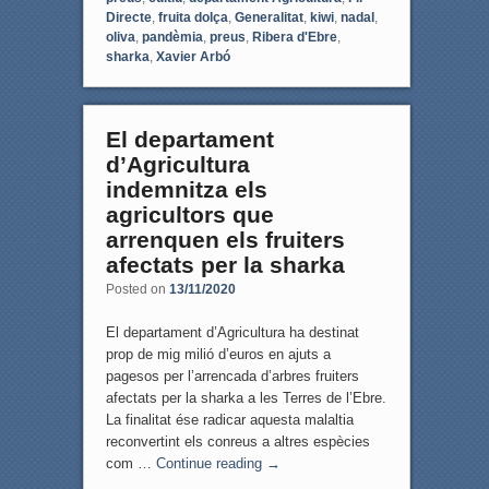
Directe
,
fruita dolça
,
Generalitat
,
kiwi
,
nadal
,
oliva
,
pandèmia
,
preus
,
Ribera d'Ebre
,
sharka
,
Xavier Arbó
El departament
d’Agricultura
indemnitza els
agricultors que
arrenquen els fruiters
afectats per la sharka
Posted on
13/11/2020
El departament d’Agricultura ha destinat
prop de mig milió d’euros en ajuts a
pagesos per l’arrencada d’arbres fruiters
afectats per la sharka a les Terres de l’Ebre.
La finalitat ése radicar aquesta malaltia
reconvertint els conreus a altres espècies
com …
Continue reading
→