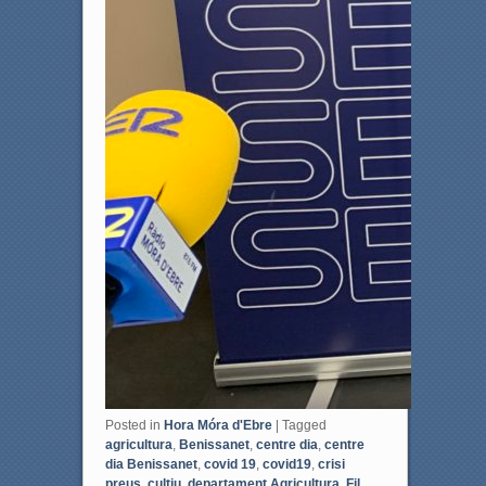
Posted in
Hora Móra d'Ebre
|
Tagged
agricultura
,
Benissanet
,
centre dia
,
centre
dia Benissanet
,
covid 19
,
covid19
,
crisi
preus
,
cultiu
,
departament Agricultura
,
Fil