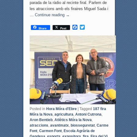
parada de la ràdio al recinte firal. Parlem de
les atraccions amb els firaires Miguel Sada i
…
Continue reading
→
F
T
Share
Post
a
w
c
i
e
t
b
t
o
e
o
r
k
Posted in
Hora Móra d'Ebre
|
Tagged
187 fira
Móra la Nova
,
agricultura
,
Antoni Cutrona
,
Aron Bentieb
,
Atlètics Móra la Nova
,
atraccions
,
avantmatx
,
biosseguretat
,
Carme
Font
,
Carmen Font
,
Escola Agrària de
Gandesa
,
esports
,
expositors
,
fira
,
Fira del Vi
,