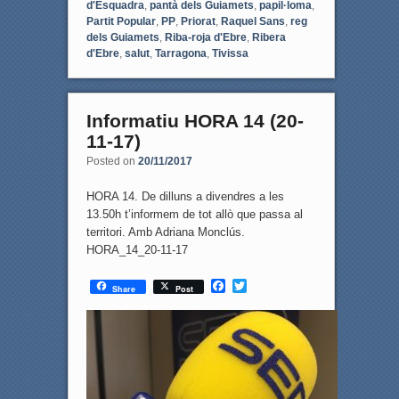
d'Esquadra
,
pantà dels Guiamets
,
papil·loma
,
Partit Popular
,
PP
,
Priorat
,
Raquel Sans
,
reg
dels Guiamets
,
Riba-roja d'Ebre
,
Ribera
d'Ebre
,
salut
,
Tarragona
,
Tivissa
Informatiu HORA 14 (20-
11-17)
Posted on
20/11/2017
HORA 14. De dilluns a divendres a les
13.50h t’informem de tot allò que passa al
territori. Amb Adriana Monclús.
HORA_14_20-11-17
F
T
Share
Post
a
w
c
i
e
t
b
t
o
e
o
r
k