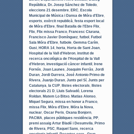
República
,
Dr. Josep Sánchez de Toledo
,
eleccions 21 desembre
,
ERC
,
Escola
Municipal de Música i Dansa de Móra d'Ebre
,
esports
,
exèrcit republicà
,
festa esport local
de Móra d'Ebre
,
final Batalla de l'Ebre Flix
,
Flix
,
Flix missa Franco
,
Francesc Ciurana
,
Francisco Javier Domínguez
,
futbol
,
Futbol
Sala Móra d'Ebre
,
futbole
,
Gemma Carím
,
Gusi
,
HORA 14
,
horta
,
Horta de Sant Joan
,
Hospital de la Vall d'Hebron
,
institut de
recerca oncològica de l'Hospital de la Vall
d'Hebron
,
investigació càncer infantil
,
Irene
Fornós
,
Joan Launes
,
Joaquim Ferràs
,
Jordi
Duran
,
Jordi Gurrera
,
José Antonio Primo de
Rivera
,
Juanjo Duran
,
Junts pel Sí
,
Junts per
Catalunya
,
la CUP
,
llistes electorals
,
llistes
electorals 21 D
,
Lluis Salvadó
,
Lorena
Roldan
,
Matem Lo Bitxo
,
Matias Alonso
,
Miquel Segura
,
missa en honor a Franco
,
missa Flix
,
Móra d'Ebre
,
Móra la Nova
,
nuclear
,
Oscar Peris
,
Oxana Bonjorn
,
PACMA
,
places públiques residència
,
PP
,
premi assaig Artur Bladé i Desumvila
,
Primo
de Rivera
,
PSC
,
Raquel Sans
,
recerca
oncologia infantil
,
Recortes cero - Grup