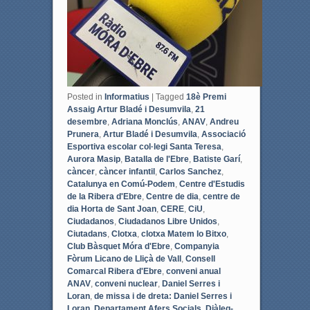
Posted in
Informatius
|
Tagged
18è Premi
Assaig Artur Bladé i Desumvila
,
21
desembre
,
Adriana Monclús
,
ANAV
,
Andreu
Prunera
,
Artur Bladé i Desumvila
,
Associació
Esportiva escolar col·legi Santa Teresa
,
Aurora Masip
,
Batalla de l'Ebre
,
Batiste Garí
,
càncer
,
càncer infantil
,
Carlos Sanchez
,
Catalunya en Comú-Podem
,
Centre d'Estudis
de la Ribera d'Ebre
,
Centre de dia
,
centre de
dia Horta de Sant Joan
,
CERE
,
CiU
,
Ciudadanos
,
Ciudadanos Libre Unidos
,
Ciutadans
,
Clotxa
,
clotxa Matem lo Bitxo
,
Club Bàsquet Móra d'Ebre
,
Companyia
Fòrum Licano de Lliçà de Vall
,
Consell
Comarcal Ribera d'Ebre
,
conveni anual
ANAV
,
conveni nuclear
,
Daniel Serres i
Loran
,
de missa i de dreta: Daniel Serres i
Loran
,
Departament Afers Socials
,
Diàleg-