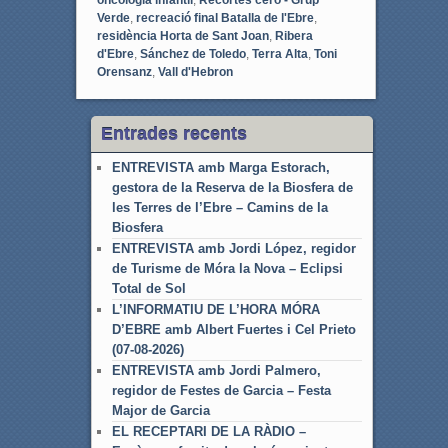
Verde
,
recreació final Batalla de l'Ebre
,
residència Horta de Sant Joan
,
Ribera
d'Ebre
,
Sánchez de Toledo
,
Terra Alta
,
Toni
Orensanz
,
Vall d'Hebron
Entrades recents
ENTREVISTA amb Marga Estorach,
gestora de la Reserva de la Biosfera de
les Terres de l’Ebre – Camins de la
Biosfera
ENTREVISTA amb Jordi López, regidor
de Turisme de Móra la Nova – Eclipsi
Total de Sol
L’INFORMATIU DE L’HORA MÓRA
D’EBRE amb Albert Fuertes i Cel Prieto
(07-08-2026)
ENTREVISTA amb Jordi Palmero,
regidor de Festes de Garcia – Festa
Major de Garcia
EL RECEPTARI DE LA RÀDIO –