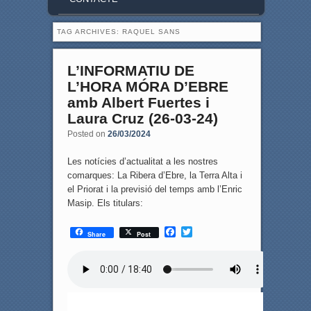
TAG ARCHIVES:
RAQUEL SANS
L’INFORMATIU DE
L’HORA MÓRA D’EBRE
amb Albert Fuertes i
Laura Cruz (26-03-24)
Posted on
26/03/2024
Les notícies d’actualitat a les nostres
comarques: La Ribera d’Ebre, la Terra Alta i
el Priorat i la previsió del temps amb l’Enric
Masip. Els titulars:
F
T
Share
Post
a
w
c
i
e
t
b
t
o
e
o
r
k