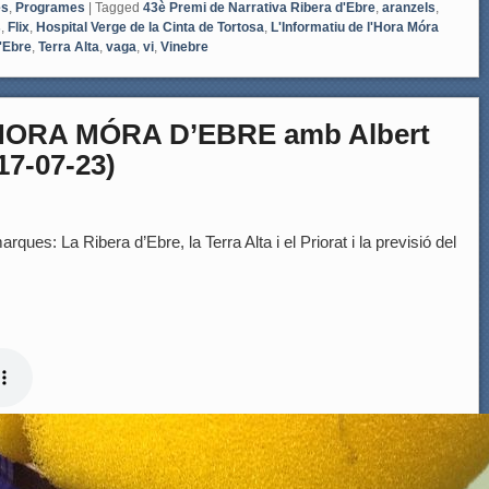
es
,
Programes
|
Tagged
43è Premi de Narrativa Ribera d'Ebre
,
aranzels
,
s
,
Flix
,
Hospital Verge de la Cinta de Tortosa
,
L'Informatiu de l'Hora Móra
'Ebre
,
Terra Alta
,
vaga
,
vi
,
Vinebre
HORA MÓRA D’EBRE amb Albert
17-07-23)
rques: La Ribera d’Ebre, la Terra Alta i el Priorat i la previsió del