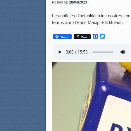
Posted on
28/04/2023
Les notícies d’actualitat a les nostres coma
temps amb l’Enric Masip. Els titulars:
F
T
Share
Post
a
w
c
i
e
t
b
t
o
e
o
r
k