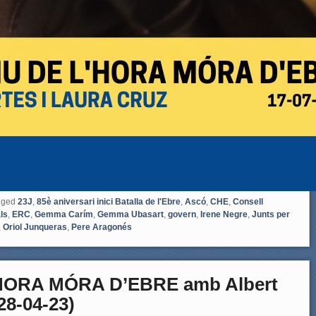
gged
23J
,
85è aniversari inici Batalla de l'Ebre
,
Ascó
,
CHE
,
Consell
ls
,
ERC
,
Gemma Carím
,
Gemma Ubasart
,
govern
,
Irene Negre
,
Junts per
,
Oriol Junqueras
,
Pere Aragonés
HORA MÓRA D’EBRE amb Albert
28-04-23)