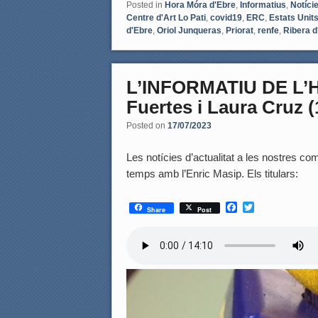
Posted in
Hora Móra d'Ebre
,
Informatius
,
Notíci
Centre d'Art Lo Pati
,
covid19
,
ERC
,
Estats Unit
d'Ebre
,
Oriol Junqueras
,
Priorat
,
renfe
,
Ribera d
L’INFORMATIU DE L’
Fuertes i Laura Cruz (
Posted on
17/07/2023
Les notícies d’actualitat a les nostres coma
temps amb l’Enric Masip. Els titulars:
F
T
Share
Post
a
w
c
i
e
t
b
t
o
e
o
r
k