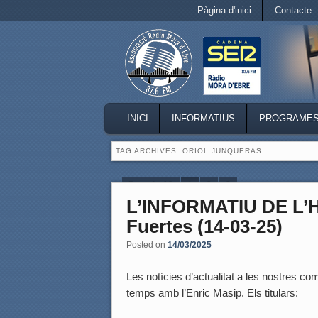
Secondary menu
Pàgina d'inici
Contacte
Skip to primary content
Skip to secondary content
MAIN MENU
INICI
INFORMATIUS
PROGRAME
SKIP TO PRIMARY CONTENT
SKIP TO SECONDARY CONTENT
TAG ARCHIVES:
ORIOL JUNQUERAS
Page 1 of 3
1
2
3
L’INFORMATIU DE L’
Fuertes (14-03-25)
Posted on
14/03/2025
Les notícies d’actualitat a les nostres coma
temps amb l’Enric Masip. Els titulars: