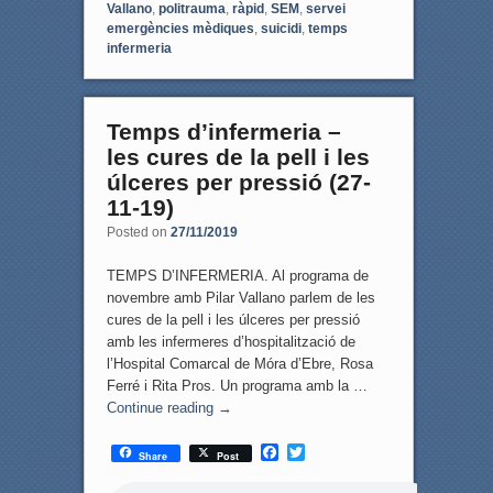
Vallano
,
politrauma
,
ràpid
,
SEM
,
servei
emergències mèdiques
,
suicidi
,
temps
infermeria
Temps d’infermeria –
les cures de la pell i les
úlceres per pressió (27-
11-19)
Posted on
27/11/2019
TEMPS D’INFERMERIA. Al programa de
novembre amb Pilar Vallano parlem de les
cures de la pell i les úlceres per pressió
amb les infermeres d’hospitalització de
l’Hospital Comarcal de Móra d’Ebre, Rosa
Ferré i Rita Pros. Un programa amb la …
Continue reading
→
F
T
Share
Post
a
w
c
i