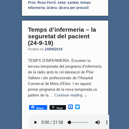
Pros
,
Rosa Ferré
,
salut
,
sanitat
,
temps
infermeria
,
úclera
,
úlcera per pressió
Temps d’infermeria – la
seguretat del pacient
(24-9-19)
Posted on
24/09/2019
TEMPS D’INFERMERIA. Encetem la
tercera temporada del programa d’infermeria
de la ràdio amb la col·laboració de Pilar
Vallano i els professionals de l’Hospital
Comarcal de Móra d’Ebre. I en aquest
primer programa de la nova temporada us
parlem de la …
Continue reading
→
F
T
Share
Post
a
w
c
i
e
t
b
t