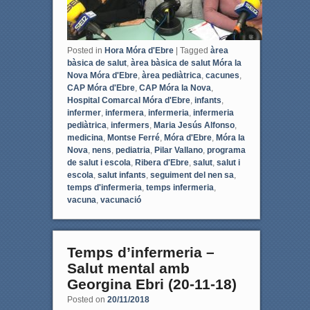
Posted in
Hora Móra d'Ebre
|
Tagged
àrea
bàsica de salut
,
àrea bàsica de salut Móra la
Nova Móra d'Ebre
,
àrea pediàtrica
,
cacunes
,
CAP Móra d'Ebre
,
CAP Móra la Nova
,
Hospital Comarcal Móra d'Ebre
,
infants
,
infermer
,
infermera
,
infermeria
,
infermeria
pediàtrica
,
infermers
,
Maria Jesús Alfonso
,
medicina
,
Montse Ferré
,
Móra d'Ebre
,
Móra la
Nova
,
nens
,
pediatria
,
Pilar Vallano
,
programa
de salut i escola
,
Ribera d'Ebre
,
salut
,
salut i
escola
,
salut infants
,
seguiment del nen sa
,
temps d'infermeria
,
temps infermeria
,
vacuna
,
vacunació
Temps d’infermeria –
Salut mental amb
Georgina Ebri (20-11-18)
Posted on
20/11/2018