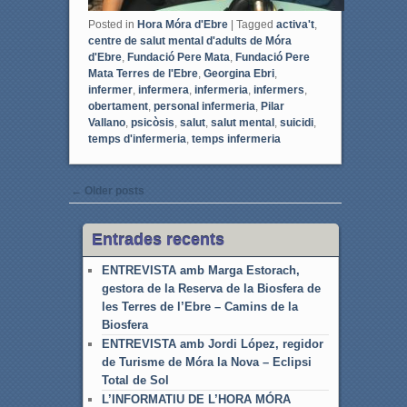
Posted in
Hora Móra d'Ebre
|
Tagged
activa't
,
centre de salut mental d'adults de Móra
d'Ebre
,
Fundació Pere Mata
,
Fundació Pere
Mata Terres de l'Ebre
,
Georgina Ebri
,
infermer
,
infermera
,
infermeria
,
infermers
,
obertament
,
personal infermeria
,
Pilar
Vallano
,
psicòsis
,
salut
,
salut mental
,
suicidi
,
temps d'infermeria
,
temps infermeria
Post navigation
←
Older posts
Entrades recents
ENTREVISTA amb Marga Estorach,
gestora de la Reserva de la Biosfera de
les Terres de l’Ebre – Camins de la
Biosfera
ENTREVISTA amb Jordi López, regidor
de Turisme de Móra la Nova – Eclipsi
Total de Sol
L’INFORMATIU DE L’HORA MÓRA