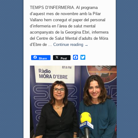
TEMPS D’INFERMERIA. Al programa
d’aquest mes de novembre amb la Pilar
Vallano hem conegut el paper del personal
d’infermeria en l’àrea de salut mental
acompanyats de la Georgina Ebri, infermera
del Centre de Salut Mental d’adults de Móra
d’Ebre de …
Continue reading
→
F
T
Share
Post
a
w
c
i
e
t
b
t
o
e
o
r
k