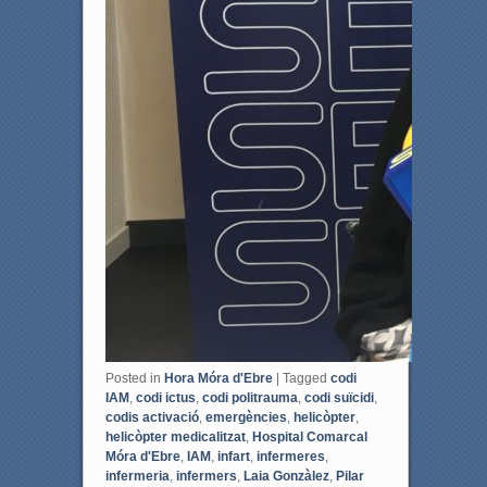
Posted in
Hora Móra d'Ebre
|
Tagged
codi
IAM
,
codi ictus
,
codi politrauma
,
codi suïcidi
,
codis activació
,
emergències
,
helicòpter
,
helicòpter medicalitzat
,
Hospital Comarcal
Móra d'Ebre
,
IAM
,
infart
,
infermeres
,
infermeria
,
infermers
,
Laia Gonzàlez
,
Pilar