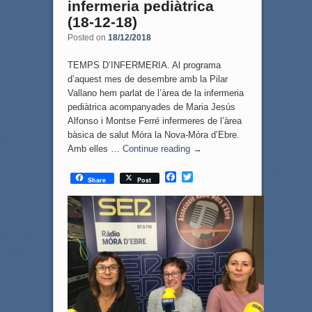
infermeria pediàtrica
(18-12-18)
Posted on
18/12/2018
TEMPS D’INFERMERIA. Al programa
d’aquest mes de desembre amb la Pilar
Vallano hem parlat de l’àrea de la infermeria
pediàtrica acompanyades de Maria Jesús
Alfonso i Montse Ferré infermeres de l’àrea
bàsica de salut Móra la Nova-Móra d’Ebre.
Amb elles …
Continue reading
→
F
T
Share
Post
a
w
c
i
e
t
b
t
o
e
o
r
k