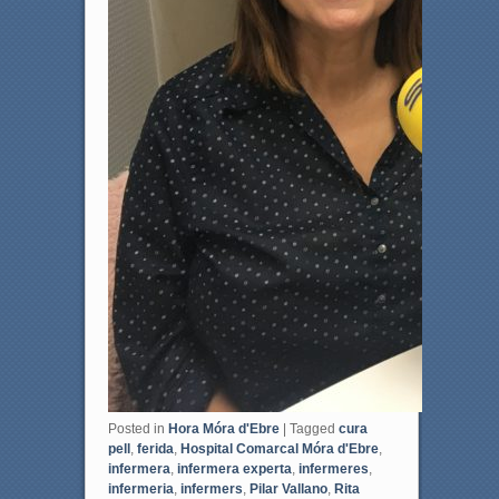
Posted in
Hora Móra d'Ebre
|
Tagged
cura
pell
,
ferida
,
Hospital Comarcal Móra d'Ebre
,
infermera
,
infermera experta
,
infermeres
,
infermeria
,
infermers
,
Pilar Vallano
,
Rita