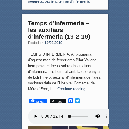
seguretat pacient
,
temps d'infermeria
Temps d’Infermeria –
les auxiliars
d’infermeria (19-2-19)
Posted on
19/02/2019
TEMPS D’INFERMERIA. Al programa
d’aquest mes de febrer amb Pilar Vallano
hem posat el focus sobre els auxiliars
d’infermeria. Ho hem fet amb la companyia
de Loli Piñero, auxiliar d’infermeria de l’àrea
sociosanitària de l’Hospital Comarcal de
Móra d’Ebre, i …
Continue reading
→
F
T
Share
Post
a
w
c
i
e
t
b
t
o
e
o
r