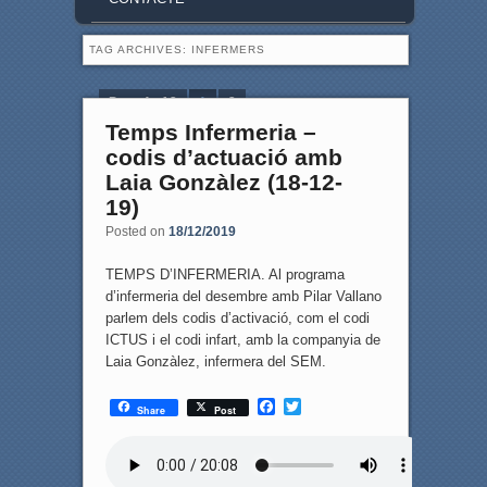
TAG ARCHIVES:
INFERMERS
Page 1 of 2
1
2
Temps Infermeria –
codis d’actuació amb
Laia Gonzàlez (18-12-
19)
Posted on
18/12/2019
TEMPS D’INFERMERIA. Al programa
d’infermeria del desembre amb Pilar Vallano
parlem dels codis d’activació, com el codi
ICTUS i el codi infart, amb la companyia de
Laia Gonzàlez, infermera del SEM.
F
T
Share
Post
a
w
c
i
e
t
b
t