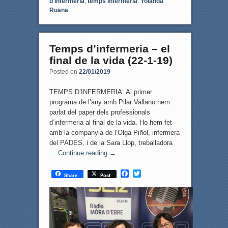
d'infermeria
,
temps infermeria
,
Yolanda
Ruana
Temps d’infermeria – el
final de la vida (22-1-19)
Posted on
22/01/2019
TEMPS D’INFERMERIA. Al primer
programa de l’any amb Pilar Vallano hem
parlat del paper dels professionals
d’infermeria al final de la vida. Ho hem fet
amb la companyia de l’Olga Piñol, infermera
del PADES, i de la Sara Llop, treballadora
…
Continue reading
→
F
T
Share
Post
a
w
c
i
e
t
b
t
o
e
o
r