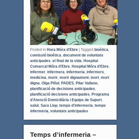
k
Posted in
Hora Móra d'Ebre
|
Tagged
bioètica
,
comissió bioètica
,
document de voluntats
anticipades
,
el final de la vida
,
Hospital
Comarcal Móra d'Ebre
,
Hospital Móra d'Ebre
,
infermer
,
infermera
,
infermeria
,
infermers
,
medicina
,
morir
,
morir dignament
,
mort
,
mort
digna
,
Olga Piñol
,
PADES
,
Pilar Vallano
,
planificació de decisions anticipades
,
planificació decisions anticipades
,
Programa
d'Atenció Domiciliària i Equips de Suport
,
salut
,
Sara Llop
,
temps d'infermeria
,
temps
infermeria
,
voluntats anticipades
Temps d’infermeria –