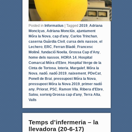
Posted in
Informatius
|
Tagged
2019
,
Adriana
Monclçus
,
Adriana Monclús
,
ajuntament
Móra la Nova
,
cap d'any
,
Carlos Trinchan
,
caserna Guàrdia Civil
,
cursa dels nassos
,
el
Lechero
,
ERC
,
Ferran Bladé
,
Francesc
Moliné
,
fundació Noelia
,
Grossa Cap d'Any
,
home dels nassos
,
HORA 14
,
Hospital
Comarcal Móra d'Ebre
,
Hospital Verge de la
Cinta de Tortosa
,
loteria
,
Margalef
,
Móra la
Nova
,
nadó
,
nadó 2019
,
naixement
,
PDeCat
,
Ponell de Brai
,
pressupost Móra la Nova
,
pressupost Móra la Nova 2019
,
primer nadó
any
,
Priorat
,
PSC
,
Ramon Vila
,
Ribera d'Ebre
,
Salou
,
sorteig Grossa cap d'any
,
Terra Alta
,
Valls
Temps d’infermeria – la
llevadora (20-6-17)