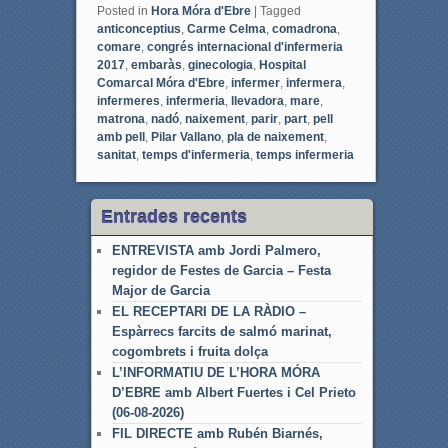
Posted in
Hora Móra d'Ebre
|
Tagged
anticonceptius
,
Carme Celma
,
comadrona
,
comare
,
congrés internacional d'infermeria
2017
,
embaràs
,
ginecologia
,
Hospital
Comarcal Móra d'Ebre
,
infermer
,
infermera
,
infermeres
,
infermeria
,
llevadora
,
mare
,
matrona
,
nadó
,
naixement
,
parir
,
part
,
pell
amb pell
,
Pilar Vallano
,
pla de naixement
,
sanitat
,
temps d'infermeria
,
temps infermeria
Entrades recents
ENTREVISTA amb Jordi Palmero,
regidor de Festes de Garcia – Festa
Major de Garcia
EL RECEPTARI DE LA RÀDIO –
Espàrrecs farcits de salmó marinat,
cogombrets i fruita dolça
L’INFORMATIU DE L’HORA MÓRA
D’EBRE amb Albert Fuertes i Cel Prieto
(06-08-2026)
FIL DIRECTE amb Rubén Biarnés,