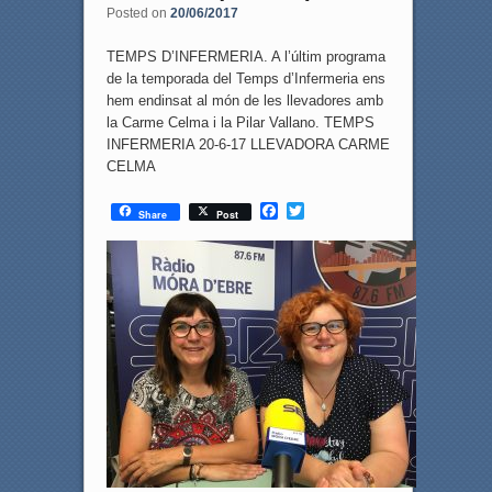
Posted on
20/06/2017
TEMPS D’INFERMERIA. A l’últim programa
de la temporada del Temps d’Infermeria ens
hem endinsat al món de les llevadores amb
la Carme Celma i la Pilar Vallano. TEMPS
INFERMERIA 20-6-17 LLEVADORA CARME
CELMA
F
T
Share
Post
a
w
c
i
e
t
b
t
o
e
o
r
k