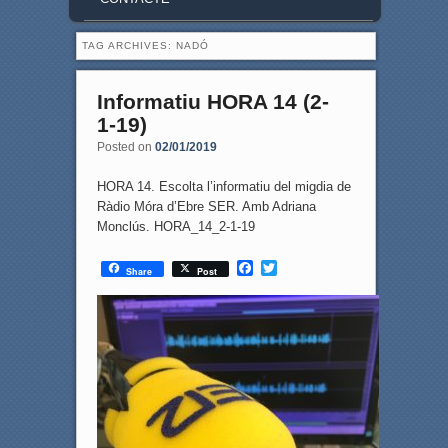
TAG ARCHIVES:
NADÓ
Informatiu HORA 14 (2-
1-19)
Posted on
02/01/2019
HORA 14. Escolta l’informatiu del migdia de
Ràdio Móra d’Ebre SER. Amb Adriana
Monclús. HORA_14_2-1-19
F
T
Share
Post
a
w
c
i
e
t
b
t
o
e
o
r
k