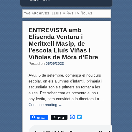
TAG ARCHIVES:
LLUIS VIÑAS I VIÑOLAS
ENTREVISTA amb
Elisenda Ventura i
Meritxell Masip, de
l’escola Lluís Viñas i
Viñolas de Móra d’Ebre
Posted on
06/09/2023
Avui, 6 de setembre, comença el nou curs
escolar, on els alumnes d’infantil, primària i
secundària son els primers en tornar a les
aules. Per saber com es presenta el nou
any lectiu, hem convidat a la directora i a …
Continue reading
→
F
T
Share
Post
a
w
c
i
e
t