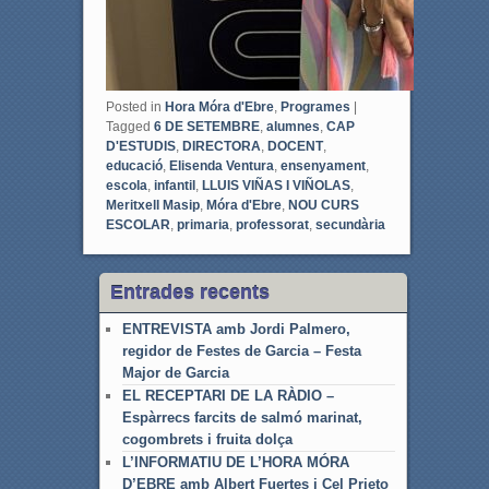
Posted in
Hora Móra d'Ebre
,
Programes
|
Tagged
6 DE SETEMBRE
,
alumnes
,
CAP
D'ESTUDIS
,
DIRECTORA
,
DOCENT
,
educació
,
Elisenda Ventura
,
ensenyament
,
escola
,
infantil
,
LLUIS VIÑAS I VIÑOLAS
,
Meritxell Masip
,
Móra d'Ebre
,
NOU CURS
ESCOLAR
,
primaria
,
professorat
,
secundària
Entrades recents
ENTREVISTA amb Jordi Palmero,
regidor de Festes de Garcia – Festa
Major de Garcia
EL RECEPTARI DE LA RÀDIO –
Espàrrecs farcits de salmó marinat,
cogombrets i fruita dolça
L’INFORMATIU DE L’HORA MÓRA
D’EBRE amb Albert Fuertes i Cel Prieto